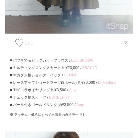
161
パフそで＆ビッグカラーブラウス /
LILY BROWN
キルティングロングスカート 約¥23,000 /
FRAY I.D
マカダム柄ショルダーバッグ /
CELINE
レースアップショートブーツ(8ホール) 約¥30,000 /
Dr.Martens
“bis”コラボイヤリング 約¥3,500 /
Amy
チェック柄スカーフ /
BURBERRY
パール付きゴールドリング 約¥3,500 /
Amy
アイテム、価格はすべて出演者の自己申告です。