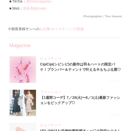
TikTok：
@tomonagamio
Web：
朝長美桜(note)
Photographer／Toru Hasumi
※朝長美桜サンへの
お仕事(キャスティング)依頼
Magazine
ビューティー
CipiCipi(シピシピ)の新作は羽＆ハートの限定パ
ケ！プランパー＆ティントで叶える※もちぷる唇♡
2026.8.6
ファッション
【1週間コーデ】7／28(火)〜8／1(土)最新ファッシ
ョンをピックアップ♡
2026.8.5
ビューティー