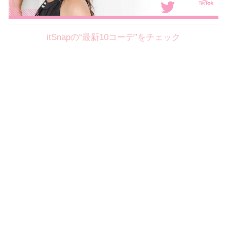
itSnapの“最新10コーデ”をチェック
Theme
8.7
【2026年8月(2／12)】
好印象を約束するミッドサマーの
Fri
旬スタイルに視線集中！ ＠東京
岩永莉子サン (149cm)
青山学院大学二年・20歳