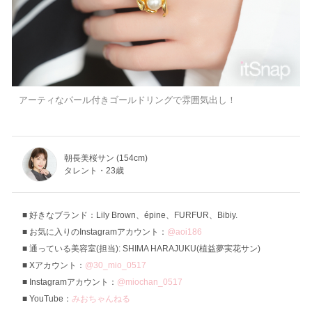
アーティなパール付きゴールドリングで雰囲気出し！
朝長美桜サン (154cm)
タレント・23歳
好きなブランド：Lily Brown、épine、FURFUR、Bibiy.
お気に入りのInstagramアカウント：
@aoi186
通っている美容室(担当): SHIMA HARAJUKU(植益夢実花サン)
Xアカウント：
@30_mio_0517
Instagramアカウント：
@miochan_0517
YouTube：
みおちゃんねる