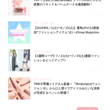
VDLで仕込む圧倒的透明感ほっぺ♡小田切ヒロさん
絶賛のリキッド＆バームチークを徹底解剖！
2026.8.4
ライフスタイル
【2026年8／1(土)〜8／15(土)】運気UPの12星座
別“ファッションアイテム”占い-itSnap Magazine-
2026.8.1
ファッション
【1週間コーデ】7／21(火)〜7／25(土)最新ファッ
ションをピックアップ♡
2026.7.29
ビューティー
TWICE専属メイクさん監修！「Wonjungyo(ウォン
ジョンヨ)」からひと塗りでアイドルみたいな涙袋
が完成するペンシル登場♡
2023.3.23