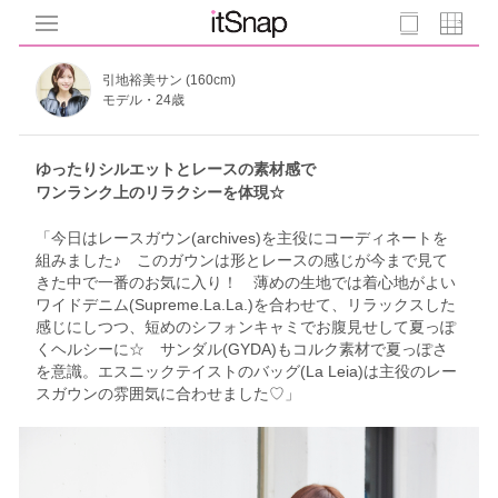
引地裕美サン (160cm)
モデル・24歳
ゆったりシルエットとレースの素材感で
ワンランク上のリラクシーを体現☆
「今日はレースガウン(archives)を主役にコーディネートを
組みました♪ このガウンは形とレースの感じが今まで見て
きた中で一番のお気に入り！ 薄めの生地では着心地がよい
ワイドデニム(Supreme.La.La.)を合わせて、リラックスした
感じにしつつ、短めのシフォンキャミでお腹見せして夏っぽ
くヘルシーに☆ サンダル(GYDA)もコルク素材で夏っぽさ
を意識。エスニックテイストのバッグ(La Leia)は主役のレー
スガウンの雰囲気に合わせました♡」