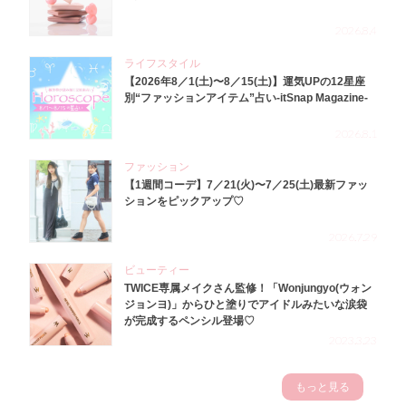
2026.8.4
ライフスタイル
【2026年8／1(土)〜8／15(土)】運気UPの12星座
別“ファッションアイテム”占い-itSnap Magazine-
2026.8.1
ファッション
【1週間コーデ】7／21(火)〜7／25(土)最新ファッ
ションをピックアップ♡
2026.7.29
ビューティー
TWICE専属メイクさん監修！「Wonjungyo(ウォン
ジョンヨ)」からひと塗りでアイドルみたいな涙袋
が完成するペンシル登場♡
2023.3.23
もっと見る