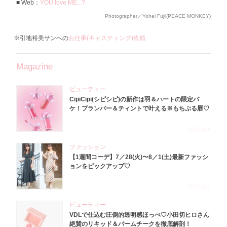
Web：
YOU love ME...?
Photographer／Yohei Fujii(PEACE MONKEY)
※引地裕美サンへの
お仕事(キャスティング)依頼
Magazine
ビューティー
CipiCipi(シピシピ)の新作は羽＆ハートの限定パ
ケ！プランパー＆ティントで叶える※もちぷる唇♡
2026.8.6
ファッション
【1週間コーデ】7／28(火)〜8／1(土)最新ファッシ
ョンをピックアップ♡
2026.8.5
ビューティー
VDLで仕込む圧倒的透明感ほっぺ♡小田切ヒロさん
絶賛のリキッド＆バームチークを徹底解剖！