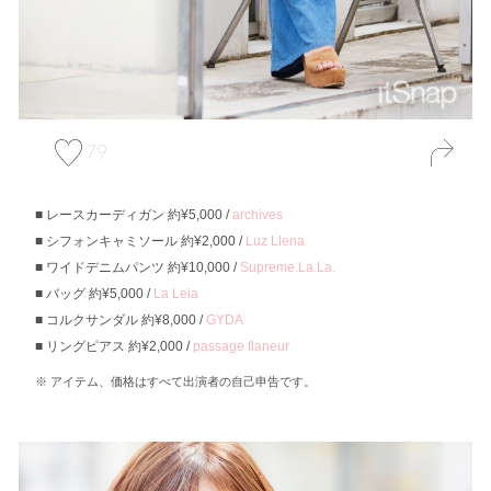
79
レースカーディガン 約¥5,000 /
archives
シフォンキャミソール 約¥2,000 /
Luz Llena
ワイドデニムパンツ 約¥10,000 /
Supreme.La.La.
バッグ 約¥5,000 /
La Leia
コルクサンダル 約¥8,000 /
GYDA
リングピアス 約¥2,000 /
passage flaneur
アイテム、価格はすべて出演者の自己申告です。