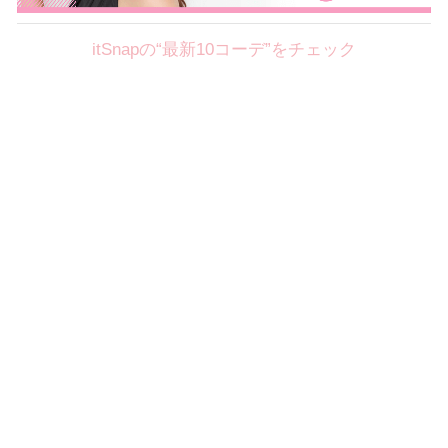
itSnapの“最新10コーデ”をチェック
Theme
8.7
【2026年8月(2／12)】
好印象を約束するミッドサマーの
Fri
旬スタイルに視線集中！ ＠東京
岩永莉子サン (149cm)
青山学院大学二年・20歳