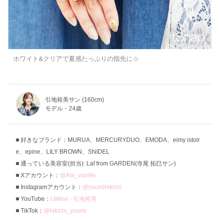
ホワイト&クリアで夏感たっぷりの指先に☆
引地裕美サン (160cm)
モデル・24歳
好きなブランド：MURUA、MERCURYDUO、EMODA、eimy istoir
e、epine、LILY BROWN、SNIDEL
通っている美容室(担当): Laf from GARDEN(寺尾 拓巳サン)
Xアカウント：
@Ala_vanille
Instagramアカウント：
@yuumihikichi
YouTube：
UMine - 引地裕美
TikTok：
@hikichi_yuumi