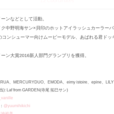
12 Coordinates
イーンなどとして活動。
イク中野明海サン×貝印のホットアイラッシュカーラー
」のコンシューマー向けムービーモデル、あばれる君ドッ
ーン大賞2016新人部門グランプリを獲得。
、MERCURYDUO、EMODA、eimy istoire、epine、LILY
 Laf from GARDEN(寺尾 拓巳サン)
vanille
ト：
@yuumihikichi
- 引地裕美