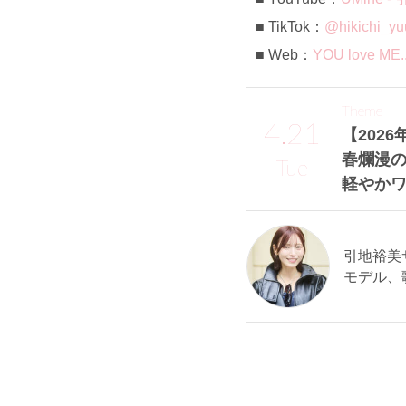
TikTok：
@hikichi_yu
Web：
YOU love ME..
Theme
4.21
【2026
春爛漫
Tue
軽やかワ
引地裕美サン
モデル、