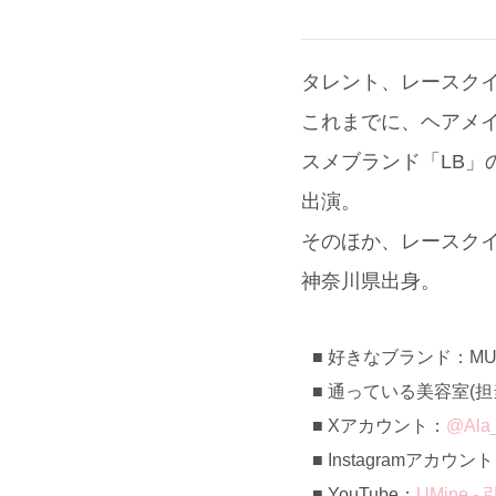
タレント、レースク
これまでに、ヘアメ
スメブランド「LB
出演。
そのほか、レースクイ
神奈川県出身。
好きなブランド：MURUA
通っている美容室(担当):
Xアカウント：
@Ala_
Instagramアカウン
YouTube：
UMine 