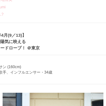
umi
.?
年4月(9／13)】
の陽気に映える
ードローブ！ ＠東京
 (160cm)
歌手、インフルエンサー・34歳