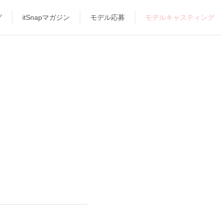
グ
itSnapマガジン
モデル応募
モデルキャスティング