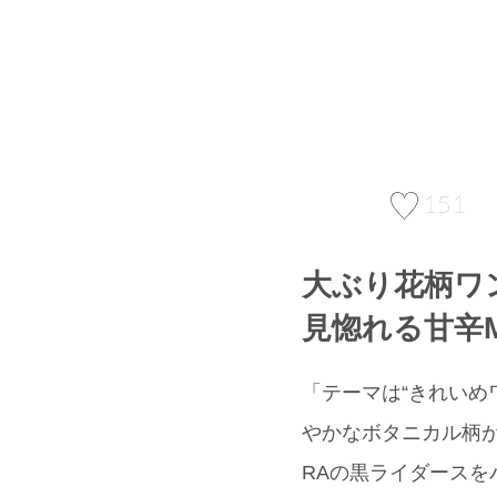
151
大ぶり花柄ワ
見惚れる甘辛M
「テーマは“きれいめ
やかなボタニカル柄
RAの黒ライダース