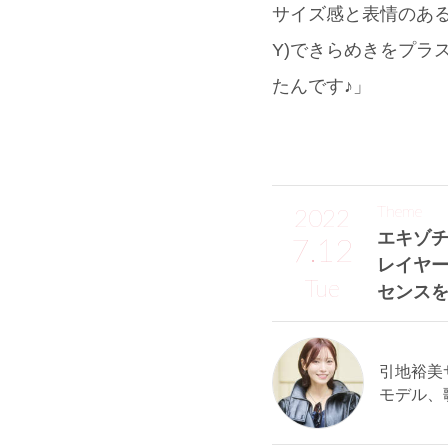
サイズ感と表情のあるレ
Y)できらめきをプラ
たんです♪」
Theme
2022
エキゾ
7.12
レイヤ
Tue
センス
引地裕美サン
モデル、