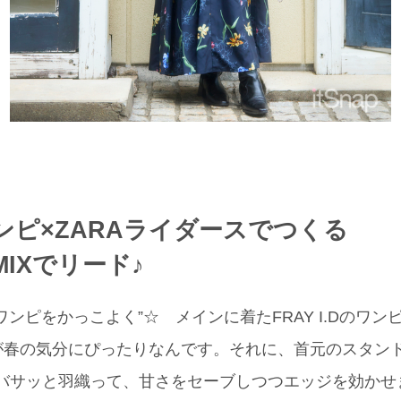
ンピ×ZARAライダースでつくる
IXでリード♪
ワンピをかっこよく”☆ メインに着たFRAY I.Dのワ
が春の気分にぴったりなんです。それに、首元のスタンド
をバサッと羽織って、甘さをセーブしつつエッジを効かせ