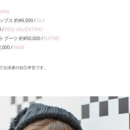
shka
ス 約¥6,500 /
SLY
 /
RED VALENTINO
ーツ 約¥50,000 /
EATME
000 /
H&M
て出演者の自己申告です。