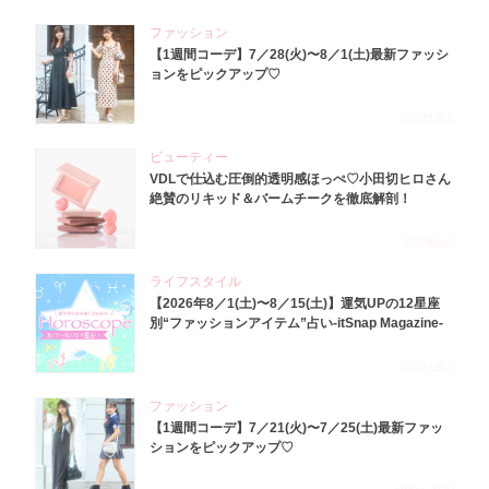
ファッション
【1週間コーデ】7／28(火)〜8／1(土)最新ファッシ
ョンをピックアップ♡
2026.8.5
ビューティー
VDLで仕込む圧倒的透明感ほっぺ♡小田切ヒロさん
絶賛のリキッド＆バームチークを徹底解剖！
2026.8.4
ライフスタイル
【2026年8／1(土)〜8／15(土)】運気UPの12星座
別“ファッションアイテム”占い-itSnap Magazine-
2026.8.1
ファッション
【1週間コーデ】7／21(火)〜7／25(土)最新ファッ
ションをピックアップ♡