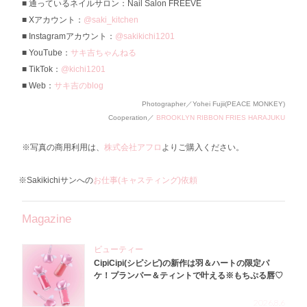
通っているネイルサロン：Nail Salon FREEVE
Xアカウント：
@saki_kitchen
Instagramアカウント：
@sakikichi1201
YouTube：
サキ吉ちゃんねる
TikTok：
@kichi1201
Web：
サキ吉のblog
Photographer／Yohei Fujii(PEACE MONKEY)
Cooperation／
BROOKLYN RIBBON FRIES HARAJUKU
※写真の商用利用は、
株式会社アフロ
よりご購入ください。
※Sakikichiサンへの
お仕事(キャスティング)依頼
Magazine
ビューティー
CipiCipi(シピシピ)の新作は羽＆ハートの限定パ
ケ！プランパー＆ティントで叶える※もちぷる唇♡
2026.8.6