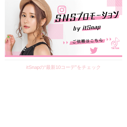
itSnapの“最新10コーデ”をチェック
Theme
8.7
【2026年8月(2／12)】
好印象を約束するミッドサマーの
Fri
旬スタイルに視線集中！ ＠東京
岩永莉子サン (149cm)
青山学院大学二年・20歳