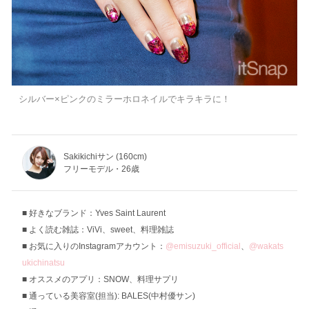
シルバー×ピンクのミラーホロネイルでキラキラに！
Sakikichiサン (160cm)
フリーモデル・26歳
好きなブランド：Yves Saint Laurent
よく読む雑誌：ViVi、sweet、料理雑誌
お気に入りのInstagramアカウント：
@emisuzuki_official
、
@wakats
ukichinatsu
オススメのアプリ：SNOW、料理サプリ
通っている美容室(担当): BALES(中村優サン)