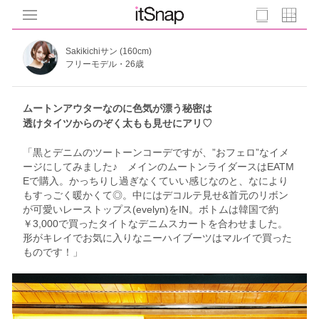
Sakikichiサン (160cm)
フリーモデル・26歳
ムートンアウターなのに色気が漂う秘密は
透けタイツからのぞく太もも見せにアリ♡
「黒とデニムのツートーンコーデですが、”おフェロ”なイメ
ージにしてみました♪ メインのムートンライダースはEATM
Eで購入。かっちりし過ぎなくていい感じなのと、なにより
もすっごく暖かくて◎。中にはデコルテ見せ&首元のリボン
が可愛いレーストップス(evelyn)をIN。ボトムは韓国で約
￥3,000で買ったタイトなデニムスカートを合わせました。
形がキレイでお気に入りなニーハイブーツはマルイで買った
ものです！」