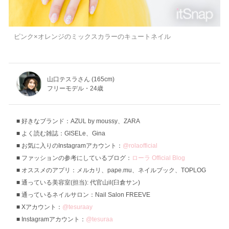
ピンク×オレンジのミックスカラーのキュートネイル
山口テスラさん (165cm)
フリーモデル・24歳
好きなブランド：AZUL by moussy、ZARA
よく読む雑誌：GISELe、Gina
お気に入りのInstagramアカウント：
@rolaofficial
ファッションの参考にしているブログ：
ローラ Official Blog
オススメのアプリ：メルカリ、pape.mu、ネイルブック、TOPLOG
通っている美容室(担当): 代官山il(臼倉サン)
通っているネイルサロン：Nail Salon FREEVE
Xアカウント：
@tesuraay
Instagramアカウント：
@tesuraa