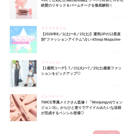
VDLで仕込む圧倒的透明感ほっぺ♡小田切ヒロさん
絶賛のリキッド＆バームチークを徹底解剖！
2026.8.4
ライフスタイル
【2026年8／1(土)〜8／15(土)】運気UPの12星座
別“ファッションアイテム”占い-itSnap Magazine-
2026.8.1
ファッション
【1週間コーデ】7／21(火)〜7／25(土)最新ファッ
ションをピックアップ♡
2026.7.29
ビューティー
TWICE専属メイクさん監修！「Wonjungyo(ウォン
ジョンヨ)」からひと塗りでアイドルみたいな涙袋
が完成するペンシル登場♡
2023.3.23