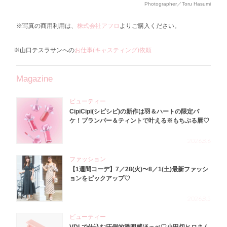
Photographer／Toru Hasumi
※写真の商用利用は、
株式会社アフロ
よりご購入ください。
※山口テスラサンへの
お仕事(キャスティング)依頼
Magazine
ビューティー
CipiCipi(シピシピ)の新作は羽＆ハートの限定パ
ケ！プランパー＆ティントで叶える※もちぷる唇♡
2026.8.6
ファッション
【1週間コーデ】7／28(火)〜8／1(土)最新ファッシ
ョンをピックアップ♡
2026.8.5
ビューティー