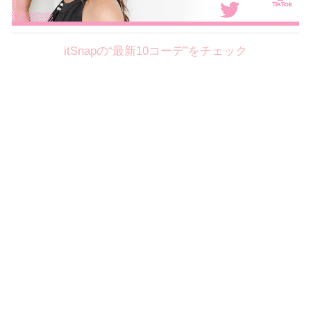
itSnapの“最新10コーデ”をチェック
Theme
8.7
【2026年8月(2／12)】
好印象を約束するミッドサマーの
Fri
旬スタイルに視線集中！ ＠東京
岩永莉子サン (149cm)
青山学院大学二年・20歳