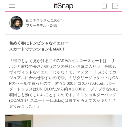
山口テスラさん (165cm)
フリーモデル・24歳
色めく春にドンピシャなイエロー
スカートでテンションもMAX！
「街でもよく見かけるこのZARAのイエロースカートは、リ
ボンと前後で長さが違うスソの感じがお気に入り♡ 色味も
ヴィヴィッドなイエローじゃなくて、マスタードっぽくてカ
ジュアルに合わせやすいので◎。ミリタリージャケットはGA
Pのセールで買ったので、約￥3,000とコスパもGood。ボー
ダートップスはUNIQLOだから約￥1,000と、プチプラなのに
着回しも効くしいいことずくめです。ミニショルダーバッグ
(COACH)とスニーカー(adidas)は白でそろえてスッキリとさ
せてみました！」