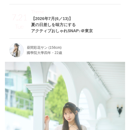
Theme
7.21
【2026年7月(6／13)】
夏の日差しを味方にする
Tue
アクティブおしゃれSNAP♪＠東京
昼間彩花サン (156cm)
國學院大學四年・22歳