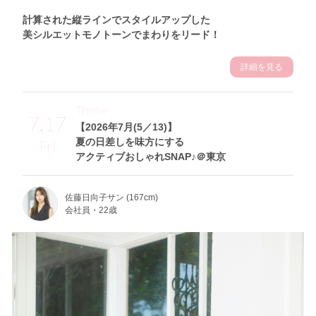
計算された縦ラインでスタイルアップした
美シルエットモノトーンでまわりをリード！
詳細を見る
Theme
7.17
【2026年7月(5／13)】
夏の日差しを味方にする
Fri
アクティブおしゃれSNAP♪＠東京
佐藤日向子サン (167cm)
会社員・22歳