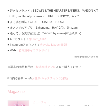
好きなブランド：BEDWIN & THE HEARTBREAKERS、MAISON KIT
SUNE、muller of yoshiokubo、UNITED TOKYO、A.P.C.
よく読む雑誌：CLUEL、GISELe、FUDGE
オススメのアプリ：Sakenomy、HAY DAY、Shazam
通っている美容室(担当): C-ZONE by atreve(村山武サン)
Xアカウント：
@0625_alice
Instagramアカウント：
@ayaka.takeuchi625
Web：
竹内彩香イラストサイト
Photographer／Sho Ito
※写真の商用利用は、
株式会社アフロ
よりご購入ください。
※竹内彩香サンへの
お仕事(キャスティング)依頼
Magazine
ビューティー