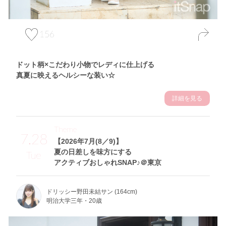
156
ドット柄×こだわり小物でレディに仕上げる
真夏に映えるヘルシーな装い☆
詳細を見る
Theme
7.28
【2026年7月(8／9)】
夏の日差しを味方にする
Tue
アクティブおしゃれSNAP♪＠東京
ドリッシー野田未結サン (164cm)
明治大学三年・20歳