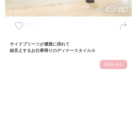
152
サイドプリーツが優雅に揺れて
細見えするお仕事帰りのディナースタイル☆
詳細を見る
Theme
7.14
"【2026年7月(4／13)】
夏の日差しを味方にする
Tue
アクティブおしゃれSNAP♪＠東京"
保坂玲奈サン (157cm)
モデル、フィットネストレーナー・31歳