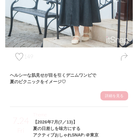
149
ヘルシーな肌見せが目を引くデニムワンピで
夏のピクニックをイメージ♡
詳細を見る
Theme
7.24
【2026年7月(7／13)】
夏の日差しを味方にする
Fri
アクティブおしゃれSNAP♪＠東京