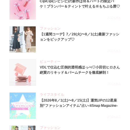
CipiCipi(シピシピ)の新作は羽＆ハートの限定パ
ケ！プランパー＆ティントで叶える※もちぷる唇♡
2026.8.6
ファッション
【1週間コーデ】7／28(火)〜8／1(土)最新ファッシ
ョンをピックアップ♡
2026.8.5
ビューティー
VDLで仕込む圧倒的透明感ほっぺ♡小田切ヒロさん
絶賛のリキッド＆バームチークを徹底解剖！
2026.8.4
ライフスタイル
【2026年8／1(土)〜8／15(土)】運気UPの12星座
別“ファッションアイテム”占い-itSnap Magazine-
2026.8.1
ファッション