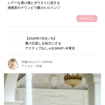
シアーな透け感とボウタイに恋する
清楚系モテワンピで夏のヒロイン♡
詳細を見る
Theme
7.31
【2026年7月(9／9)】
夏の日差しを味方にする
Fri
アクティブおしゃれSNAP♪＠東京
佐藤かれんサン (155cm)
アイドル・25歳