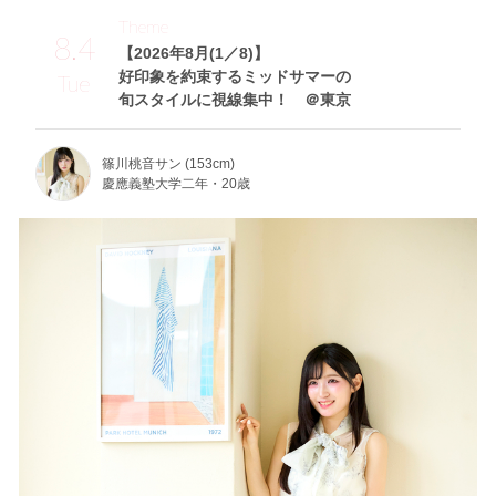
Theme
8.4
【2026年8月(1／8)】
好印象を約束するミッドサマーの
Tue
旬スタイルに視線集中！ ＠東京
篠川桃音サン (153cm)
慶應義塾大学二年・20歳