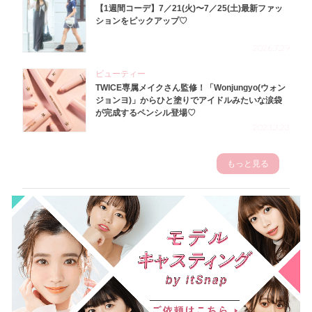
【1週間コーデ】7／21(火)〜7／25(土)最新ファッ
ションをピックアップ♡
2026.7.29
ビューティー
TWICE専属メイクさん監修！「Wonjungyo(ウォン
ジョンヨ)」からひと塗りでアイドルみたいな涙袋
が完成するペンシル登場♡
2023.3.23
もっと見る