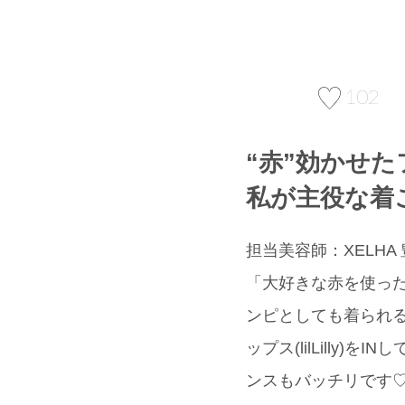
102
“赤”効かせ
私が主役な着
担当美容師：XELHA
「大好きな赤を使ったお
ンピとしても着られ
ップス(lilLill
ンスもバッチリです♡ 