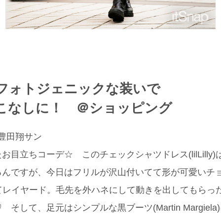
たフォトジェニックな装いで
こなしに！ ＠ショッピング
 豊田翔サン
目立ちコーデ☆ このチェックシャツドレス(lilLilly)
るんですが、今日はフリルが沢山付いてて形が可愛いチ
y)をINしてレイヤード。毛先を外ハネにして動きを出しても
そして、足元はシンプルな黒ブーツ(Martin Margiel