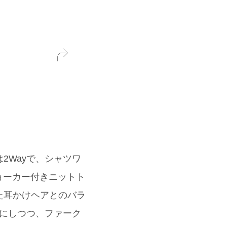
は2Wayで、シャツワ
ョーカー付きニットト
らった耳かけヘアとのバラ
a)にしつつ、ファーク