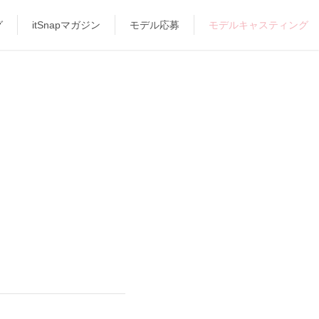
グ
itSnapマガジン
モデル応募
モデルキャスティング