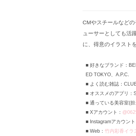
CMやスチールなどの
ューサーとしても活躍
に、得意のイラスト
好きなブランド：BEDWIN
ED TOKYO、A.P.C.
よく読む雑誌：CLUEL
オススメのアプリ：Sak
通っている美容室(担当): 
Xアカウント：
@0625
Instagramアカウン
Web：
竹内彩香イラ