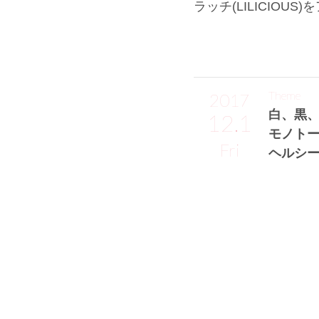
ラッチ(LILICIOU
Theme
2017
白、黒
12.1
モノト
Fri
ヘルシー
竹内彩香サン
モデル、