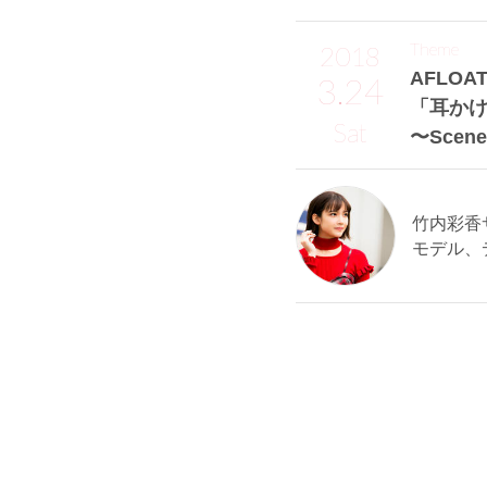
Theme
2018
AFLOAT
3.24
「耳かけ
Sat
〜Scen
竹内彩香サン
モデル、