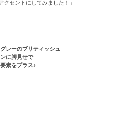
S)をアクセントにしてみました！」
、グレーのブリティッシュ
ーンに脚見せで
要素をプラス♪
 (167cm)
デザイナー・26歳