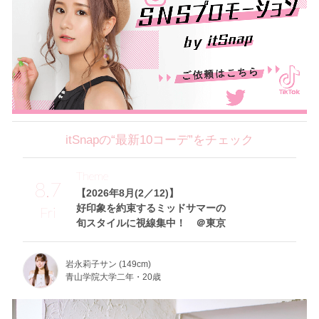
itSnapの“最新10コーデ”をチェック
Theme
8.7
【2026年8月(2／12)】
好印象を約束するミッドサマーの
Fri
旬スタイルに視線集中！ ＠東京
岩永莉子サン (149cm)
青山学院大学二年・20歳