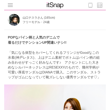
山口テスラさん (165cm)
フリーモデル・24歳
POPなパイン柄と人気のデニムで
着るだけでテンションUP間違いナシ!!
「気になる体型をカバーしてくれるフリンジがGoodなこの
水着(神戸レタス)、上はデニム素材でボトムはパイン柄の組
み合わせがすっごく好みなんです♪ アクセントにした大き
めなシルバーネックレスはRESEXXYのもので、幾何学柄が
可愛い厚底サンダルはDIANAで購入。このサンダル、ストラ
ップがゴムになっていて靴ズレしない優秀サンダルです♡」