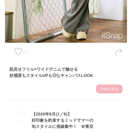
65
肌見せフリル×ワイドデニムで魅せる
好感度もスタイルUPも◎なキャンパスLOOK
詳細を見る
Theme
8.4
【2026年8月(1／8)】
好印象を約束するミッドサマーの
Tue
旬スタイルに視線集中！ ＠東京