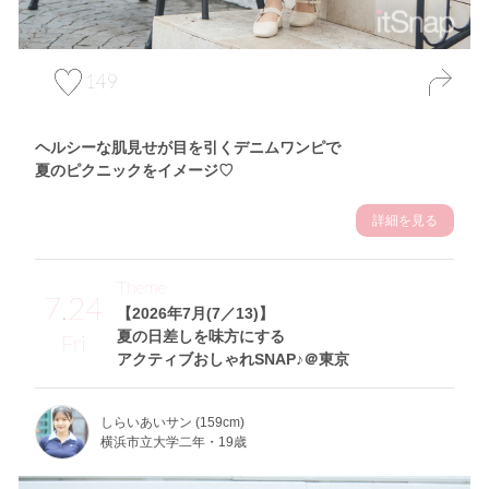
149
ヘルシーな肌見せが目を引くデニムワンピで
夏のピクニックをイメージ♡
詳細を見る
Theme
7.24
【2026年7月(7／13)】
夏の日差しを味方にする
Fri
アクティブおしゃれSNAP♪＠東京
しらいあいサン (159cm)
横浜市立大学二年・19歳