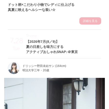
ドット柄×こだわり小物でレディに仕上げる
真夏に映えるヘルシーな装い☆
詳細を見る
Theme
7.28
【2026年7月(8／9)】
夏の日差しを味方にする
Tue
アクティブおしゃれSNAP♪＠東京
ドリッシー野田未結サン (164cm)
明治大学三年・20歳