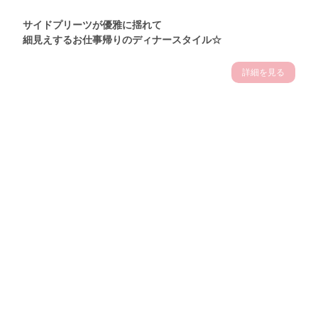
サイドプリーツが優雅に揺れて
細見えするお仕事帰りのディナースタイル☆
詳細を見る
Theme
7.14
"【2026年7月(4／13)】
夏の日差しを味方にする
Tue
アクティブおしゃれSNAP♪＠東京"
保坂玲奈サン (157cm)
モデル、フィットネストレーナー・31歳