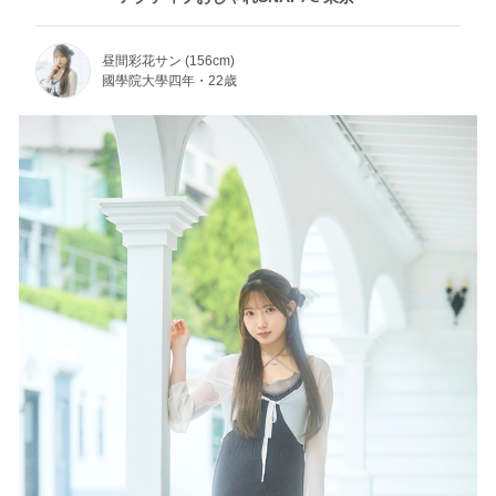
昼間彩花サン (156cm)
國學院大學四年・22歳