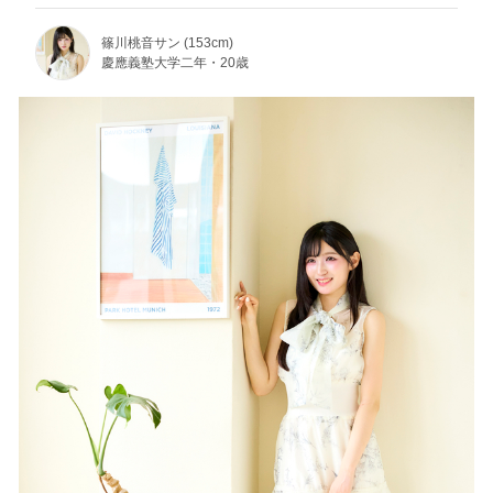
篠川桃音サン (153cm)
慶應義塾大学二年・20歳