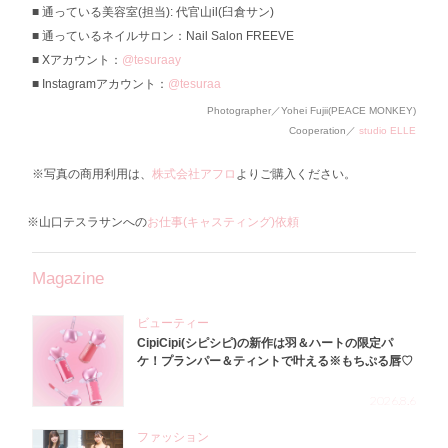
通っている美容室(担当): 代官山il(臼倉サン)
通っているネイルサロン：Nail Salon FREEVE
Xアカウント：
@tesuraay
Instagramアカウント：
@tesuraa
Photographer／Yohei Fujii(PEACE MONKEY)
Cooperation／
studio ELLE
※写真の商用利用は、
株式会社アフロ
よりご購入ください。
※山口テスラサンへの
お仕事(キャスティング)依頼
Magazine
ビューティー
CipiCipi(シピシピ)の新作は羽＆ハートの限定パ
ケ！プランパー＆ティントで叶える※もちぷる唇♡
2026.8.6
ファッション