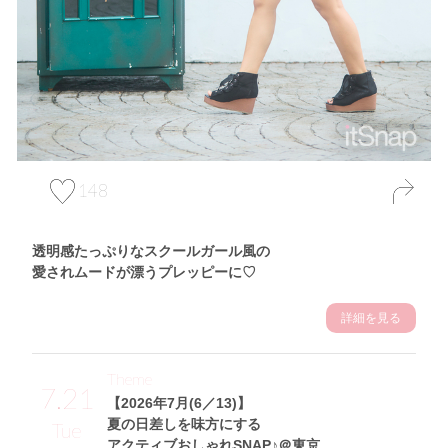
148
透明感たっぷりなスクールガール風の
愛されムードが漂うプレッピーに♡
詳細を見る
Theme
7.21
【2026年7月(6／13)】
夏の日差しを味方にする
Tue
アクティブおしゃれSNAP♪＠東京