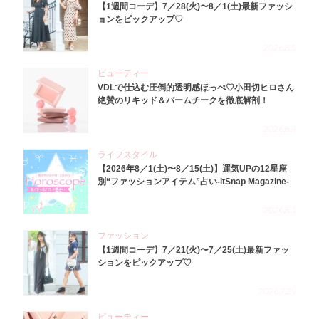
【1週間コーデ】7／28(火)〜8／1(土)最新ファッシ
ョンをピックアップ♡
2026.8.5
ビューティー
VDLで仕込む圧倒的透明感ほっぺ♡小田切ヒロさん
絶賛のリキッド＆バームチークを徹底解剖！
2026.8.4
ライフスタイル
【2026年8／1(土)〜8／15(土)】運気UPの12星座
別“ファッションアイテム”占い-itSnap Magazine-
2026.8.1
ファッション
【1週間コーデ】7／21(火)〜7／25(土)最新ファッ
ションをピックアップ♡
2026.7.29
ビューティー