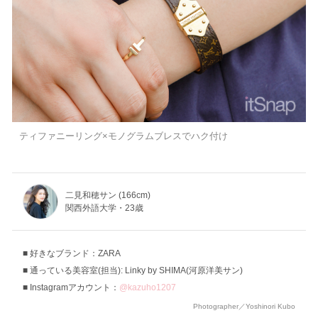
ティファニーリング×モノグラムブレスでハク付け
二見和穂サン (166cm)
関西外語大学・23歳
好きなブランド：ZARA
通っている美容室(担当): Linky by SHIMA(河原洋美サン)
Instagramアカウント：
@kazuho1207
Photographer／Yoshinori Kubo