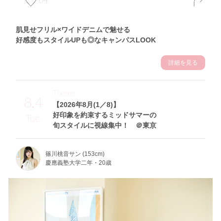
肌見せフリル×ワイドデニムで魅せる
好感度もスタイルUPも◎なキャンパスLOOK
詳細を見る
Theme
8.4
【2026年8月(1／8)】
好印象を約束するミッドサマーの
Tue
旬スタイルに視線集中！ ＠東京
篠川桃音サン (153cm)
慶應義塾大学二年・20歳