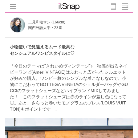
二見和穂サン (166cm)
関西外語大学・23歳
小物使いで見違えるムード最高な
センシュアルワンピスタイルに♡
「今日のテーマは”きれいめヴィンテージ”♪ 秋感が出るネイ
ビーワンピ(Ameri VINTAGE)はふわっと広がったシルエット
が好みで購入。ワンピ一枚のシンプルな着こなしなので、小
物にこだわってBOTTEGA VENETAのショルダーバッグやGU
CCIのフラットシューズなどハイブランドMIXしてみまし
た！ このフラットシューズは赤のラインが差し色になって
◎。あと、さらっと巻いたモノグラムのブレス(LOUIS VUIT
TON)もポイントです！」