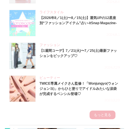
2026.8.4
ライフスタイル
【2026年8／1(土)〜8／15(土)】運気UPの12星座
別“ファッションアイテム”占い-itSnap Magazine-
2026.8.1
ファッション
【1週間コーデ】7／21(火)〜7／25(土)最新ファッ
ションをピックアップ♡
2026.7.29
ビューティー
TWICE専属メイクさん監修！「Wonjungyo(ウォン
ジョンヨ)」からひと塗りでアイドルみたいな涙袋
が完成するペンシル登場♡
2023.3.23
もっと見る