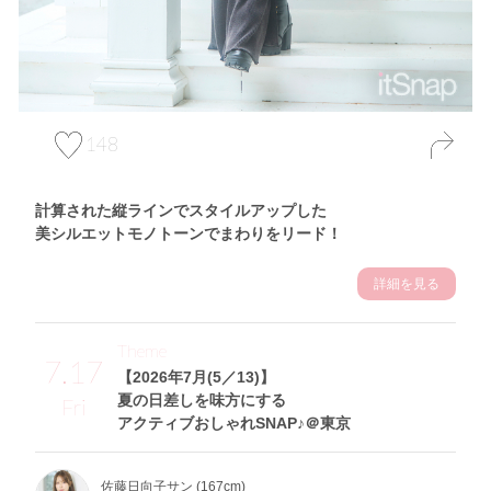
148
計算された縦ラインでスタイルアップした
美シルエットモノトーンでまわりをリード！
詳細を見る
Theme
7.17
【2026年7月(5／13)】
夏の日差しを味方にする
Fri
アクティブおしゃれSNAP♪＠東京
佐藤日向子サン (167cm)