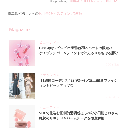
Cooperation／
CORAL KITCHEN at sea
、
GROOVE
※二見和穂サンへの
お仕事(キャスティング)依頼
Magazine
ビューティー
CipiCipi(シピシピ)の新作は羽＆ハートの限定パ
ケ！プランパー＆ティントで叶える※もちぷる唇♡
2026.8.6
ファッション
【1週間コーデ】7／28(火)〜8／1(土)最新ファッシ
ョンをピックアップ♡
2026.8.5
ビューティー
VDLで仕込む圧倒的透明感ほっぺ♡小田切ヒロさん
絶賛のリキッド＆バームチークを徹底解剖！