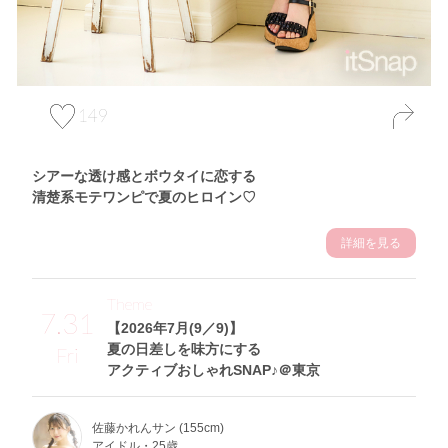
149
シアーな透け感とボウタイに恋する
清楚系モテワンピで夏のヒロイン♡
詳細を見る
Theme
7.31
【2026年7月(9／9)】
夏の日差しを味方にする
Fri
アクティブおしゃれSNAP♪＠東京
佐藤かれんサン (155cm)
アイドル・25歳