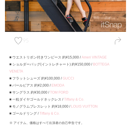
95
ウエストリボン付きワンピース 約¥15,000 /
Ameri VINTAGE
ショルダーバッグ(イントレチャート) 約¥150,000 /
BOTTEGA
VENETA
フラットシューズ 約¥100,000 /
GUCCI
パールピアス 約¥2,000 /
EMODA
サングラス 約¥30,000 /
TOM FORD
一粒ダイヤゴールドネックレス /
Tiffany & Co.
モノグラムブレスレット 約¥18,000 /
LOUIS VUITTON
ゴールドリング /
Tiffany & Co.
アイテム、価格はすべて出演者の自己申告です。