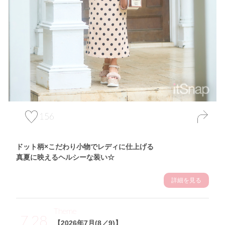
156
ドット柄×こだわり小物でレディに仕上げる
真夏に映えるヘルシーな装い☆
詳細を見る
Theme
7.28
【2026年7月(8／9)】