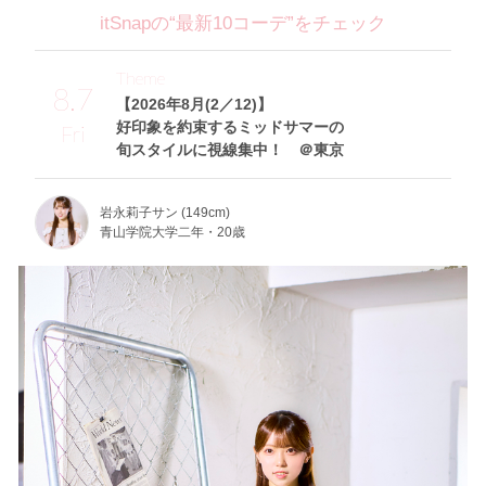
itSnapの“最新10コーデ”をチェック
Theme
8.7
【2026年8月(2／12)】
好印象を約束するミッドサマーの
Fri
旬スタイルに視線集中！ ＠東京
岩永莉子サン (149cm)
青山学院大学二年・20歳