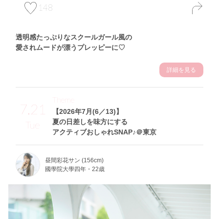
148
透明感たっぷりなスクールガール風の
愛されムードが漂うプレッピーに♡
詳細を見る
Theme
7.21
【2026年7月(6／13)】
夏の日差しを味方にする
Tue
アクティブおしゃれSNAP♪＠東京
昼間彩花サン (156cm)
國學院大學四年・22歳