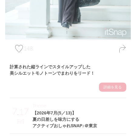
148
計算された縦ラインでスタイルアップした
美シルエットモノトーンでまわりをリード！
詳細を見る
Theme
7.17
【2026年7月(5／13)】
夏の日差しを味方にする
Fri
アクティブおしゃれSNAP♪＠東京