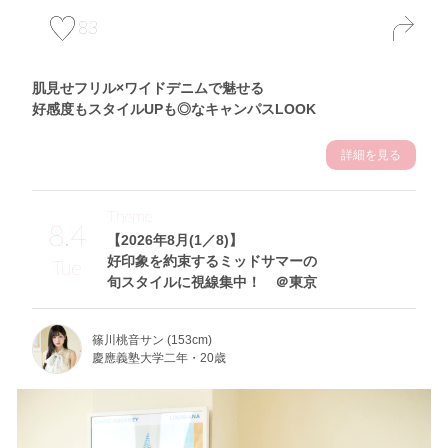
83
肌見せフリル×ワイドデニムで魅せる
好感度もスタイルUPも◎なキャンパスLOOK
詳細を見る
Theme
8.4
【2026年8月(1／8)】
好印象を約束するミッドサマーの
Tue
旬スタイルに視線集中！ ＠東京
篠川桃音サン (153cm)
慶應義塾大学二年・20歳