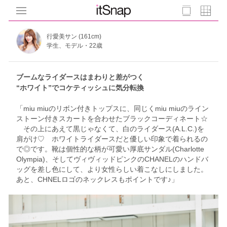
行愛美サン (161cm)
学生、モデル・22歳
ブームなライダースはまわりと差がつく
“ホワイト”でコケティッシュに気分転換
「miu miuのリボン付きトップスに、同じくmiu miuのライン
ストーン付きスカートを合わせたブラックコーディネート☆
その上にあえて黒じゃなくて、白のライダース(A.L.C.)を
肩がけ♡ ホワイトライダースだと優しい印象で着られるの
で◎です。靴は個性的な柄が可愛い厚底サンダル(Charlotte
Olympia)、そしてヴィヴィッドピンクのCHANELのハンドバ
ッグを差し色にして、より女性らしい着こなしにしました。
あと、CHNELロゴのネックレスもポイントです♪」