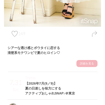
149
シアーな透け感とボウタイに恋する
清楚系モテワンピで夏のヒロイン♡
詳細を見る
Theme
7.31
【2026年7月(9／9)】
夏の日差しを味方にする
Fri
アクティブおしゃれSNAP♪＠東京