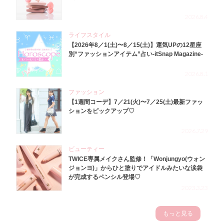
2026.8.4
ライフスタイル
【2026年8／1(土)〜8／15(土)】運気UPの12星座
別“ファッションアイテム”占い-itSnap Magazine-
2026.8.1
ファッション
【1週間コーデ】7／21(火)〜7／25(土)最新ファッ
ションをピックアップ♡
2026.7.29
ビューティー
TWICE専属メイクさん監修！「Wonjungyo(ウォン
ジョンヨ)」からひと塗りでアイドルみたいな涙袋
が完成するペンシル登場♡
2023.3.23
もっと見る