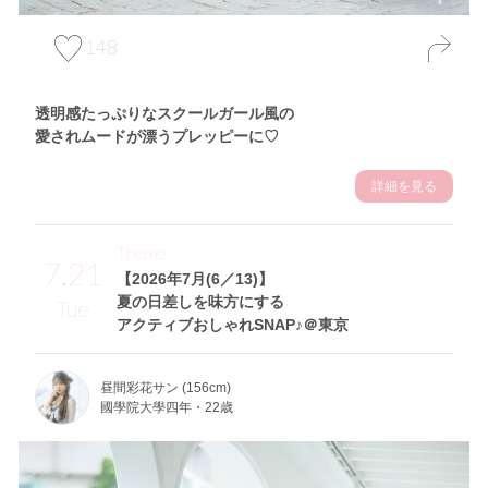
148
透明感たっぷりなスクールガール風の
愛されムードが漂うプレッピーに♡
詳細を見る
Theme
7.21
【2026年7月(6／13)】
夏の日差しを味方にする
Tue
アクティブおしゃれSNAP♪＠東京
昼間彩花サン (156cm)
國學院大學四年・22歳