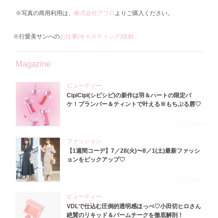
※写真の商用利用は、
株式会社アフロ
よりご購入ください。
※行愛美サンへの
お仕事(キャスティング)依頼
Magazine
ビューティー
CipiCipi(シピシピ)の新作は羽＆ハートの限定パ
ケ！プランパー＆ティントで叶える※もちぷる唇♡
2026.8.6
ファッション
【1週間コーデ】7／28(火)〜8／1(土)最新ファッシ
ョンをピックアップ♡
2026.8.5
ビューティー
VDLで仕込む圧倒的透明感ほっぺ♡小田切ヒロさん
絶賛のリキッド＆バームチークを徹底解剖！