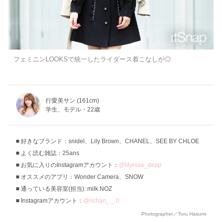
フェミニンLOOKSで統一したライダース着こなしが◎
行愛美サン (161cm)
学生、モデル・22歳
好きなブランド：snidel、Lily Brown、CHANEL、SEE BY CHLOE
よく読む雑誌：25ans
お気に入りのInstagramアカウント：
@lilyrose_depp
オススメのアプリ：Wonder Camera、SNOW
通っている美容室(担当): milk.NOZ
Instagramアカウント：
@nchan_._.0
Photographer／Toru Hasumi