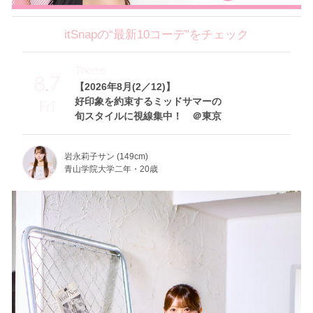
itSnapの“最新10コーデ”をチェック
Theme
8.7
【2026年8月(2／12)】
好印象を約束するミッドサマーの
Fri
旬スタイルに視線集中！ ＠東京
岩永莉子サン (149cm)
青山学院大学二年・20歳