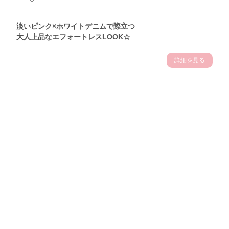
淡いピンク×ホワイトデニムで際立つ
大人上品なエフォートレスLOOK☆
詳細を見る
Theme
7.10
【2026年7月(3／13)】
夏の日差しを味方にする
Fri
アクティブおしゃれSNAP♪＠東京
佐久間英凜サン (163cm)
東京調理製菓専門学校一年・24歳