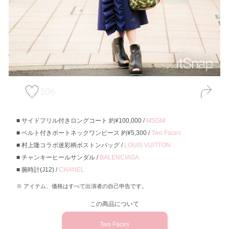
106
サイドフリル付きロングコート 約¥100,000 /
MSGM
ベルト付きボートネックワンピース 約¥5,300 /
Two Faces
村上隆コラボ迷彩柄ボストンバッグ /
LOUIS VUITTON
チャンキーヒールサンダル /
BALENCIAGA
腕時計(J12) /
CHANEL
アイテム、価格はすべて出演者の自己申告です。
この商品について
Two Faces