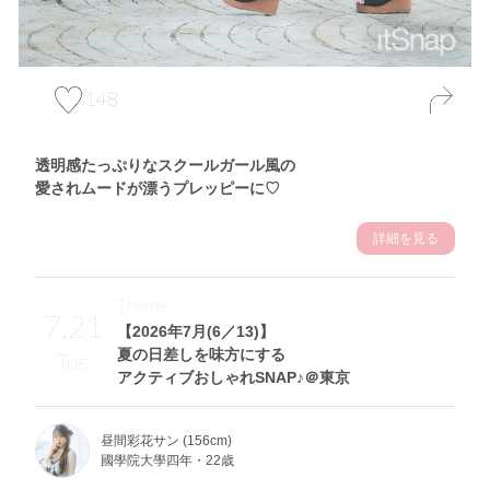
148
透明感たっぷりなスクールガール風の
愛されムードが漂うプレッピーに♡
詳細を見る
Theme
7.21
【2026年7月(6／13)】
夏の日差しを味方にする
Tue
アクティブおしゃれSNAP♪＠東京
昼間彩花サン (156cm)
國學院大學四年・22歳