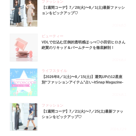
ファッション
【1週間コーデ】7／28(火)〜8／1(土)最新ファッシ
ョンをピックアップ♡
2026.8.5
ビューティー
VDLで仕込む圧倒的透明感ほっぺ♡小田切ヒロさん
絶賛のリキッド＆バームチークを徹底解剖！
2026.8.4
ライフスタイル
【2026年8／1(土)〜8／15(土)】運気UPの12星座
別“ファッションアイテム”占い-itSnap Magazine-
2026.8.1
ファッション
【1週間コーデ】7／21(火)〜7／25(土)最新ファッ
ションをピックアップ♡
2026.7.29