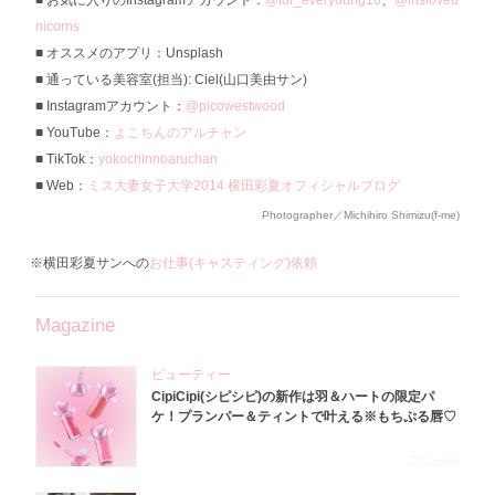
お気に入りのInstagramアカウント：
@for_everyoung10
、
@irisloveu
nicorns
オススメのアプリ：Unsplash
通っている美容室(担当): Ciel(山口美由サン)
Instagramアカウント：
@picowestwood
YouTube：
よこちんのアルチャン
TikTok：
yokochinnoaruchan
Web：
ミス大妻女子大学2014 横田彩夏オフィシャルブログ
Photographer／Michihiro Shimizu(f-me)
※横田彩夏サンへの
お仕事(キャスティング)依頼
Magazine
ビューティー
CipiCipi(シピシピ)の新作は羽＆ハートの限定パ
ケ！プランパー＆ティントで叶える※もちぷる唇♡
2026.8.6