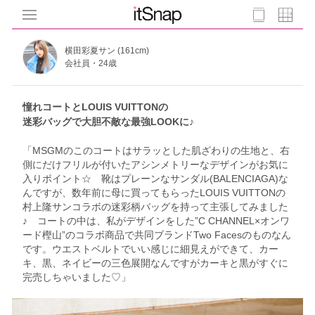
横田彩夏サン (161cm)
会社員・24歳
憧れコートとLOUIS VUITTONの
迷彩バッグで大胆不敵な最強LOOKに♪
「MSGMのこのコートはサラッとした肌ざわりの生地と、右
側にだけフリルが付いたアシンメトリーなデザインがお気に
入りポイント☆ 靴はプレーンなサンダル(BALENCIAGA)な
んですが、数年前に母に買ってもらったLOUIS VUITTONの
村上隆サンコラボの迷彩柄バッグを持って主張してみました
♪ コートの中は、私がデザインをした”C CHANNEL×オンワ
ード樫山”のコラボ商品で共同ブランドTwo Facesのものなん
です。ウエストベルトでいい感じに細見えができて、カー
キ、黒、ネイビーの三色展開なんですがカーキと黒がすぐに
完売しちゃいました♡」