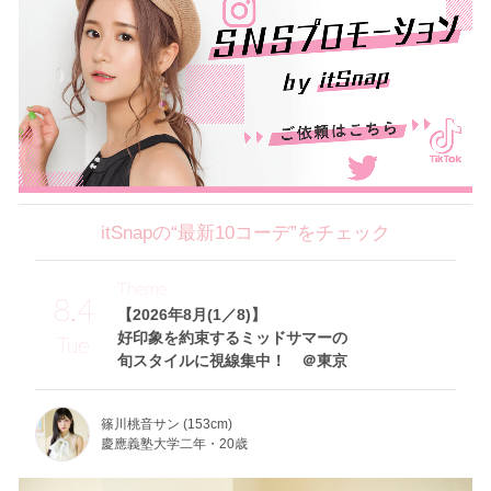
itSnapの“最新10コーデ”をチェック
Theme
8.4
【2026年8月(1／8)】
好印象を約束するミッドサマーの
Tue
旬スタイルに視線集中！ ＠東京
篠川桃音サン (153cm)
慶應義塾大学二年・20歳