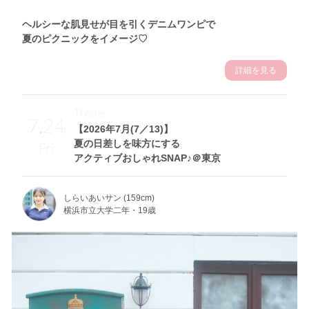
ヘルシーな肌見せが目を引くデニムワンピで
夏のピクニックをイメージ♡
詳細を見る
Theme
7.24
【2026年7月(7／13)】
夏の日差しを味方にする
Fri
アクティブおしゃれSNAP♪＠東京
しらいあいサン (159cm)
横浜市立大学二年・19歳