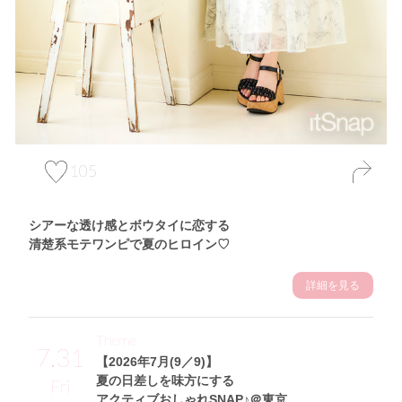
105
シアーな透け感とボウタイに恋する
清楚系モテワンピで夏のヒロイン♡
詳細を見る
Theme
7.31
【2026年7月(9／9)】
夏の日差しを味方にする
Fri
アクティブおしゃれSNAP♪＠東京