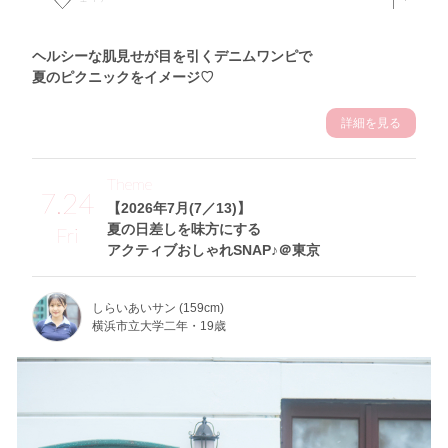
ヘルシーな肌見せが目を引くデニムワンピで
夏のピクニックをイメージ♡
詳細を見る
Theme
7.24
【2026年7月(7／13)】
夏の日差しを味方にする
Fri
アクティブおしゃれSNAP♪＠東京
しらいあいサン (159cm)
横浜市立大学二年・19歳