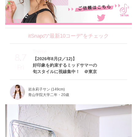
itSnapの“最新10コーデ”をチェック
Theme
8.7
【2026年8月(2／12)】
好印象を約束するミッドサマーの
Fri
旬スタイルに視線集中！ ＠東京
岩永莉子サン (149cm)
青山学院大学二年・20歳