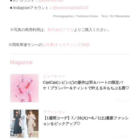
Xアカウント：
@karerenchan
Instagramアカウント：
@karenokajima0318
Photographer／Yoshinori Kubo Text／Eri Watanabe
※写真の商用利用は、
株式会社アフロ
よりご購入ください。
※岡島華連サンへの
お仕事(キャスティング)依頼
Magazine
ビューティー
CipiCipi(シピシピ)の新作は羽＆ハートの限定パ
ケ！プランパー＆ティントで叶える※もちぷる唇♡
2026.8.6
ファッション
【1週間コーデ】7／28(火)〜8／1(土)最新ファッシ
ョンをピックアップ♡
2026.8.5