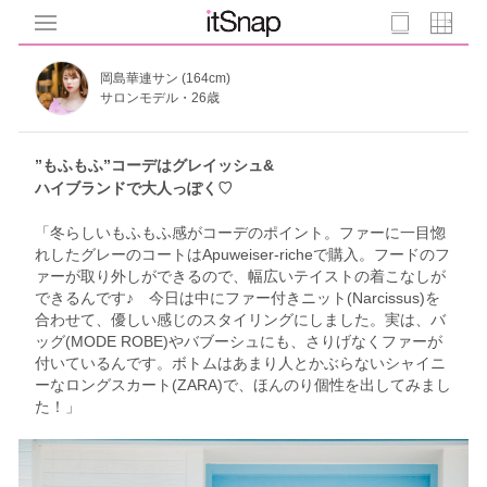
岡島華連サン (164cm)
サロンモデル・26歳
”もふもふ”コーデはグレイッシュ&
ハイブランドで大人っぽく♡︎
「冬らしいもふもふ感がコーデのポイント。ファーに一目惚
れしたグレーのコートはApuweiser-richeで購入。フードのフ
ァーが取り外しができるので、幅広いテイストの着こなしが
できるんです♪ 今日は中にファー付きニット(Narcissus)を
合わせて、優しい感じのスタイリングにしました。実は、バ
ッグ(MODE ROBE)やバブーシュにも、さりげなくファーが
付いているんです。ボトムはあまり人とかぶらないシャイニ
ーなロングスカート(ZARA)で、ほんのり個性を出してみまし
た！」