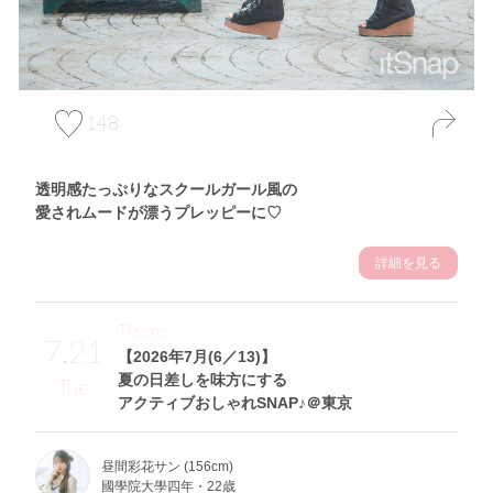
148
透明感たっぷりなスクールガール風の
愛されムードが漂うプレッピーに♡
詳細を見る
Theme
7.21
【2026年7月(6／13)】
夏の日差しを味方にする
Tue
アクティブおしゃれSNAP♪＠東京
昼間彩花サン (156cm)
國學院大學四年・22歳