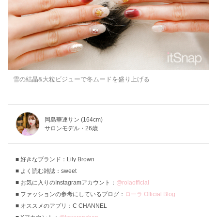
雪の結晶&大粒ビジューで冬ムードを盛り上げる
岡島華連サン (164cm)
サロンモデル・26歳
好きなブランド：Lily Brown
よく読む雑誌：sweet
お気に入りのInstagramアカウント：
@rolaofficial
ファッションの参考にしているブログ：
ローラ Official Blog
オススメのアプリ：C CHANNEL