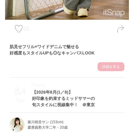
65
肌見せフリル×ワイドデニムで魅せる
好感度もスタイルUPも◎なキャンパスLOOK
詳細を見る
Theme
8.4
【2026年8月(1／8)】
好印象を約束するミッドサマーの
Tue
旬スタイルに視線集中！ ＠東京
篠川桃音サン (153cm)
慶應義塾大学二年・20歳