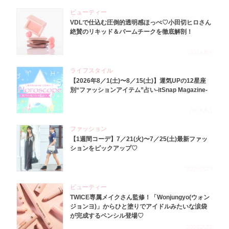
ビューティー
VDLで仕込む圧倒的透明感ほっぺ♡小田切ヒロさん
絶賛のリキッド＆バームチークを徹底解剖！
2026.8.4
ライフスタイル
【2026年8／1(土)〜8／15(土)】運気UPの12星座
別“ファッションアイテム”占い-itSnap Magazine-
2026.8.1
ファッション
【1週間コーデ】7／21(火)〜7／25(土)最新ファッ
ションをピックアップ♡
2026.7.29
ビューティー
TWICE専属メイクさん監修！「Wonjungyo(ウォン
ジョンヨ)」からひと塗りでアイドルみたいな涙袋
が完成するペンシル登場♡
2023.3.23