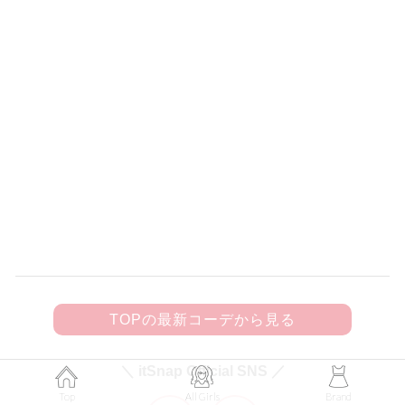
150
黒フリルキャミにビジューきらめく
デニムを合わせて甘辛カジュアルに♡
TOPの最新コーデから見る
＼ itSnap Official SNS ／
Top
All Girls
Brand