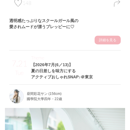
148
透明感たっぷりなスクールガール風の
愛されムードが漂うプレッピーに♡
詳細を見る
Theme
7.21
【2026年7月(6／13)】
夏の日差しを味方にする
Tue
アクティブおしゃれSNAP♪＠東京
昼間彩花サン (156cm)
國學院大學四年・22歳