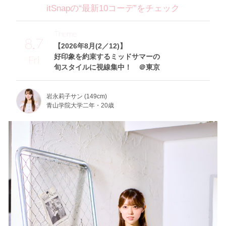
itSnapの“最新10コーデ”をチェック
Theme
8.7
【2026年8月(2／12)】
好印象を約束するミッドサマーの
Fri
旬スタイルに視線集中！ ＠東京
岩永莉子サン (149cm)
青山学院大学二年・20歳