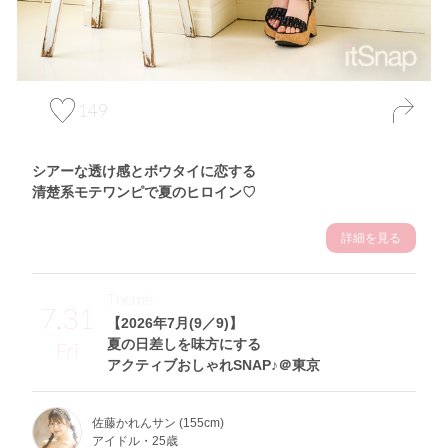
149
シアーな透け感とボウタイに恋する
清楚系モテワンピで夏のヒロイン♡
詳細を見る
Theme
7.31
【2026年7月(9／9)】
夏の日差しを味方にする
Fri
アクティブおしゃれSNAP♪＠東京
佐藤かれんサン (155cm)
アイドル・25歳