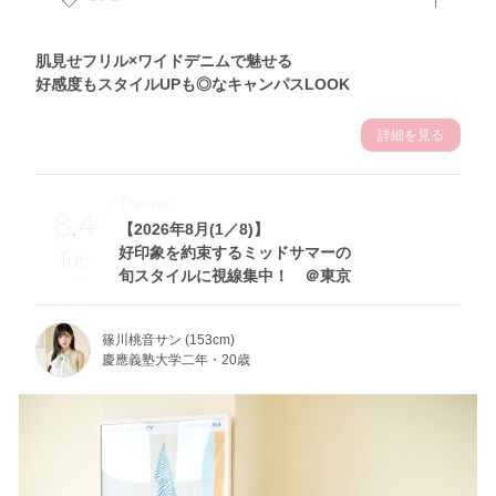
肌見せフリル×ワイドデニムで魅せる
好感度もスタイルUPも◎なキャンパスLOOK
詳細を見る
Theme
8.4
【2026年8月(1／8)】
好印象を約束するミッドサマーの
Tue
旬スタイルに視線集中！ ＠東京
篠川桃音サン (153cm)
慶應義塾大学二年・20歳