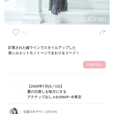
148
計算された縦ラインでスタイルアップした
美シルエットモノトーンでまわりをリード！
詳細を見る
Theme
7.17
【2026年7月(5／13)】
夏の日差しを味方にする
Fri
アクティブおしゃれSNAP♪＠東京
佐藤日向子サン (167cm)