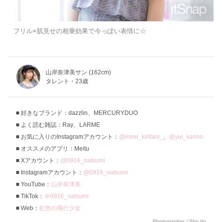
フリル×肌見せの相乗効果で今っぽい表情に☆
山岸奈津美サン (162cm)
タレント・23歳
好きなブランド：dazzlin、MERCURYDUO
よく読む雑誌：Ray、LARME
お気に入りのInstagramアカウント：
@mirei_kiritani_
、
@yui_kanno
オススメのアプリ：Meitu
Xアカウント：
@0916_natsumi
Instagramアカウント：
@0916_natsumi
YouTube：
山岸奈津美
TikTok：
＠0916_natsumi
Web：
虹色の飛行少女
Photographer／Sho Ito