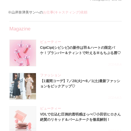
※山岸奈津美サンへの
お仕事(キャスティング)依頼
Magazine
ビューティー
CipiCipi(シピシピ)の新作は羽＆ハートの限定パ
ケ！プランパー＆ティントで叶える※もちぷる唇♡
2026.8.6
ファッション
【1週間コーデ】7／28(火)〜8／1(土)最新ファッシ
ョンをピックアップ♡
2026.8.5
ビューティー
VDLで仕込む圧倒的透明感ほっぺ♡小田切ヒロさん
絶賛のリキッド＆バームチークを徹底解剖！
2026.8.4