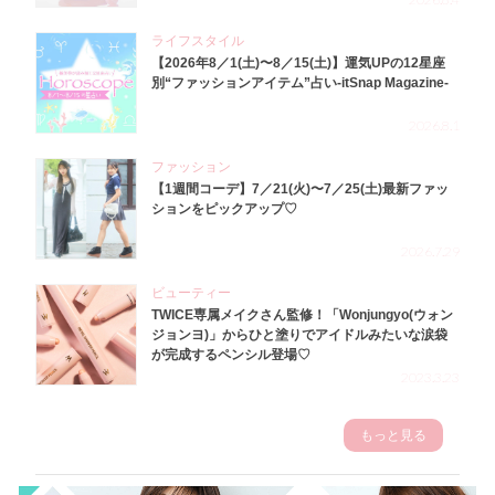
ライフスタイル
【2026年8／1(土)〜8／15(土)】運気UPの12星座
別“ファッションアイテム”占い-itSnap Magazine-
2026.8.1
ファッション
【1週間コーデ】7／21(火)〜7／25(土)最新ファッ
ションをピックアップ♡
2026.7.29
ビューティー
TWICE専属メイクさん監修！「Wonjungyo(ウォン
ジョンヨ)」からひと塗りでアイドルみたいな涙袋
が完成するペンシル登場♡
2023.3.23
もっと見る