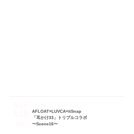
デニムワンピ一枚で完結する
ヘルシー肌見せスタイルにクギ付け！
「そでにフリルが付いたちょっぴりガーリーなデニムミニワ
ンピ(ISBIT)をセレクト☆ このワンピは実は前よりも、うし
ろのリボン&背中見せがポイントなんです。そして、細ベル
トを巻いてスタイルよく見えるように意識しました！ 夏に
絶対履きたいトロピカルな花柄サンダルはFeminine Cafeの
もの。ワンピ一枚のシンプルコーデも、合わせるだけで簡単
に華やかな印象にしてくれるので、とってもオススメで
す。」
Theme
2018
3.18
AFLOAT×LUVCA×itSnap
「耳かけ33」トリプルコラボ
Sun
〜Scene16〜