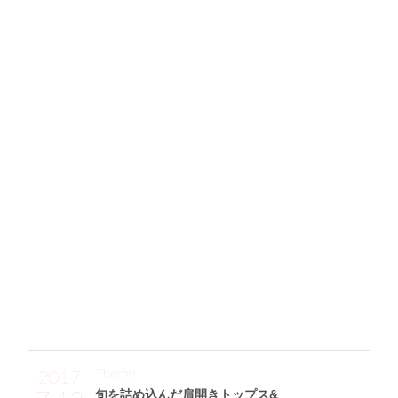
102
ワイドデニムを小綺麗にまとめる
ピュアなホワイトトップスの威力に脱帽☆
「トップスとデニムだけのシンプルなワンツーコーデなんで
すが、それぞれのアイテムのデザインにこだわってみました
♪ dazzlinのホワイトトップスはそで&すそのフリルが可愛く
てとってもいい感じ☆ それに、ハイウエストワイドデニム
(HoneyCinnamon)を合わました。このデニムはウエスト部分
がコルセットっぽいレースアップになっていて、とってもオ
シャレなんです！ リュック(Jewelna Rose)とサンダル(MO
USSY)は黒で合わせやすいので、いろんなコーデに使いまわ
してます。」
Theme
2017
旬を詰め込んだ肩開きトップス&