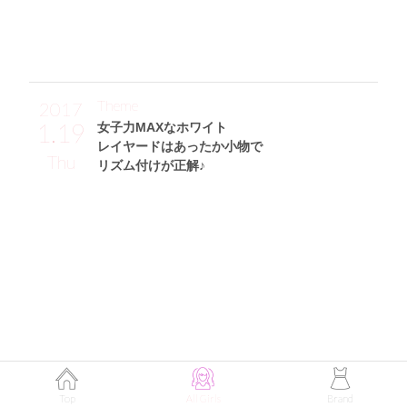
にして引き締めてみました♪」
Theme
2017
1.19
女子力MAXなホワイト
レイヤードはあったか小物で
Thu
リズム付けが正解♪
山岸奈津美サン (162cm)
タレント・22歳
Top
All Girls
Brand