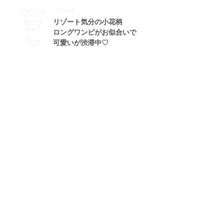
Theme
2019
5.7
リゾート気分の小花柄
ロングワンピがお似合いで
Tue
可愛いが渋滞中♡
山岸奈津美サン (162cm)
タレント・24歳