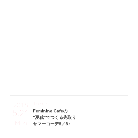
LOVE♡ピンクなジャケット×花柄の
ベストタッグがピースな雰囲気を演出♪
「夏は海にも着て行けそうなこの小花柄ワンピースは、大好
きな菅野結以さんプロデュースのアパレルブランド”Craym
e”のアイテム。ソデがふんわりとなっていて、アウターを脱
ぐとさらに可愛いんです☆ 羽織ったピンクのショートジャ
ケット(titty&Co.)はデニム素材なのにピンクなところが珍し
くて♪ 足元は黒のサンダル(Honey Salon by foppish)なんで
すが、フリル付きでガーリーな一足。差し色にしたJILL by JI
LLSTUARTのバッグに、お気に入りのGUCCIのキャップを付
けてみました！」
Theme
2018
5.21
Feminine Cafeの
"夏靴"でつくる先取り
Mon
サマーコーデ8／8♪