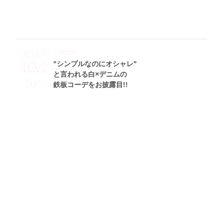
Theme
2017
10.1
"シンプルなのにオシャレ"
と言われる白×デニムの
Sun
鉄板コーデをお披露目!!
山岸奈津美サン (162cm)
タレント・23歳