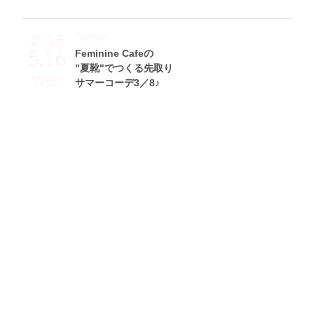
Theme
2018
5.16
Feminine Cafeの
"夏靴"でつくる先取り
Wed
サマーコーデ3／8♪
山岸奈津美サン (162cm)
タレント・23歳