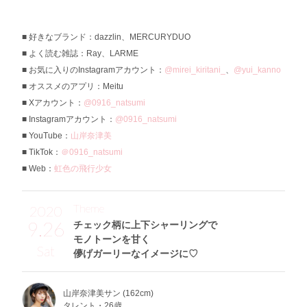
好きなブランド：dazzlin、MERCURYDUO
よく読む雑誌：Ray、LARME
お気に入りのInstagramアカウント：
@mirei_kiritani_
、
@yui_kanno
オススメのアプリ：Meitu
Xアカウント：
@0916_natsumi
Instagramアカウント：
@0916_natsumi
YouTube：
山岸奈津美
TikTok：
＠0916_natsumi
Web：
虹色の飛行少女
Theme
2020
9.26
チェック柄に上下シャーリングで
モノトーンを甘く
Sat
儚げガーリーなイメージに♡
山岸奈津美サン (162cm)
タレント・26歳