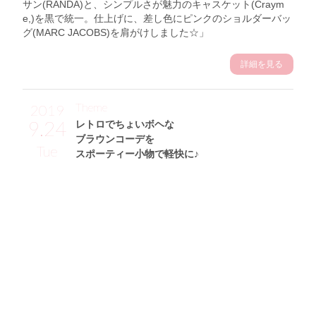
サン(RANDA)と、シンプルさが魅力のキャスケット(Craym
e,)を黒で統一。仕上げに、差し色にピンクのショルダーバッ
グ(MARC JACOBS)を肩がけしました☆」
詳細を見る
Theme
2019
9.24
レトロでちょいボヘな
ブラウンコーデを
Tue
スポーティー小物で軽快に♪
山岸奈津美サン (162cm)
タレント・25歳