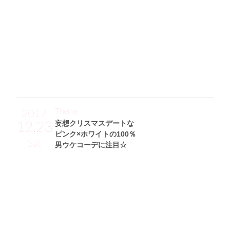
ワンピース(snidel)を合せて、ガーリーな感じにしてみまし
た。辛口な着こなしよりも、甘めなテイストの方が好きなの
で、足元もパンプス(RANDA)×フリルソックスで女の子らし
く♡ ゆるく巻いてもらった耳かけヘアはツヤが出るよう
に、LUVCAを毛先に揉み込むような感じでつけてセットして
もらったんです。」
Theme
2017
12.23
妄想クリスマスデートな
ピンク×ホワイトの100％
Sat
男ウケコーデに注目☆
山岸奈津美サン (162cm)
タレント・23歳