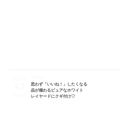
「ブームな肩開きトップス(ROJITA)は肩部分にリボンが付い
ているところと、赤の色味がお気に入り♡ ボトムはウエス
ト部分に入った花柄刺しゅうがポイントのデニムミニ(jóueti
e)を合わせました！ 実はサンダル(MOUSSY)も花柄の刺し
ゅうが入っていて可愛いんです。そして、バッグは使いやす
いリュック(Jewelna Rose)に。あと、ブレスは私がプロデュ
ースしているアパレルブランド” N.frais”のものなのでぜひチ
ェックしてみてください♪」
Theme
2017
4.5
思わず「いいね！」したくなる
品が備わるピュアなホワイト
Wed
レイヤードにクギ付け♡
山岸奈津美サン (162cm)
タレント・22歳