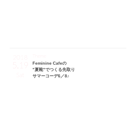
てみました☆ 高すぎず低すぎずのちょうどいい高さのヒー
ルで、歩きやすくて快適なんです。あとは超シンプルにし
て、ビジューのきらきらが可愛い4℃のゴールドネックレス
だけを付けてみました♪」
Theme
2018
5.19
Feminine Cafeの
"夏靴"でつくる先取り
Sat
サマーコーデ6／8♪
山岸奈津美サン (162cm)
タレント・23歳