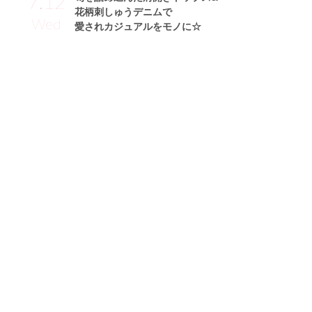
7.12
花柄刺しゅうデニムで
Wed
愛されカジュアルをモノに☆
山岸奈津美サン (162cm)
タレント・22歳