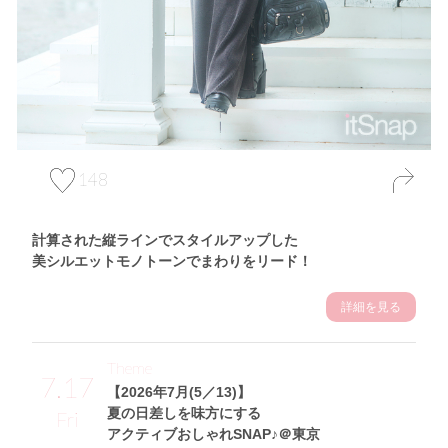
148
計算された縦ラインでスタイルアップした
美シルエットモノトーンでまわりをリード！
詳細を見る
Theme
7.17
【2026年7月(5／13)】
夏の日差しを味方にする
Fri
アクティブおしゃれSNAP♪＠東京