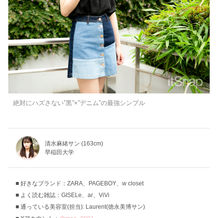
絶対にハズさない”黒”×”デニム”の最強シンプル
清水麻緒サン (163cm)
早稲田大学
好きなブランド：ZARA、PAGEBOY、w closet
よく読む雑誌：GISELe、ar、ViVi
通っている美容室(担当): Laurent(徳永美博サン)