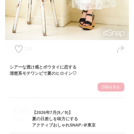
149
シアーな透け感とボウタイに恋する
清楚系モテワンピで夏のヒロイン♡
詳細を見る
Theme
7.31
【2026年7月(9／9)】
夏の日差しを味方にする
Fri
アクティブおしゃれSNAP♪＠東京