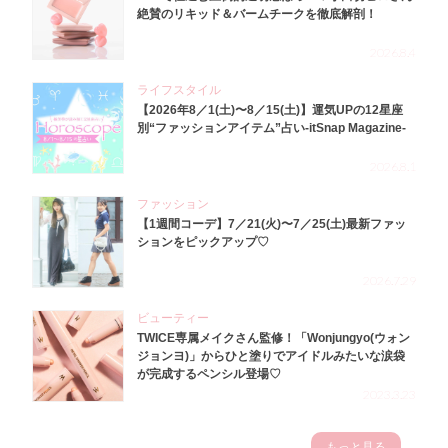
絶賛のリキッド＆バームチークを徹底解剖！
2026.8.4
ライフスタイル
【2026年8／1(土)〜8／15(土)】運気UPの12星座
別“ファッションアイテム”占い-itSnap Magazine-
2026.8.1
ファッション
【1週間コーデ】7／21(火)〜7／25(土)最新ファッ
ションをピックアップ♡
2026.7.29
ビューティー
TWICE専属メイクさん監修！「Wonjungyo(ウォン
ジョンヨ)」からひと塗りでアイドルみたいな涙袋
が完成するペンシル登場♡
2023.3.23
もっと見る