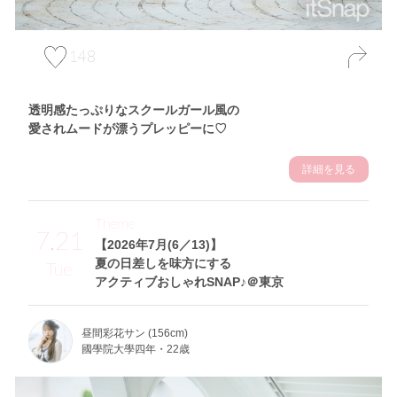
148
透明感たっぷりなスクールガール風の
愛されムードが漂うプレッピーに♡
詳細を見る
Theme
7.21
【2026年7月(6／13)】
夏の日差しを味方にする
Tue
アクティブおしゃれSNAP♪＠東京
昼間彩花サン (156cm)
國學院大學四年・22歳