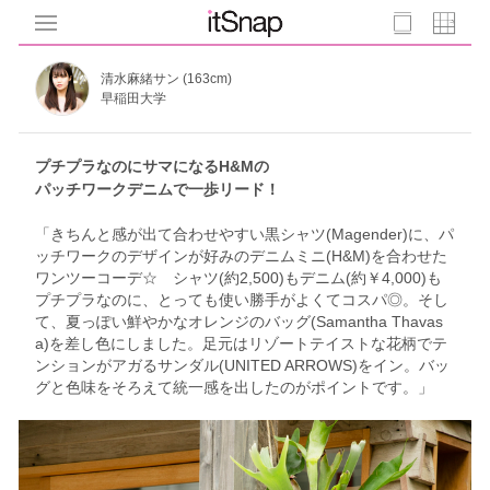
清水麻緒サン (163cm)
早稲田大学
プチプラなのにサマになるH&Mの
パッチワークデニムで一歩リード！
「きちんと感が出て合わせやすい黒シャツ(Magender)に、パ
ッチワークのデザインが好みのデニムミニ(H&M)を合わせた
ワンツーコーデ☆ シャツ(約2,500)もデニム(約￥4,000)も
プチプラなのに、とっても使い勝手がよくてコスパ◎。そし
て、夏っぽい鮮やかなオレンジのバッグ(Samantha Thavas
a)を差し色にしました。足元はリゾートテイストな花柄でテ
ンションがアガるサンダル(UNITED ARROWS)をイン。バッ
グと色味をそろえて統一感を出したのがポイントです。」