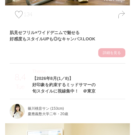
134
肌見せフリル×ワイドデニムで魅せる
好感度もスタイルUPも◎なキャンパスLOOK
詳細を見る
Theme
8.4
【2026年8月(1／8)】
好印象を約束するミッドサマーの
Tue
旬スタイルに視線集中！ ＠東京
篠川桃音サン (153cm)
慶應義塾大学二年・20歳