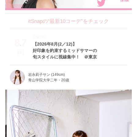
itSnapの“最新10コーデ”をチェック
Theme
8.7
【2026年8月(2／12)】
好印象を約束するミッドサマーの
Fri
旬スタイルに視線集中！ ＠東京
岩永莉子サン (149cm)
青山学院大学二年・20歳