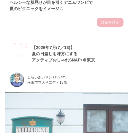
ヘルシーな肌見せが目を引くデニムワンピで
夏のピクニックをイメージ♡
詳細を見る
Theme
7.24
【2026年7月(7／13)】
夏の日差しを味方にする
Fri
アクティブおしゃれSNAP♪＠東京
しらいあいサン (159cm)
横浜市立大学二年・19歳