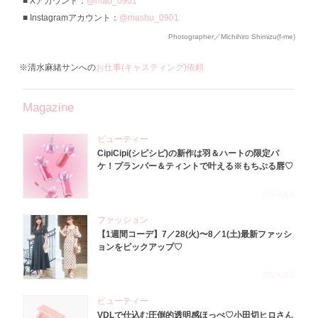
Xアカウント：
@mao_0901
Instagramアカウント：
@mashu_0901
Photographer／Michihiro Shimizu(f-me)
※清水麻緒サンへの
お仕事(キャスティング)依頼
Magazine
ビューティー
CipiCipi(シピシピ)の新作は羽＆ハートの限定パ
ケ！プランパー＆ティントで叶える※もちぷる唇♡
2026.8.6
ファッション
【1週間コーデ】7／28(火)〜8／1(土)最新ファッシ
ョンをピックアップ♡
2026.8.5
ビューティー
VDLで仕込む圧倒的透明感ほっぺ♡小田切ヒロさん