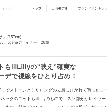
ディア☆
トップ
出演モデル
ブランドランキン
 (157cm)
J、Jgeneデザイナー・26歳
lilLillyの”映え”確実な
ーデで視線をひとり占め！
でストーンとしたロングの丈感にひかれて買ったコートは、l
ックのニットもlilLillyのもので、スソ部分がレイヤ