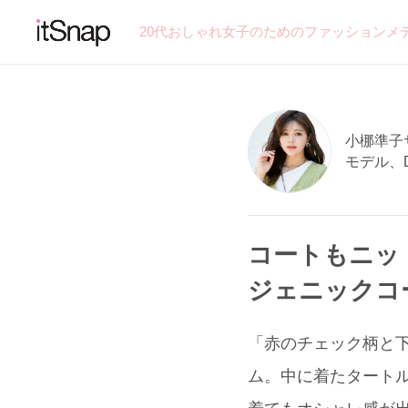
20代おしゃれ女子のためのファッションメ
小梛準子サン
モデル、D
コートもニットも
ジェニックコ
「赤のチェック柄と下ま
ム。中に着たタートルネ