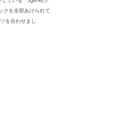
ている『Jgene(ジ
ックを全部あけられて
ーツを合わせまし