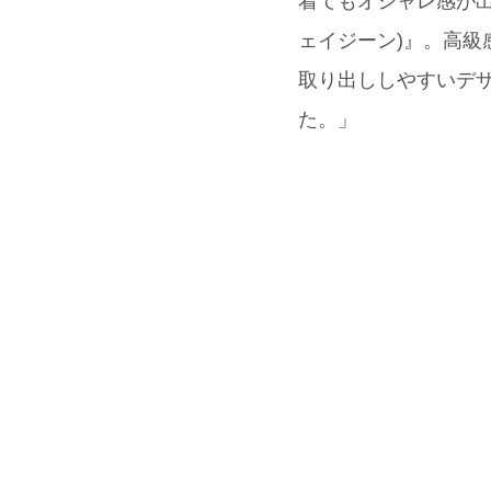
着てもオシャレ感が出
ェイジーン)』。高
取り出ししやすいデザ
た。」