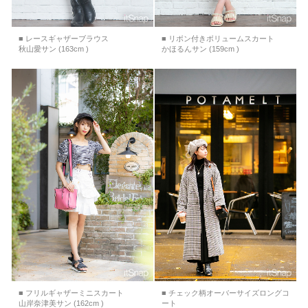
■ レースギャザーブラウス
■ リボン付きボリュームスカート
秋山愛サン (163cm )
かほるんサン (159cm )
■ フリルギャザーミニスカート
■ チェック柄オーバーサイズロングコ
山岸奈津美サン (162cm )
ート