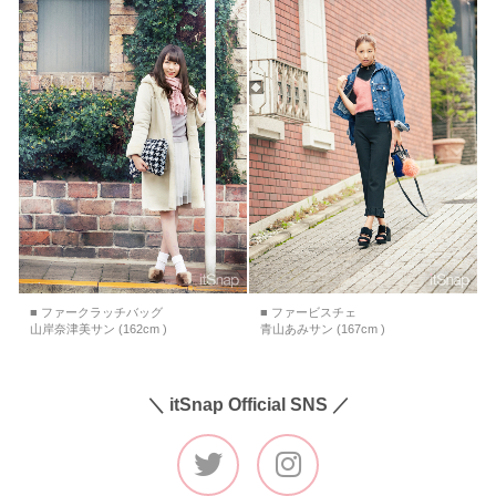
■ ファークラッチバッグ
■ ファービスチェ
山岸奈津美サン (162cm )
青山あみサン (167cm )
＼ itSnap Official SNS ／