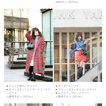
marinサン (157cm )
■ チェック柄ロングコート
■ ボーダートップス
■ タートルネックレイヤードニットワ
■ フロントボタンナイロンスカート
ンピース
■ レースアップロングブーツ
小梛準子サン (157cm )
小梛準子サン (157cm )