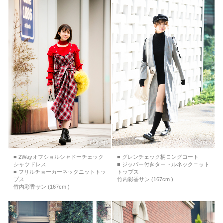
■ 2Wayオフショルシャドーチェック
■ グレンチェック柄ロングコート
シャツドレス
■ ジッパー付きタートルネックニット
■ フリルチョーカーネックニットトッ
トップス
プス
竹内彩香サン (167cm )
竹内彩香サン (167cm )