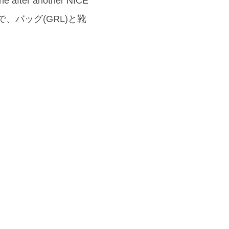
 another NICE
、バッグ(GRL)と靴