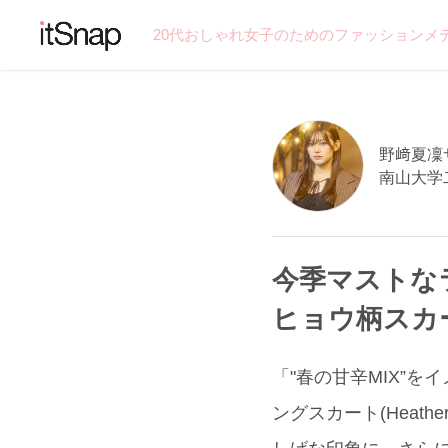
20代おしゃれ女子のためのファッションメ
野﨑夏凜サン
南山大学
今季マストな
ヒョウ柄スカ
「"春の甘辛MIX”
ングスカート(Hea