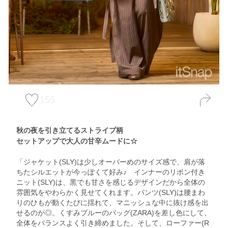
155
秋の夜を引き立てるストライプ柄
セットアップで大人の甘辛ムードに☆
「ジャケット(SLY)は少しオーバーめのサイズ感で、肩が落
ちたシルエットが今っぽくて好み♪ インナーのリボン付き
ニット(SLY)は、黒でも甘さを感じるデザインだから全体の
雰囲気をやわらかく見せてくれます。パンツ(SLY)は腰まわ
りのひもが動くたびに揺れて、マニッシュな中に抜け感を出
せるのが◎。くすみブルーのバッグ(ZARA)を差し色にして、
全体をバランスよく引き締めました。そして、ローファー(R