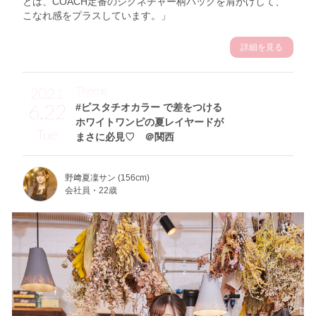
とは、COACH定番のシグネチャー柄バッグを肩がけして、
こなれ感をプラスしています。」
詳細を見る
Theme
2021
6.22
#ピスタチオカラー で差をつける
ホワイトワンピの夏レイヤードが
Tue
まさに必見♡ ＠関西
野﨑夏凜サン (156cm)
会社員・22歳