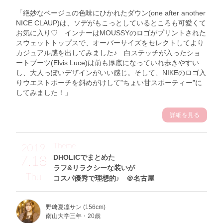
「絶妙なベージュの色味にひかれたダウン(one after another
NICE CLAUP)は、ソデがもこっとしているところも可愛くて
お気に入り♡ インナーはMOUSSYのロゴがプリントされた
スウェットトップスで、オーバーサイズをセレクトしてより
カジュアル感を出してみました♪ 白ステッチが入ったショ
ートブーツ(Elvis Luce)は前も厚底になっていれ歩きやすい
し、大人っぽいデザインがいい感じ。そして、NIKEのロゴ入
りウエストポーチを斜めがけして”ちょい甘スポーティー”に
してみました！」
詳細を見る
Theme
2019
7.18
DHOLICでまとめた
ラフ&リラクシーな装いが
Thu
コスパ優秀で理想的♪ ＠名古屋
野﨑夏凜サン (156cm)
南山大学三年・20歳