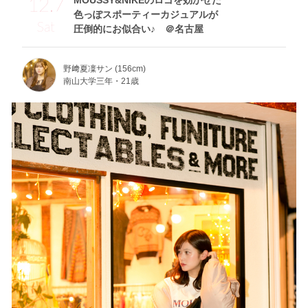
12.7
MOUSSY&NIKEのロゴを効かせた
色っぽスポーティーカジュアルが
Sat
圧倒的にお似合い♪ ＠名古屋
野﨑夏凜サン (156cm)
南山大学三年・21歳