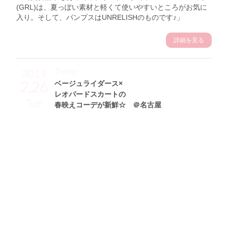
(GRL)は、夏っぽい素材と軽くて使いやすいところがお気に
入り。そして、パンプスはUNRELISHのものです♪」
詳細を見る
Theme
2019
2.26
ベージュライダース×
レオパードスカートの
Tue
春映えコーデが新鮮☆ ＠名古屋
野﨑夏凜サン (156cm)
南山大学二年・20歳