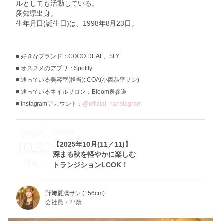
ルとしても活動している。
愛知県出身。
生年月日(誕生日)は、1998年8月23日。
好きなブランド：COCO DEAL、SLY
オススメのアプリ：Spotify
通っている美容室(担当): COA(小西恭平サン)
通っているネイルサロン：Bloom表参道
Instagramアカウント：
@official_hanstagram
Theme
2025
10.30
【2025年10月(11／11)】
深まる秋を軽やかに楽しむ
Thu
トランジションLOOK！
野﨑夏凜サン (156cm)
会社員・27歳