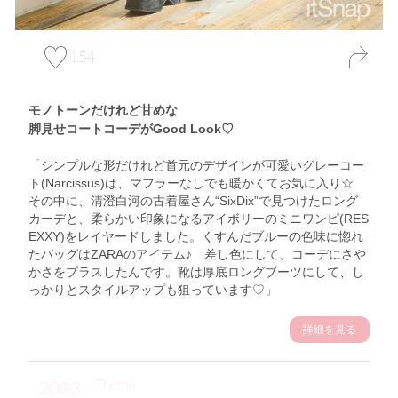
154
モノトーンだけれど甘めな
脚見せコートコーデがGood Look♡
「シンプルな形だけれど首元のデザインが可愛いグレーコー
ト(Narcissus)は、マフラーなしでも暖かくてお気に入り☆
その中に、清澄白河の古着屋さん“SixDix”で見つけたロング
カーデと、柔らかい印象になるアイボリーのミニワンピ(RES
EXXY)をレイヤードしました。くすんだブルーの色味に惚れ
たバッグはZARAのアイテム♪ 差し色にして、コーデにさや
かさをプラスしたんです。靴は厚底ロングブーツにして、し
っかりとスタイルアップも狙っています♡」
詳細を見る
Theme
2023