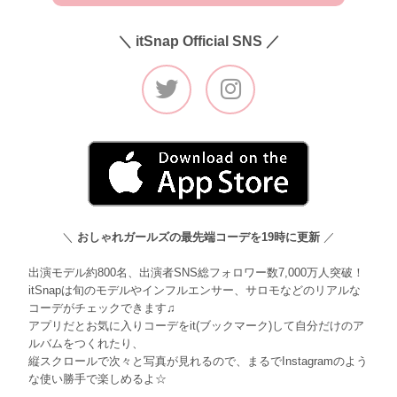
＼ itSnap Official SNS ／
＼
おしゃれガールズの最先端コーデを19時に更新
／
出演モデル約800名、出演者SNS総フォロワー数7,000万人突破！
itSnapは旬のモデルやインフルエンサー、サロモなどのリアルな
コーデがチェックできます♫
アプリだとお気に入りコーデをit(ブックマーク)して自分だけのア
ルバムをつくれたり、
縦スクロールで次々と写真が見れるので、まるでInstagramのよう
な使い勝手で楽しめるよ☆