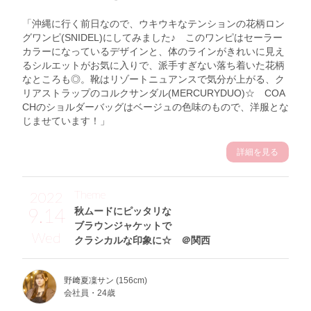
「沖縄に行く前日なので、ウキウキなテンションの花柄ロン
グワンピ(SNIDEL)にしてみました♪ このワンピはセーラー
カラーになっているデザインと、体のラインがきれいに見え
るシルエットがお気に入りで、派手すぎない落ち着いた花柄
なところも◎。靴はリゾートニュアンスで気分が上がる、ク
リアストラップのコルクサンダル(MERCURYDUO)☆ COA
CHのショルダーバッグはベージュの色味のもので、洋服とな
じませています！」
詳細を見る
Theme
2022
9.14
秋ムードにピッタリな
ブラウンジャケットで
Wed
クラシカルな印象に☆ ＠関西
野﨑夏凜サン (156cm)
会社員・24歳