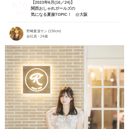
6.16
【2023年6月(16／24)】
関西おしゃれガールズの
Fri
気になる夏服TOPIC！ @大阪
野﨑夏凜サン (156cm)
会社員・24歳