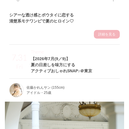
シアーな透け感とボウタイに恋する
清楚系モテワンピで夏のヒロイン♡
詳細を見る
Theme
7.31
【2026年7月(9／9)】
夏の日差しを味方にする
Fri
アクティブおしゃれSNAP♪＠東京
佐藤かれんサン (155cm)
アイドル・25歳