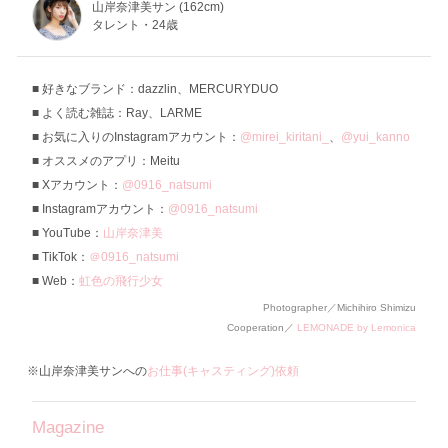
山岸奈津美サン (162cm)
タレント・24歳
好きなブランド：dazzlin、MERCURYDUO
よく読む雑誌：Ray、LARME
お気に入りのInstagramアカウント：
@mirei_kiritani_
、
@yui_kanno
オススメのアプリ：Meitu
Xアカウント：
@0916_natsumi
Instagramアカウント：
@0916_natsumi
YouTube：
山岸奈津美
TikTok：
＠0916_natsumi
Web：
虹色の飛行少女
Photographer／Michihiro Shimizu
Cooperation／
LEMONADE by Lemonica
※山岸奈津美サンへの
お仕事(キャスティング)依頼
Magazine