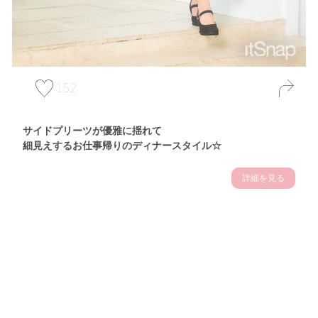
152
サイドプリーツが優雅に揺れて
細見えするお仕事帰りのディナースタイル☆
詳細を見る
Theme
7.14
"【2026年7月(4／13)】
夏の日差しを味方にする
Tue
アクティブおしゃれSNAP♪＠東京"
保坂玲奈サン (157cm)