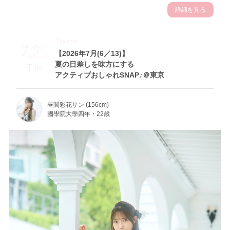
詳細を見る
Theme
7.21
【2026年7月(6／13)】
夏の日差しを味方にする
Tue
アクティブおしゃれSNAP♪＠東京
昼間彩花サン (156cm)
國學院大學四年・22歳