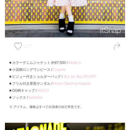
127
カラーデニムジャケット 約¥7,500 /
titty&Co.
小花柄ロングワンピース /
Crayme
ビジュー付きショルダーバッグ /
JILL by JILLSTUART
フリル付き厚底サンダル /
Honey Salon by foppish
GG柄キャップ /
GUCCI
ソックス /
tutuanna
アイテム、価格はすべて出演者の自己申告です。