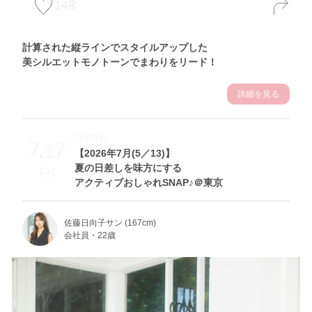
148
計算された縦ラインでスタイルアップした
美シルエットモノトーンでまわりをリード！
詳細を見る
Theme
7.17
【2026年7月(5／13)】
夏の日差しを味方にする
Fri
アクティブおしゃれSNAP♪＠東京
佐藤日向子サン (167cm)
会社員・22歳