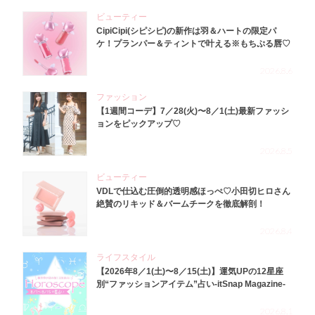
ビューティー
CipiCipi(シピシピ)の新作は羽＆ハートの限定パ
ケ！プランパー＆ティントで叶える※もちぷる唇♡
2026.8.6
ファッション
【1週間コーデ】7／28(火)〜8／1(土)最新ファッシ
ョンをピックアップ♡
2026.8.5
ビューティー
VDLで仕込む圧倒的透明感ほっぺ♡小田切ヒロさん
絶賛のリキッド＆バームチークを徹底解剖！
2026.8.4
ライフスタイル
【2026年8／1(土)〜8／15(土)】運気UPの12星座
別“ファッションアイテム”占い-itSnap Magazine-
2026.8.1