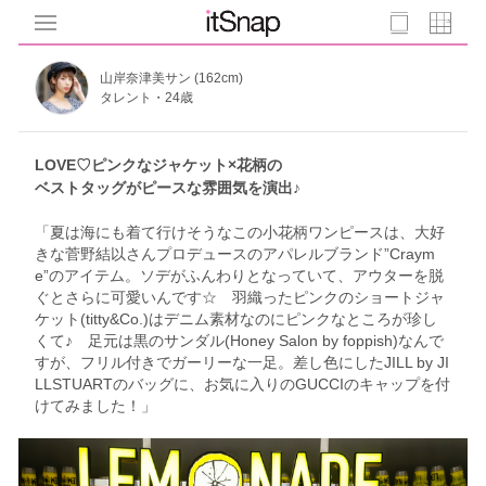
山岸奈津美サン (162cm)
タレント・24歳
LOVE♡ピンクなジャケット×花柄の
ベストタッグがピースな雰囲気を演出♪
「夏は海にも着て行けそうなこの小花柄ワンピースは、大好
きな菅野結以さんプロデュースのアパレルブランド”Craym
e”のアイテム。ソデがふんわりとなっていて、アウターを脱
ぐとさらに可愛いんです☆ 羽織ったピンクのショートジャ
ケット(titty&Co.)はデニム素材なのにピンクなところが珍し
くて♪ 足元は黒のサンダル(Honey Salon by foppish)なんで
すが、フリル付きでガーリーな一足。差し色にしたJILL by JI
LLSTUARTのバッグに、お気に入りのGUCCIのキャップを付
けてみました！」