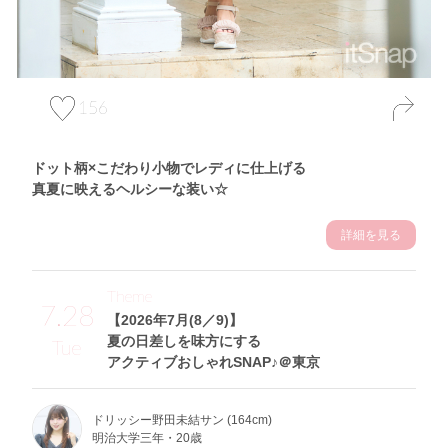
156
ドット柄×こだわり小物でレディに仕上げる
真夏に映えるヘルシーな装い☆
詳細を見る
Theme
7.28
【2026年7月(8／9)】
夏の日差しを味方にする
Tue
アクティブおしゃれSNAP♪＠東京
ドリッシー野田未結サン (164cm)
明治大学三年・20歳