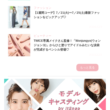
ファッション
【1週間コーデ】7／21(火)〜7／25(土)最新ファッ
ションをピックアップ♡
2026.7.29
ビューティー
TWICE専属メイクさん監修！「Wonjungyo(ウォン
ジョンヨ)」からひと塗りでアイドルみたいな涙袋
が完成するペンシル登場♡
2023.3.23
もっと見る