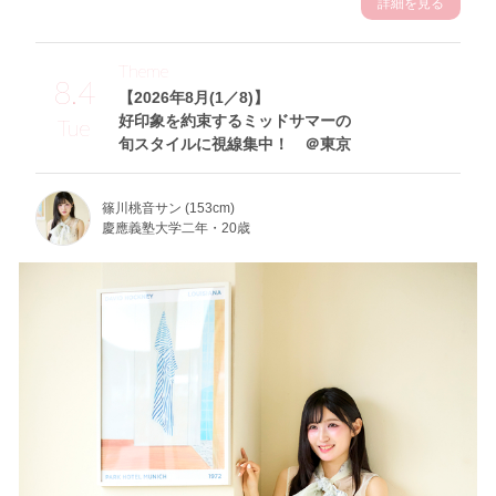
詳細を見る
Theme
8.4
【2026年8月(1／8)】
好印象を約束するミッドサマーの
Tue
旬スタイルに視線集中！ ＠東京
篠川桃音サン (153cm)
慶應義塾大学二年・20歳