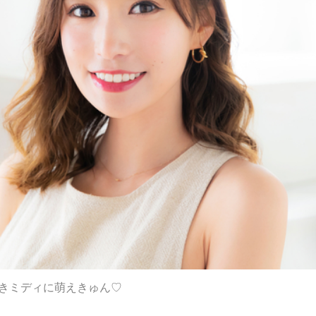
巻きミディに萌えきゅん♡