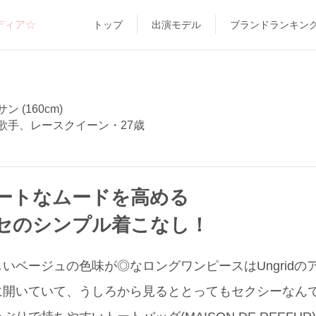
ディア☆
トップ
出演モデル
ブランドランキン
 (160cm)
歌手、レースクイーン・27歳
ートなムードを高める
セのシンプル着こなし！
いベージュの色味が◎なロングワンピースはUngridの
に開いていて、うしろから見るととってもセクシーなん