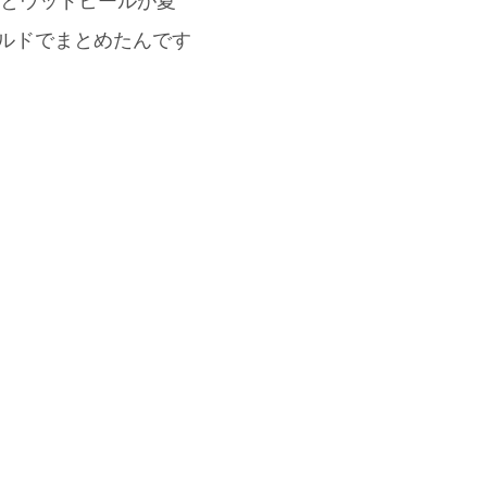
R)とウッドヒールが夏
ールドでまとめたんです
」