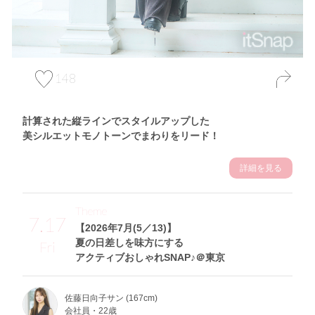
148
計算された縦ラインでスタイルアップした
美シルエットモノトーンでまわりをリード！
詳細を見る
Theme
7.17
【2026年7月(5／13)】
夏の日差しを味方にする
Fri
アクティブおしゃれSNAP♪＠東京
佐藤日向子サン (167cm)
会社員・22歳