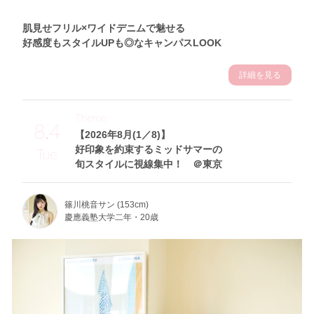
肌見せフリル×ワイドデニムで魅せる
好感度もスタイルUPも◎なキャンパスLOOK
詳細を見る
Theme
8.4
【2026年8月(1／8)】
好印象を約束するミッドサマーの
Tue
旬スタイルに視線集中！ ＠東京
篠川桃音サン (153cm)
慶應義塾大学二年・20歳