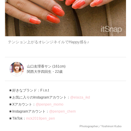
テンション上がるオレンジネイルでHappy感を♪
山口友理香サン (161cm)
関西大学四回生・22歳
好きなブランド：F i.n.t
お気に入りのInstagramアカウント：
@elaiza_ikd
Xアカウント：
@penpen_momo
Instagramアカウント：
@penpen_chem
TikTok：
mck2019pen_pen
Photographer／Yoshinori Kubo