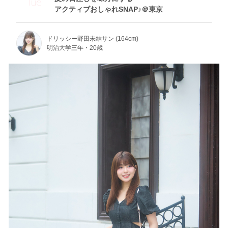
Tue
アクティブおしゃれSNAP♪＠東京
ドリッシー野田未結サン (164cm)
明治大学三年・20歳