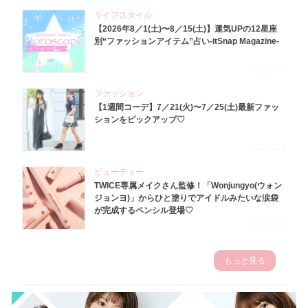
ライフスタイル
【2026年8／1(土)〜8／15(土)】運気UPの12星座
別“ファッションアイテム”占い-itSnap Magazine-
2026.8.1
ファッション
【1週間コーデ】7／21(火)〜7／25(土)最新ファッ
ションをピックアップ♡
2026.7.29
ビューティー
TWICE専属メイクさん監修！「Wonjungyo(ウォン
ジョンヨ)」からひと塗りでアイドルみたいな涙袋
が完成するペンシル登場♡
2023.3.23
もっと見る