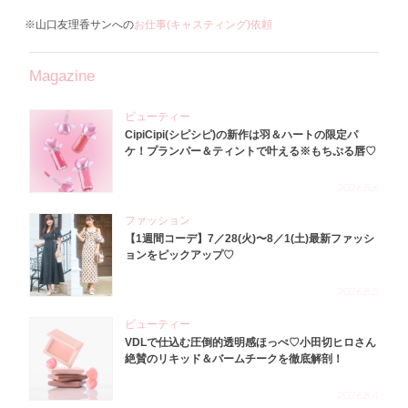
※山口友理香サンへの
お仕事(キャスティング)依頼
Magazine
ビューティー
CipiCipi(シピシピ)の新作は羽＆ハートの限定パ
ケ！プランパー＆ティントで叶える※もちぷる唇♡
2026.8.6
ファッション
【1週間コーデ】7／28(火)〜8／1(土)最新ファッシ
ョンをピックアップ♡
2026.8.5
ビューティー
VDLで仕込む圧倒的透明感ほっぺ♡小田切ヒロさん
絶賛のリキッド＆バームチークを徹底解剖！
2026.8.4