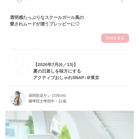
透明感たっぷりなスクールガール風の
愛されムードが漂うプレッピーに♡
詳細を見る
Theme
7.21
【2026年7月(6／13)】
夏の日差しを味方にする
Tue
アクティブおしゃれSNAP♪＠東京
昼間彩花サン (156cm)
國學院大學四年・22歳