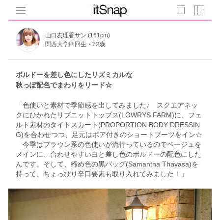
山口友理香サン (161cm)
関西大学四回生・22歳
ボルドーを差し色にしたリズミカルな
秋っぽ配色でまわりをリード☆
「色使いと素材で季節感を出してみました♪ スクエアネッ
クにひかれたリブニットトップス(LOWRYS FARM)に、フェ
ルト素材のタイトスカート(PROPORTION BODY DRESSIN
G)を合わせつつ、足元はボア付きのショートブーツをイン☆
今季はブラウン系の色使いが流行っているのでベージュを
メインに、合わせやすい白と差し色のボルドーの配色にした
んです。そして、締め色の黒バッグ(Samantha Thavasa)を
持って、ちょっぴり辛口要素も取り入れてみました！」