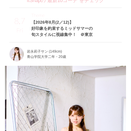
itSnapの“最新10コーデ”をチェック
Theme
8.7
【2026年8月(2／12)】
好印象を約束するミッドサマーの
Fri
旬スタイルに視線集中！ ＠東京
岩永莉子サン (149cm)
青山学院大学二年・20歳