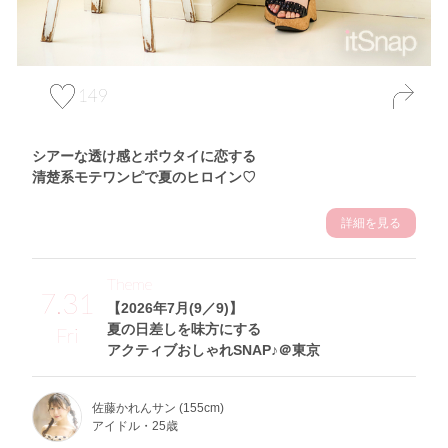
149
シアーな透け感とボウタイに恋する
清楚系モテワンピで夏のヒロイン♡
詳細を見る
Theme
7.31
【2026年7月(9／9)】
夏の日差しを味方にする
Fri
アクティブおしゃれSNAP♪＠東京
佐藤かれんサン (155cm)
アイドル・25歳