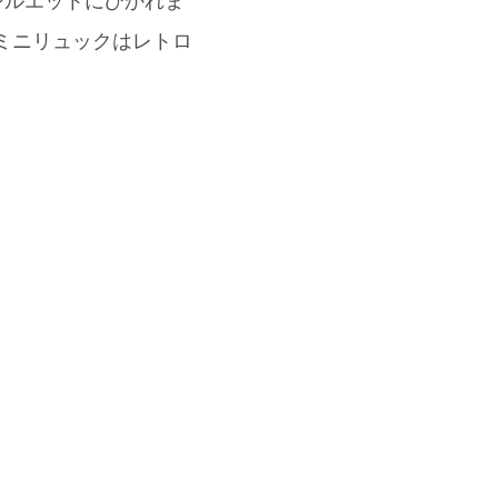
たシルエットにひかれま
、ミニリュックはレトロ