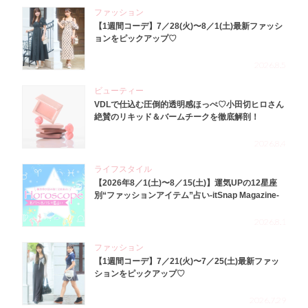
ファッション
【1週間コーデ】7／28(火)〜8／1(土)最新ファッシ
ョンをピックアップ♡
2026.8.5
ビューティー
VDLで仕込む圧倒的透明感ほっぺ♡小田切ヒロさん
絶賛のリキッド＆バームチークを徹底解剖！
2026.8.4
ライフスタイル
【2026年8／1(土)〜8／15(土)】運気UPの12星座
別“ファッションアイテム”占い-itSnap Magazine-
2026.8.1
ファッション
【1週間コーデ】7／21(火)〜7／25(土)最新ファッ
ションをピックアップ♡
2026.7.29