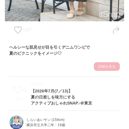
149
ヘルシーな肌見せが目を引くデニムワンピで
夏のピクニックをイメージ♡
詳細を見る
Theme
7.24
【2026年7月(7／13)】
夏の日差しを味方にする
Fri
アクティブおしゃれSNAP♪＠東京
しらいあいサン (159cm)
横浜市立大学二年・19歳