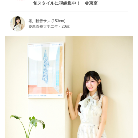
旬スタイルに視線集中！ ＠東京
篠川桃音サン (153cm)
慶應義塾大学二年・20歳