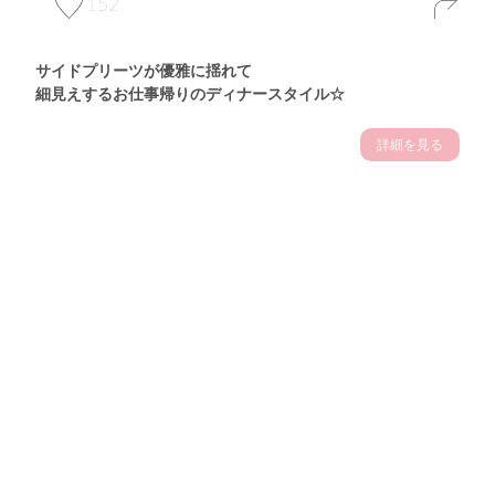
152
サイドプリーツが優雅に揺れて
細見えするお仕事帰りのディナースタイル☆
詳細を見る
Theme
7.14
"【2026年7月(4／13)】
夏の日差しを味方にする
Tue
アクティブおしゃれSNAP♪＠東京"
保坂玲奈サン (157cm)
モデル、フィットネストレーナー・31歳