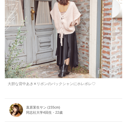
大胆な背中あき✕リボンのバックシャンにホレボレ♡
直原茉生サン (155cm)
同志社大学4回生・22歳