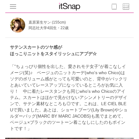
直原茉生サン (155cm)
同志社大学4回生・22歳
サテンスカートのツヤ感が
ほっこりニットをスタイリッシュにアプデ☆
「”ちょっぴり個性を出した、愛されモテ女子”が着こなしイ
メージ(笑)♪ ベージュのニットカーデ(who's who Chico)は
ソデのボリューム感がとっても可愛いのと、背中がパックリ
とあいていてレースアップになっているところがお気に入
り！ 中に着たレースタンクも同じwho's who Chicoのアイ
テム。スカートはほかで見かけないアシンメトリーのデザイ
ンで、サテン素材なところも◎です。これは、LE CIEL BLE
Uで買いました。あとは、ショートブーツ(Lily Brown)やショ
ルダーバッグ(MARC BY MARC JACOBS)も黒でまとめて、
ベージュ×ブラックのツートーン着こなしにしたのもポイン
トです！」