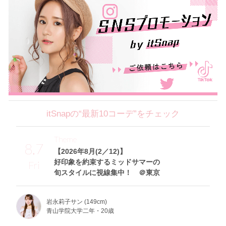
itSnapの“最新10コーデ”をチェック
Theme
8.7
【2026年8月(2／12)】
好印象を約束するミッドサマーの
Fri
旬スタイルに視線集中！ ＠東京
岩永莉子サン (149cm)
青山学院大学二年・20歳