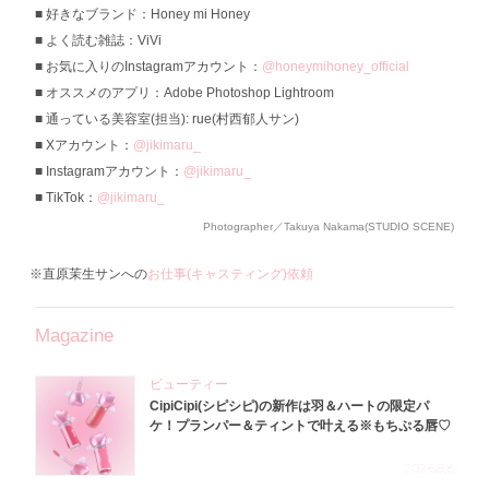
好きなブランド：Honey mi Honey
よく読む雑誌：ViVi
お気に入りのInstagramアカウント：
@honeymihoney_official
オススメのアプリ：Adobe Photoshop Lightroom
通っている美容室(担当): rue(村西郁人サン)
Xアカウント：
@jikimaru_
Instagramアカウント：
@jikimaru_
TikTok：
@jikimaru_
Photographer／Takuya Nakama(STUDIO SCENE)
※直原茉生サンへの
お仕事(キャスティング)依頼
Magazine
ビューティー
CipiCipi(シピシピ)の新作は羽＆ハートの限定パ
ケ！プランパー＆ティントで叶える※もちぷる唇♡
2026.8.6