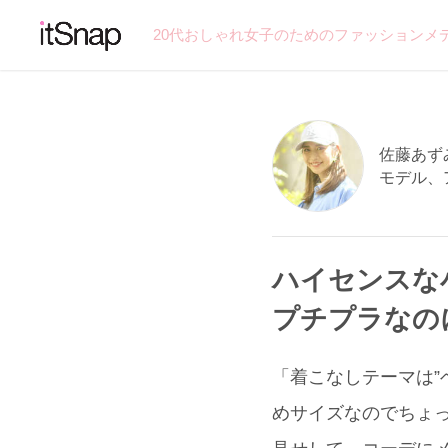
20代おしゃれ女子のためのファッションメ
佐藤あずみ
モデル、
ハイセンスな
プチプラなの
「着こなしテーマは”
めサイズなのでちょ