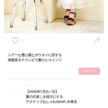
149
シアーな透け感とボウタイに恋する
清楚系モテワンピで夏のヒロイン♡
詳細を見る
Theme
7.31
【2026年7月(9／9)】
夏の日差しを味方にする
Fri
アクティブおしゃれSNAP♪＠東京