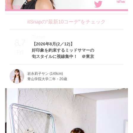
itSnapの“最新10コーデ”をチェック
Theme
8.7
【2026年8月(2／12)】
好印象を約束するミッドサマーの
Fri
旬スタイルに視線集中！ ＠東京
岩永莉子サン (149cm)
青山学院大学二年・20歳