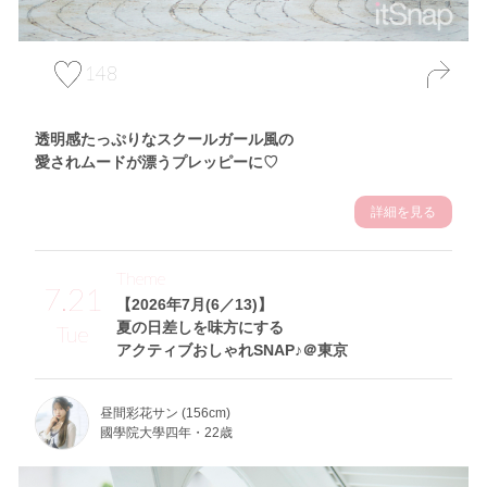
148
透明感たっぷりなスクールガール風の
愛されムードが漂うプレッピーに♡
詳細を見る
Theme
7.21
【2026年7月(6／13)】
夏の日差しを味方にする
Tue
アクティブおしゃれSNAP♪＠東京
昼間彩花サン (156cm)
國學院大學四年・22歳