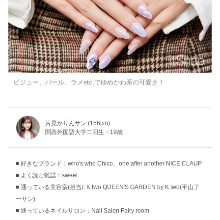
ビジュー、パール、ラメetc.でゆめかわ系の可愛さ！
片見かりんサン (156cm)
関西外国語大学二回生・19歳
好きなブランド：who's who Chico、one after another NICE CLAUP
よく読む雑誌：sweet
通っている美容室(担当): K two QUEEN'S GARDEN by K two(平山了
一サン)
通っているネイルサロン：Nail Salon Fairy room