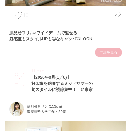
101
肌見せフリル×ワイドデニムで魅せる
好感度もスタイルUPも◎なキャンパスLOOK
詳細を見る
Theme
8.4
【2026年8月(1／8)】
好印象を約束するミッドサマーの
Tue
旬スタイルに視線集中！ ＠東京
篠川桃音サン (153cm)
慶應義塾大学二年・20歳