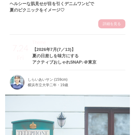
ヘルシーな肌見せが目を引くデニムワンピで
夏のピクニックをイメージ♡
詳細を見る
Theme
7.24
【2026年7月(7／13)】
夏の日差しを味方にする
Fri
アクティブおしゃれSNAP♪＠東京
しらいあいサン (159cm)
横浜市立大学二年・19歳