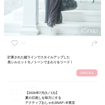
148
計算された縦ラインでスタイルアップした
美シルエットモノトーンでまわりをリード！
詳細を見る
Theme
7.17
【2026年7月(5／13)】
夏の日差しを味方にする
Fri
アクティブおしゃれSNAP♪＠東京