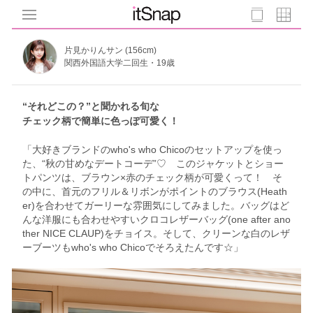
片見かりんサン (156cm)
関西外国語大学二回生・19歳
“それどこの？”と聞かれる旬な
チェック柄で簡単に色っぽ可愛く！
「大好きブランドのwho's who Chicoのセットアップを使っ
た、“秋の甘めなデートコーデ”♡ このジャケットとショー
トパンツは、ブラウン×赤のチェック柄が可愛くって！ そ
の中に、首元のフリル＆リボンがポイントのブラウス(Heath
er)を合わせてガーリーな雰囲気にしてみました。バッグはど
んな洋服にも合わせやすいクロコレザーバッグ(one after ano
ther NICE CLAUP)をチョイス。そして、クリーンな白のレザ
ーブーツもwho's who Chicoでそろえたんです☆」