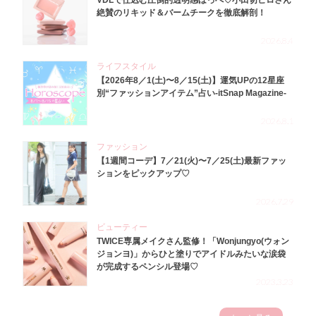
VDLで仕込む圧倒的透明感ほっぺ♡小田切ヒロさん
絶賛のリキッド＆バームチークを徹底解剖！
2026.8.4
ライフスタイル
【2026年8／1(土)〜8／15(土)】運気UPの12星座
別“ファッションアイテム”占い-itSnap Magazine-
2026.8.1
ファッション
【1週間コーデ】7／21(火)〜7／25(土)最新ファッ
ションをピックアップ♡
2026.7.29
ビューティー
TWICE専属メイクさん監修！「Wonjungyo(ウォン
ジョンヨ)」からひと塗りでアイドルみたいな涙袋
が完成するペンシル登場♡
2023.3.23