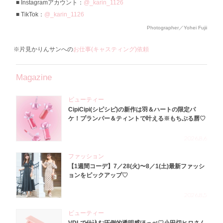
Instagramアカウント：
@_karin_1126
TikTok：
@_karin_1126
Photographer／Yohei Fujii
※片見かりんサンへの
お仕事(キャスティング)依頼
Magazine
ビューティー
CipiCipi(シピシピ)の新作は羽＆ハートの限定パ
ケ！プランパー＆ティントで叶える※もちぷる唇♡
2026.8.6
ファッション
【1週間コーデ】7／28(火)〜8／1(土)最新ファッシ
ョンをピックアップ♡
2026.8.5
ビューティー