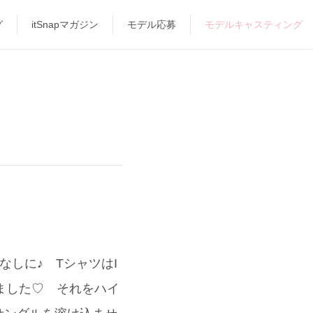
グ
itSnapマガジン
モデル応募
モデルキャスティング
しに♪ TシャツはI
いました♡ それをハイ