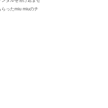
サンダルを溶け込ませ
たmiu miuのチ