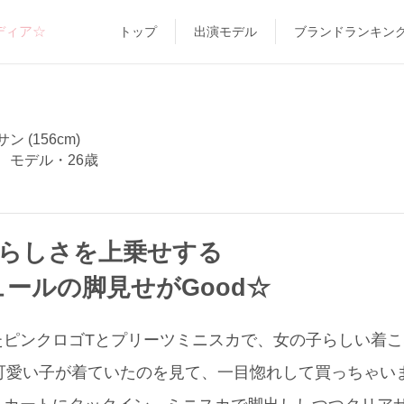
ディア☆
トップ
出演モデル
ブランドランキン
 (156cm)
、モデル・26歳
女らしさを上乗せする
ールの脚見せがGood☆
ピンクロゴTとプリーツミニスカで、女の子らしい着こな
国人の可愛い子が着ていたのを見て、一目惚れして買っちゃ