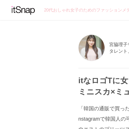
20代おしゃれ女子のためのファッションメ
宮脇理子サン
タレント
itなロゴTに
ミニスカ×ミュ
「韓国の通販で買った
nstagramで韓