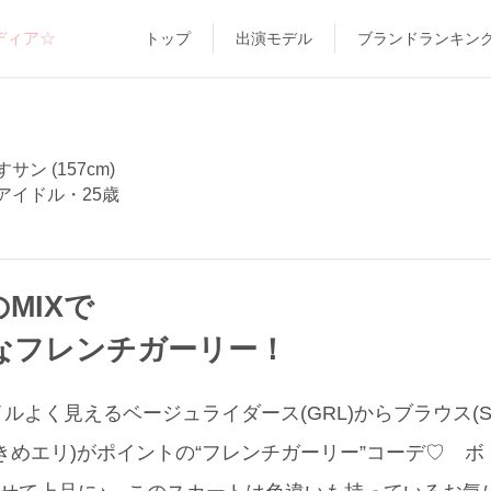
ディア☆
トップ
出演モデル
ブランドランキン
サン (157cm)
アイドル・25歳
のMIXで
 なフレンチガーリー！
よく見えるベージュライダース(GRL)からブラウス(SH
きめエリ)がポイントの“フレンチガーリー”コーデ♡ 