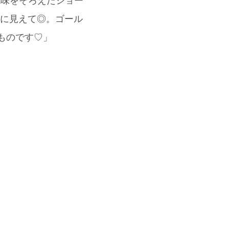
色味をそろえたショー
イに見えて◎。ゴール
らいものです♡」