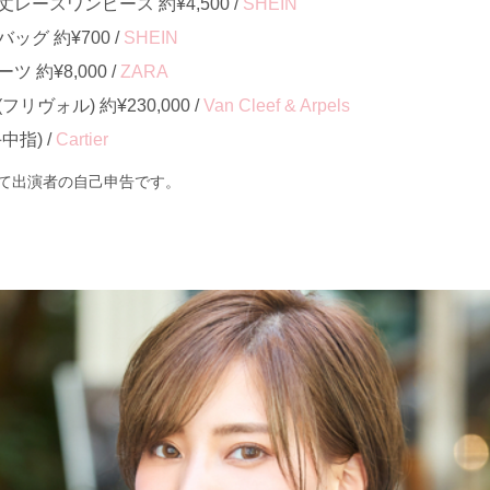
ースワンピース 約¥4,500 /
SHEIN
グ 約¥700 /
SHEIN
約¥8,000 /
ZARA
ヴォル) 約¥230,000 /
Van Cleef & Arpels
指) /
Cartier
て出演者の自己申告です。