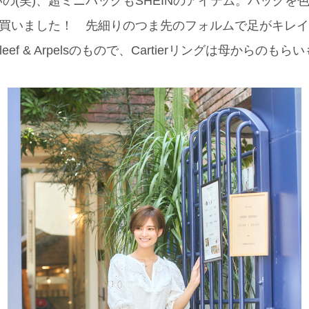
の(笑)、超ミニバッグもSHEINのアイテム。バッグを
で買いました！ 先細りのつま先のフォルムで足がキレ
eef & Arpelsのもので、Cartierリングは母からのも