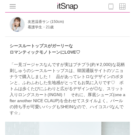
友恵温香サン (150cm)
看護学生・21歳
シースルートップスがガーリーな
ロマンティックモノトーンにLOVE♡
「一見ゴージャスなんですが実はプチプラ(約￥2,000)な花柄
刺しゅうのシースルートップスは、韓国通販サイトのソニョ
ナラで購入しました！ 品があってレトロなデザインのボタ
ンと、ふわふわした生地感がとってもお気に入りです♡ ボ
トムは歩くたびにふわりと広がるデザインが◎な、スリット
入りロングスカート(INGNI)！ それに、厚底シューズ(one a
fter another NICE CLAUP)を合わせてスタイルよく。パール
の持ち手が可愛いバッグもSHEINなので、ハイコスパなんで
す☆」