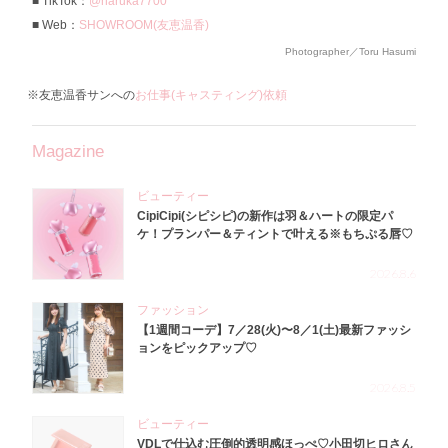
TikTok：
@haruka7700
Web：
SHOWROOM(友恵温香)
Photographer／Toru Hasumi
※友恵温香サンへの
お仕事(キャスティング)依頼
Magazine
ビューティー
CipiCipi(シピシピ)の新作は羽＆ハートの限定パ
ケ！プランパー＆ティントで叶える※もちぷる唇♡
2026.8.6
ファッション
【1週間コーデ】7／28(火)〜8／1(土)最新ファッシ
ョンをピックアップ♡
2026.8.5
ビューティー
VDLで仕込む圧倒的透明感ほっぺ♡小田切ヒロさん