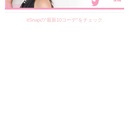
itSnapの“最新10コーデ”をチェック
Theme
8.7
【2026年8月(2／12)】
好印象を約束するミッドサマーの
Fri
旬スタイルに視線集中！ ＠東京
岩永莉子サン (149cm)
青山学院大学二年・20歳