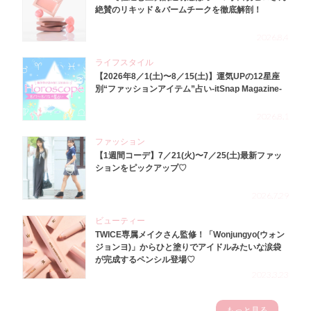
絶賛のリキッド＆バームチークを徹底解剖！
2026.8.4
ライフスタイル
【2026年8／1(土)〜8／15(土)】運気UPの12星座
別“ファッションアイテム”占い-itSnap Magazine-
2026.8.1
ファッション
【1週間コーデ】7／21(火)〜7／25(土)最新ファッ
ションをピックアップ♡
2026.7.29
ビューティー
TWICE専属メイクさん監修！「Wonjungyo(ウォン
ジョンヨ)」からひと塗りでアイドルみたいな涙袋
が完成するペンシル登場♡
2023.3.23
もっと見る