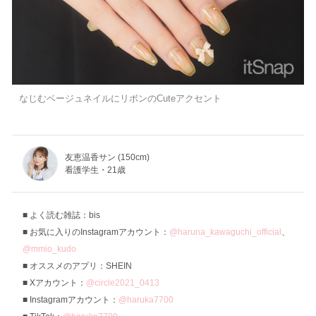
なじむベージュネイルにリボンのCuteアクセント
友恵温香サン (150cm)
看護学生・21歳
よく読む雑誌：bis
お気に入りのInstagramアカウント：
@haruna_kawaguchi_official
、
@mmio_kudo
オススメのアプリ：SHEIN
Xアカウント：
@circle2021_0413
Instagramアカウント：
@haruka7700