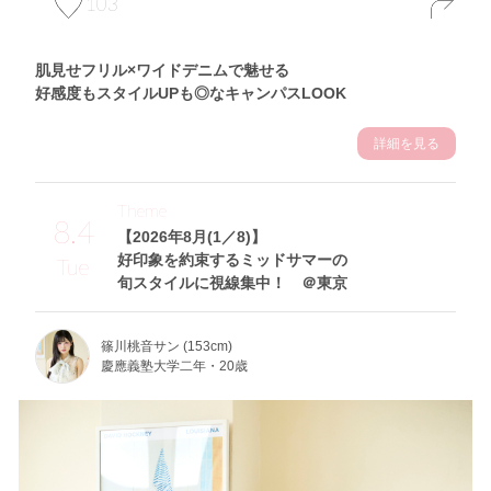
103
肌見せフリル×ワイドデニムで魅せる
好感度もスタイルUPも◎なキャンパスLOOK
詳細を見る
Theme
8.4
【2026年8月(1／8)】
好印象を約束するミッドサマーの
Tue
旬スタイルに視線集中！ ＠東京
篠川桃音サン (153cm)
慶應義塾大学二年・20歳