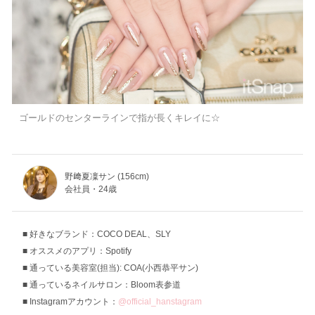
ゴールドのセンターラインで指が長くキレイに☆
野﨑夏凜サン (156cm)
会社員・24歳
好きなブランド：COCO DEAL、SLY
オススメのアプリ：Spotify
通っている美容室(担当): COA(小西恭平サン)
通っているネイルサロン：Bloom表参道
Instagramアカウント：
@official_hanstagram