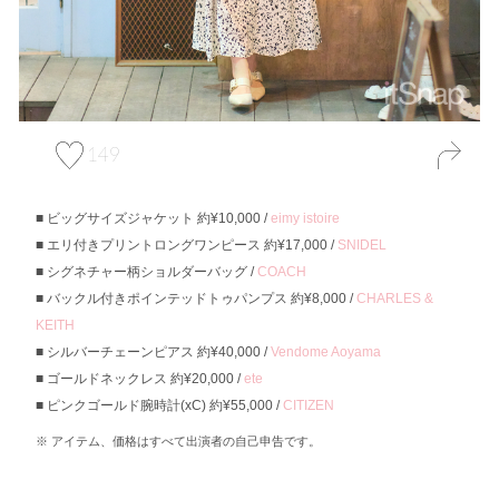
149
ビッグサイズジャケット 約¥10,000 /
eimy istoire
エリ付きプリントロングワンピース 約¥17,000 /
SNIDEL
シグネチャー柄ショルダーバッグ /
COACH
バックル付きポインテッドトゥパンプス 約¥8,000 /
CHARLES &
KEITH
シルバーチェーンピアス 約¥40,000 /
Vendome Aoyama
ゴールドネックレス 約¥20,000 /
ete
ピンクゴールド腕時計(xC) 約¥55,000 /
CITIZEN
アイテム、価格はすべて出演者の自己申告です。