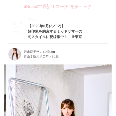
itSnapの“最新10コーデ”をチェック
Theme
8.7
【2026年8月(2／12)】
好印象を約束するミッドサマーの
Fri
旬スタイルに視線集中！ ＠東京
岩永莉子サン (149cm)
青山学院大学二年・20歳