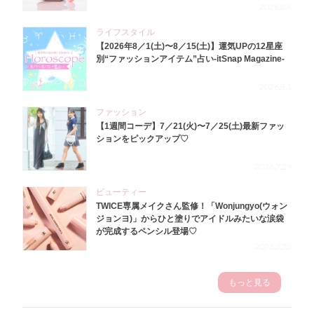
2026.8.4
ライフスタイル
【2026年8／1(土)〜8／15(土)】運気UPの12星座
別“ファッションアイテム”占い-itSnap Magazine-
2026.8.1
ファッション
【1週間コーデ】7／21(火)〜7／25(土)最新ファッ
ションをピックアップ♡
2026.7.29
ビューティー
TWICE専属メイクさん監修！「Wonjungyo(ウォン
ジョンヨ)」からひと塗りでアイドルみたいな涙袋
が完成するペンシル登場♡
2023.3.23
もっと見る