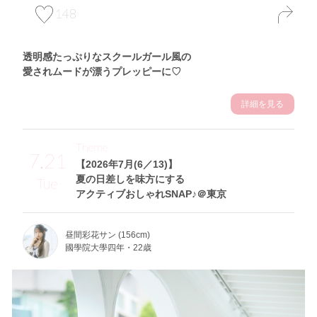
148
透明感たっぷりなスクールガール風の
愛されムードが漂うプレッピーに♡
詳細を見る
Theme
7.21
【2026年7月(6／13)】
夏の日差しを味方にする
Tue
アクティブおしゃれSNAP♪＠東京
昼間彩花サン (156cm)
國學院大學四年・22歳