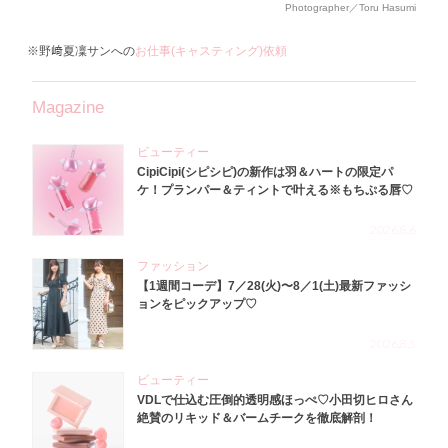
Photographer／Toru Hasumi
※野﨑夏凜サンへの
お仕事(キャスティング)依頼
Magazine
ビューティー
CipiCipi(シピシピ)の新作は羽＆ハートの限定パ
ケ！プランパー＆ティントで叶える※もちぷる唇♡
2026.8.6
ファッション
【1週間コーデ】7／28(火)〜8／1(土)最新ファッシ
ョンをピックアップ♡
2026.8.5
ビューティー
VDLで仕込む圧倒的透明感ほっぺ♡小田切ヒロさん
絶賛のリキッド＆バームチークを徹底解剖！