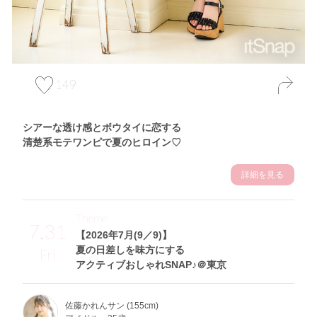
149
シアーな透け感とボウタイに恋する
清楚系モテワンピで夏のヒロイン♡
詳細を見る
Theme
7.31
【2026年7月(9／9)】
夏の日差しを味方にする
Fri
アクティブおしゃれSNAP♪＠東京
佐藤かれんサン (155cm)