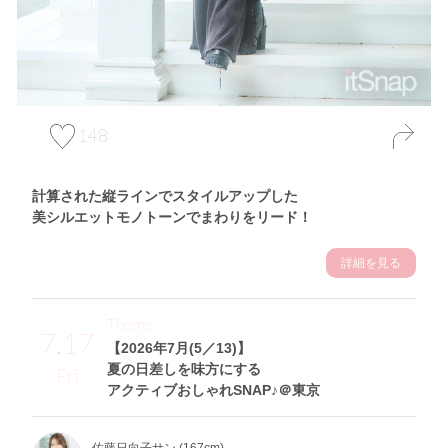
148
計算された縦ラインでスタイルアップした
美シルエットモノトーンでまわりをリード！
詳細を見る
Theme
7.17
【2026年7月(5／13)】
夏の日差しを味方にする
Fri
アクティブおしゃれSNAP♪＠東京