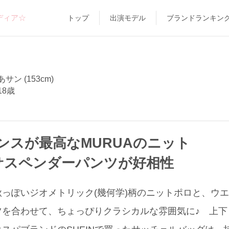
ディア☆
トップ
出演モデル
ブランドランキン
サン (153cm)
18歳
ンスが最高なMURUAのニット
サスペンダーパンツが好相性
っぽいジオメトリック(幾何学)柄のニットポロと、ウ
を合わせて、ちょっぴりクラシカルな雰囲気に♪ 上下と