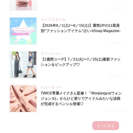
2026.8.4
ライフスタイル
【2026年8／1(土)〜8／15(土)】運気UPの12星座
別“ファッションアイテム”占い-itSnap Magazine-
2026.8.1
ファッション
【1週間コーデ】7／21(火)〜7／25(土)最新ファッ
ションをピックアップ♡
2026.7.29
ビューティー
TWICE専属メイクさん監修！「Wonjungyo(ウォン
ジョンヨ)」からひと塗りでアイドルみたいな涙袋
が完成するペンシル登場♡
2023.3.23
もっと見る