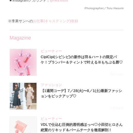
Instagramアカウント：
@rika.kitou
Photographer／Toru Hasumi
※李果サンへの
お仕事(キャスティング)依頼
Magazine
ビューティー
CipiCipi(シピシピ)の新作は羽＆ハートの限定パ
ケ！プランパー＆ティントで叶える※もちぷる唇♡
2026.8.6
ファッション
【1週間コーデ】7／28(火)〜8／1(土)最新ファッシ
ョンをピックアップ♡
2026.8.5
ビューティー
VDLで仕込む圧倒的透明感ほっぺ♡小田切ヒロさん
絶賛のリキッド＆バームチークを徹底解剖！