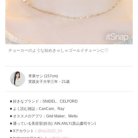
チョーカーのような短めきゃしゃゴールドチェーンに♡
李果サン (157cm)
実践女子大学三年・21歳
好きなブランド：SNIDEL、CELFORD
よく読む雑誌：CanCam、Ray
オススメのアプリ：Grid Maker、Meitu
通っている美容室(担当): AIN.ANLY.(黒山慶司サン)
Xアカウント：
@mjc2022_04