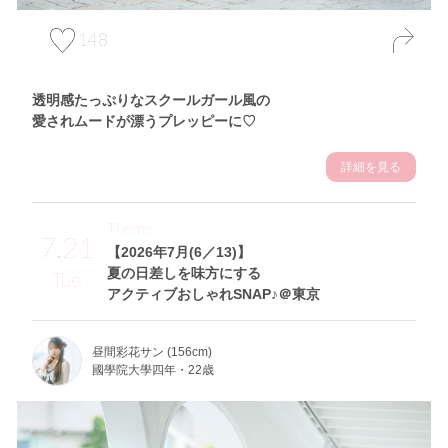
148
透明感たっぷりなスクールガール風の
愛されムードが漂うプレッピーに♡
詳細を見る
Theme
7.21
【2026年7月(6／13)】
夏の日差しを味方にする
Tue
アクティブおしゃれSNAP♪＠東京
昼間彩花サン (156cm)
國學院大學四年・22歳