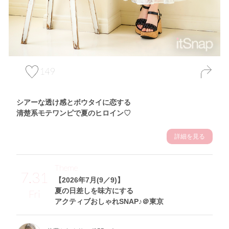
149
シアーな透け感とボウタイに恋する
清楚系モテワンピで夏のヒロイン♡
詳細を見る
Theme
7.31
【2026年7月(9／9)】
夏の日差しを味方にする
Fri
アクティブおしゃれSNAP♪＠東京