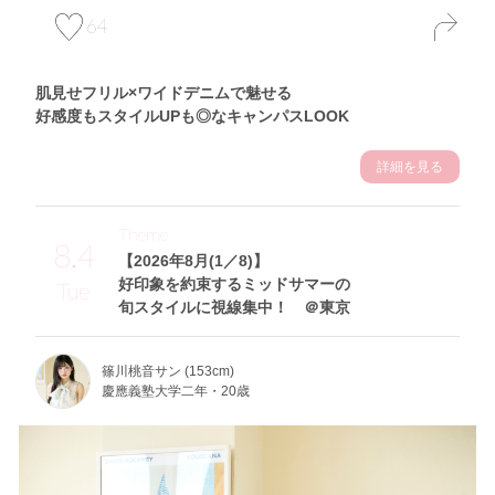
64
肌見せフリル×ワイドデニムで魅せる
好感度もスタイルUPも◎なキャンパスLOOK
詳細を見る
Theme
8.4
【2026年8月(1／8)】
好印象を約束するミッドサマーの
Tue
旬スタイルに視線集中！ ＠東京
篠川桃音サン (153cm)
慶應義塾大学二年・20歳