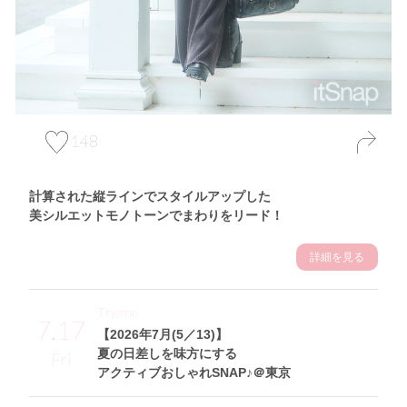
148
計算された縦ラインでスタイルアップした
美シルエットモノトーンでまわりをリード！
詳細を見る
Theme
7.17
【2026年7月(5／13)】
夏の日差しを味方にする
Fri
アクティブおしゃれSNAP♪＠東京