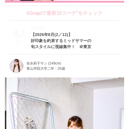
itSnapの“最新10コーデ”をチェック
Theme
8.7
【2026年8月(2／12)】
好印象を約束するミッドサマーの
Fri
旬スタイルに視線集中！ ＠東京
岩永莉子サン (149cm)
青山学院大学二年・20歳