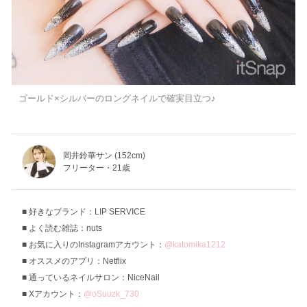
ゴールド×シルバーのロングネイルで確実目立つ♪
岡井鈴華サン (152cm)
フリーター・21歳
好きなブランド：LIP SERVICE
よく読む雑誌：nuts
お気に入りのInstagramアカウント：
@katomika1212
オススメのアプリ：Netflix
通っているネイルサロン：NiceNail
Xアカウント：
@oSuuzk_730