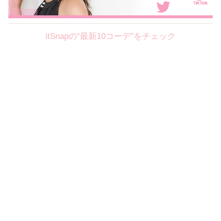
itSnapの“最新10コーデ”をチェック
Theme
8.7
【2026年8月(2／12)】
好印象を約束するミッドサマーの
Fri
旬スタイルに視線集中！ ＠東京
岩永莉子サン (149cm)
青山学院大学二年・20歳