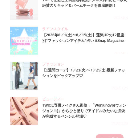
VDLで仕込む圧倒的透明感ほっぺ♡小田切ヒロさん
絶賛のリキッド＆バームチークを徹底解剖！
2026.8.4
ライフスタイル
【2026年8／1(土)〜8／15(土)】運気UPの12星座
別“ファッションアイテム”占い-itSnap Magazine-
2026.8.1
ファッション
【1週間コーデ】7／21(火)〜7／25(土)最新ファッ
ションをピックアップ♡
2026.7.29
ビューティー
TWICE専属メイクさん監修！「Wonjungyo(ウォン
ジョンヨ)」からひと塗りでアイドルみたいな涙袋
が完成するペンシル登場♡
2023.3.23