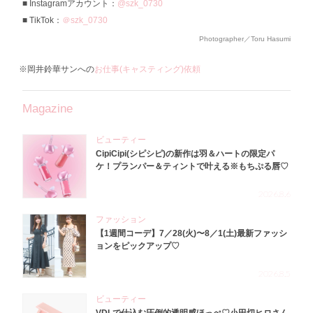
Instagramアカウント：
@szk_0730
TikTok：
＠szk_0730
Photographer／Toru Hasumi
※岡井鈴華サンへの
お仕事(キャスティング)依頼
Magazine
ビューティー
CipiCipi(シピシピ)の新作は羽＆ハートの限定パ
ケ！プランパー＆ティントで叶える※もちぷる唇♡
2026.8.6
ファッション
【1週間コーデ】7／28(火)〜8／1(土)最新ファッシ
ョンをピックアップ♡
2026.8.5
ビューティー