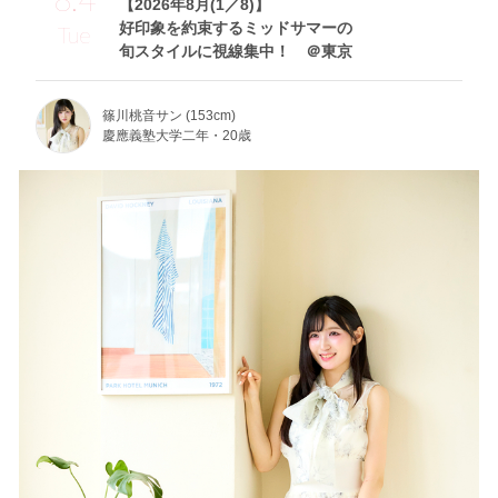
【2026年8月(1／8)】
好印象を約束するミッドサマーの
Tue
旬スタイルに視線集中！ ＠東京
篠川桃音サン (153cm)
慶應義塾大学二年・20歳