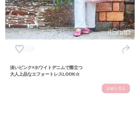
153
淡いピンク×ホワイトデニムで際立つ
大人上品なエフォートレスLOOK☆
詳細を見る
Theme
7.10
【2026年7月(3／13)】
夏の日差しを味方にする
Fri
アクティブおしゃれSNAP♪＠東京