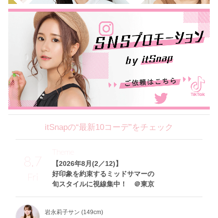
itSnapの“最新10コーデ”をチェック
Theme
8.7
【2026年8月(2／12)】
好印象を約束するミッドサマーの
Fri
旬スタイルに視線集中！ ＠東京
岩永莉子サン (149cm)