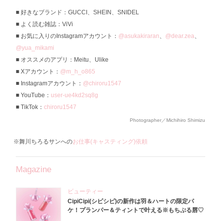
好きなブランド：GUCCI、SHEIN、SNIDEL
よく読む雑誌：ViVi
お気に入りのInstagramアカウント：
@asukakiraran
、
@dear.zea
、
@yua_mikami
オススメのアプリ：Meitu、Ulike
Xアカウント：
@m_h_o865
Instagramアカウント：
@chiroru1547
YouTube：
user-ue4kd2sq8g
TikTok：
chiroru1547
Photographer／Michihiro Shimizu
※舞川ちろるサンへの
お仕事(キャスティング)依頼
Magazine
ビューティー
CipiCipi(シピシピ)の新作は羽＆ハートの限定パ
ケ！プランパー＆ティントで叶える※もちぷる唇♡