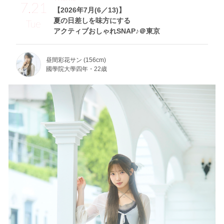
7.21
【2026年7月(6／13)】
夏の日差しを味方にする
Tue
アクティブおしゃれSNAP♪＠東京
昼間彩花サン (156cm)
國學院大學四年・22歳