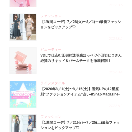
2026.8.6
ファッション
【1週間コーデ】7／28(火)〜8／1(土)最新ファッシ
ョンをピックアップ♡
2026.8.5
ビューティー
VDLで仕込む圧倒的透明感ほっぺ♡小田切ヒロさん
絶賛のリキッド＆バームチークを徹底解剖！
2026.8.4
ライフスタイル
【2026年8／1(土)〜8／15(土)】運気UPの12星座
別“ファッションアイテム”占い-itSnap Magazine-
2026.8.1
ファッション
【1週間コーデ】7／21(火)〜7／25(土)最新ファッ
ションをピックアップ♡