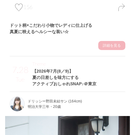
156
ドット柄×こだわり小物でレディに仕上げる
真夏に映えるヘルシーな装い☆
詳細を見る
Theme
7.28
【2026年7月(8／9)】
夏の日差しを味方にする
Tue
アクティブおしゃれSNAP♪＠東京
ドリッシー野田未結サン (164cm)
明治大学三年・20歳