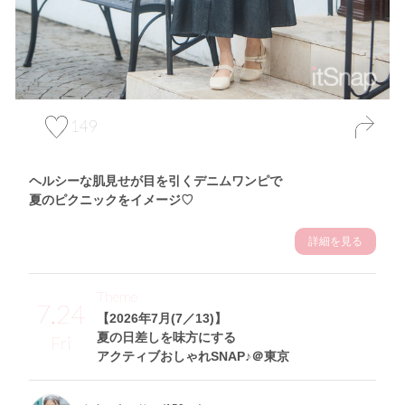
149
ヘルシーな肌見せが目を引くデニムワンピで
夏のピクニックをイメージ♡
詳細を見る
Theme
7.24
【2026年7月(7／13)】
夏の日差しを味方にする
Fri
アクティブおしゃれSNAP♪＠東京