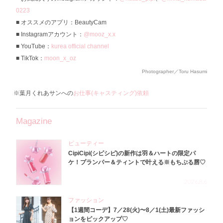
0223
オススメのアプリ：BeautyCam
Instagramアカウント：
@mooz_x.x
YouTube：
kurea official channel
TikTok：
moon_x_oz
Photographer／Toru Hasumi
※葉月くれあサンへの
お仕事(キャスティング)依頼
Magazine
ビューティー
CipiCipi(シピシピ)の新作は羽＆ハートの限定パ
ケ！プランパー＆ティントで叶える※もちぷる唇♡
2026.8.6
ファッション
【1週間コーデ】7／28(火)〜8／1(土)最新ファッシ
ョンをピックアップ♡