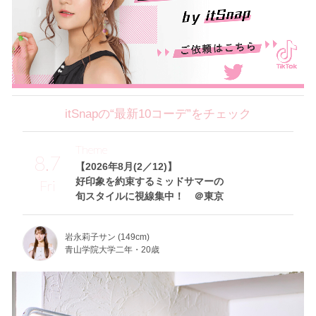
itSnapの“最新10コーデ”をチェック
Theme
8.7
【2026年8月(2／12)】
好印象を約束するミッドサマーの
Fri
旬スタイルに視線集中！ ＠東京
岩永莉子サン (149cm)
青山学院大学二年・20歳