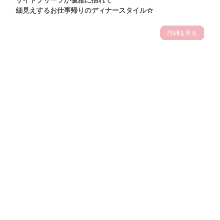
サイドプリーツが優雅に揺れて
細見えするお仕事帰りのディナースタイル☆
詳細を見る
Theme
7.14
"【2026年7月(4／13)】
夏の日差しを味方にする
Tue
アクティブおしゃれSNAP♪＠東京"
保坂玲奈サン (157cm)
モデル、フィットネストレーナー・31歳