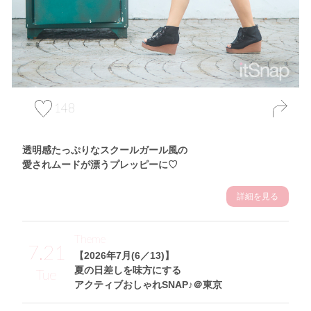
148
透明感たっぷりなスクールガール風の
愛されムードが漂うプレッピーに♡
詳細を見る
Theme
7.21
【2026年7月(6／13)】
夏の日差しを味方にする
Tue
アクティブおしゃれSNAP♪＠東京