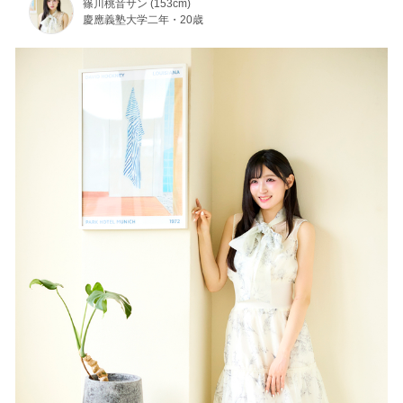
篠川桃音サン (153cm)
慶應義塾大学二年・20歳