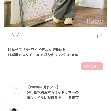
65
肌見せフリル×ワイドデニムで魅せる
好感度もスタイルUPも◎なキャンパスLOOK
詳細を見る
Theme
8.4
【2026年8月(1／8)】
好印象を約束するミッドサマーの
Tue
旬スタイルに視線集中！ ＠東京