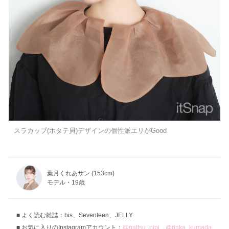
スラカップ(ホタテ貝)デザインの個性派エリがGood
葉月くれあサン (153cm)
モデル・19歳
よく読む雑誌：bis、Seventeen、JELLY
お気に入りのInstagramアカウント：
@nattsu_pipi
、
@rinka_kumada