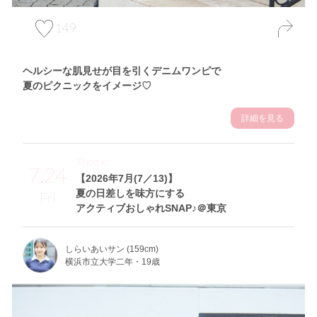
149
ヘルシーな肌見せが目を引くデニムワンピで
夏のピクニックをイメージ♡
詳細を見る
Theme
7.24
【2026年7月(7／13)】
夏の日差しを味方にする
Fri
アクティブおしゃれSNAP♪＠東京
しらいあいサン (159cm)
横浜市立大学二年・19歳