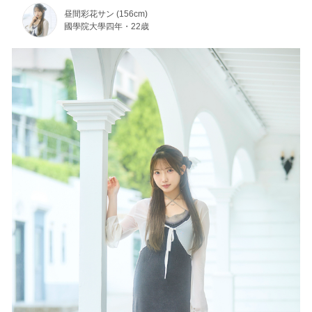
昼間彩花サン (156cm)
國學院大學四年・22歳