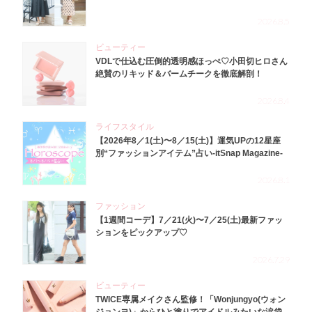
2026.8.5
ビューティー
VDLで仕込む圧倒的透明感ほっぺ♡小田切ヒロさん
絶賛のリキッド＆バームチークを徹底解剖！
2026.8.4
ライフスタイル
【2026年8／1(土)〜8／15(土)】運気UPの12星座
別“ファッションアイテム”占い-itSnap Magazine-
2026.8.1
ファッション
【1週間コーデ】7／21(火)〜7／25(土)最新ファッ
ションをピックアップ♡
2026.7.29
ビューティー
TWICE専属メイクさん監修！「Wonjungyo(ウォン