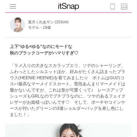
葉月くれあサン (153cm)
モデル・19歳
上下“ゆる×ゆる”なのにモードな
秋のブラックコーデがハマりすぎ♡
「ラメ入りの大きなスカラップエリ、ソデのシャーリング、
ふわっとしたシルエットほか、好みがたくさん詰まったブラ
ウス(HEENIE HEENIE)を着てみました☆ ボトムはGUのコ
スパ最高なマーメイドスカート。普段あんまりマーメイドは
履かないんですが、これは形が可愛くって♪ レースアップ
シューズもGRLなのでプチプラなのに、ツヤのあるフェイク
レザーがお姫様っぽいんです♡ そして、ポーチやコインケ
ースが付いたグリーンの3連ショルダーバッグを差し色にし
ました！」