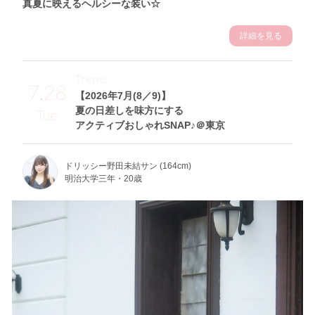
真夏に映えるヘルシーな装い☆
詳細を見る
Theme
7.28
【2026年7月(8／9)】
夏の日差しを味方にする
Tue
アクティブおしゃれSNAP♪＠東京
ドリッシー野田未結サン (164cm)
明治大学三年・20歳