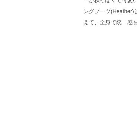
ーが秋っぽくて可愛い大
ングブーツ(Heath
えて、全身で統一感