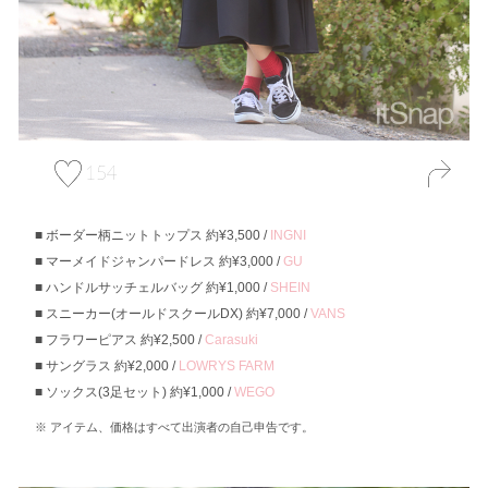
154
ボーダー柄ニットトップス 約¥3,500 /
INGNI
マーメイドジャンパードレス 約¥3,000 /
GU
ハンドルサッチェルバッグ 約¥1,000 /
SHEIN
スニーカー(オールドスクールDX) 約¥7,000 /
VANS
フラワーピアス 約¥2,500 /
Carasuki
サングラス 約¥2,000 /
LOWRYS FARM
ソックス(3足セット) 約¥1,000 /
WEGO
アイテム、価格はすべて出演者の自己申告です。