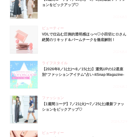
ョンをピックアップ♡
2026.8.5
ビューティー
VDLで仕込む圧倒的透明感ほっぺ♡小田切ヒロさん
絶賛のリキッド＆バームチークを徹底解剖！
2026.8.4
ライフスタイル
【2026年8／1(土)〜8／15(土)】運気UPの12星座
別“ファッションアイテム”占い-itSnap Magazine-
2026.8.1
ファッション
【1週間コーデ】7／21(火)〜7／25(土)最新ファッ
ションをピックアップ♡
2026.7.29
ビューティー