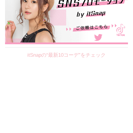
itSnapの“最新10コーデ”をチェック
Theme
8.7
【2026年8月(2／12)】
好印象を約束するミッドサマーの
Fri
旬スタイルに視線集中！ ＠東京
岩永莉子サン (149cm)
青山学院大学二年・20歳