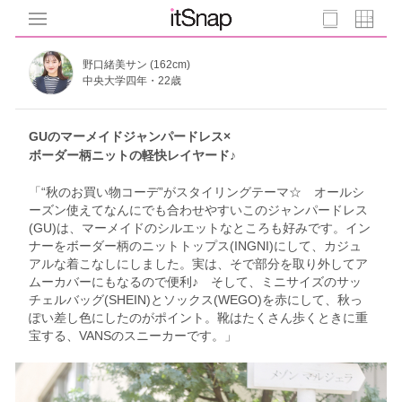
野口緒美サン (162cm)
中央大学四年・22歳
GUのマーメイドジャンパードレス×
ボーダー柄ニットの軽快レイヤード♪
「“秋のお買い物コーデ”がスタイリングテーマ☆ オールシ
ーズン使えてなんにでも合わせやすいこのジャンパードレス
(GU)は、マーメイドのシルエットなところも好みです。イン
ナーをボーダー柄のニットトップス(INGNI)にして、カジュ
アルな着こなしにしました。実は、そで部分を取り外してア
ムーカバーにもなるので便利♪ そして、ミニサイズのサッ
チェルバッグ(SHEIN)とソックス(WEGO)を赤にして、秋っ
ぽい差し色にしたのがポイント。靴はたくさん歩くときに重
宝する、VANSのスニーカーです。」