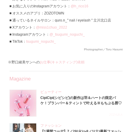
お気に入りのInstagramアカウント：
@h_rico16
オススメのアプリ：ZOZOTOWN
通っているネイルサロン：quro.n_" nail / eyelash " 立川北口店
Xアカウント：
@miss1chuo_2022
Instagramアカウント：
@_tsugumi_noguchi_
TikTok：
tsugumi_noguchi_
Photographer／Toru Hasumi
※野口緒美サンへの
お仕事(キャスティング)依頼
Magazine
ビューティー
CipiCipi(シピシピ)の新作は羽＆ハートの限定パ
ケ！プランパー＆ティントで叶える※もちぷる唇♡
2026.8.6
ファッション
【1週間コーデ】7／28(火)〜8／1(土)最新ファッシ