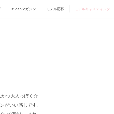
グ
itSnapマガジン
モデル応募
モデルキャスティング
ンにかつ大人っぽく☆
インがいい感じです。