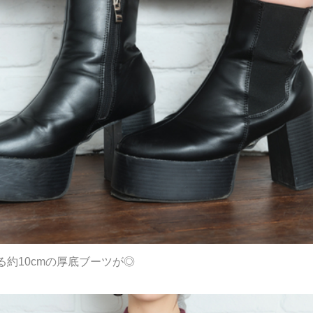
約10cmの厚底ブーツが◎