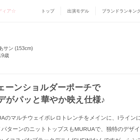
ディア☆
トップ
出演モデル
ブランドランキン
サン (153cm)
19歳
ェーンショルダーポーチで
デがパッと華やか映え仕様♪
UAのマルチウェイボレロトレンチをメインに、Iライ
パターンのニットトップスもMURUAで、独特のデザ