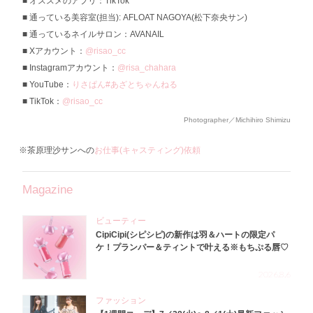
オススメのアプリ：TikTok
通っている美容室(担当): AFLOAT NAGOYA(松下奈央サン)
通っているネイルサロン：AVANAIL
Xアカウント：
@risao_cc
Instagramアカウント：
@risa_chahara
YouTube：
りさぱん#あざとちゃんねる
TikTok：
@risao_cc
Photographer／Michihiro Shimizu
※茶原理沙サンへの
お仕事(キャスティング)依頼
Magazine
ビューティー
CipiCipi(シピシピ)の新作は羽＆ハートの限定パ
ケ！プランパー＆ティントで叶える※もちぷる唇♡
2026.8.6
ファッション