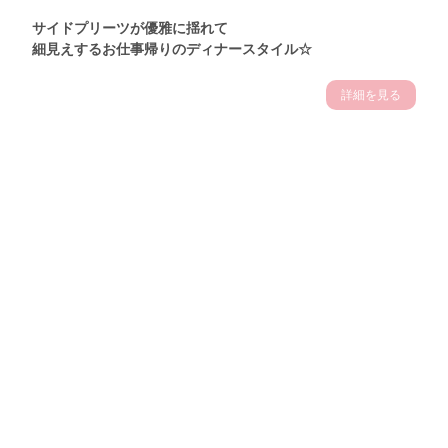
サイドプリーツが優雅に揺れて
細見えするお仕事帰りのディナースタイル☆
詳細を見る
Theme
7.14
"【2026年7月(4／13)】
夏の日差しを味方にする
Tue
アクティブおしゃれSNAP♪＠東京"
保坂玲奈サン (157cm)
モデル、フィットネストレーナー・31歳