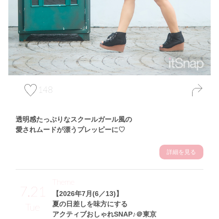
148
透明感たっぷりなスクールガール風の
愛されムードが漂うプレッピーに♡
詳細を見る
Theme
7.21
【2026年7月(6／13)】
夏の日差しを味方にする
Tue
アクティブおしゃれSNAP♪＠東京