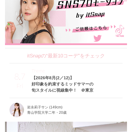
itSnapの“最新10コーデ”をチェック
Theme
8.7
【2026年8月(2／12)】
好印象を約束するミッドサマーの
Fri
旬スタイルに視線集中！ ＠東京
岩永莉子サン (149cm)
青山学院大学二年・20歳