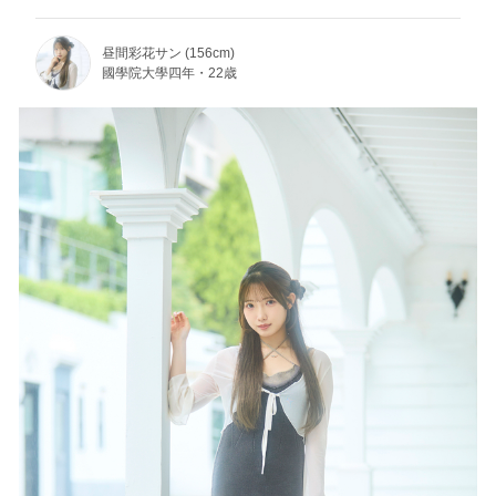
昼間彩花サン (156cm)
國學院大學四年・22歳