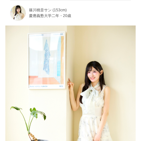
篠川桃音サン (153cm)
慶應義塾大学二年・20歳