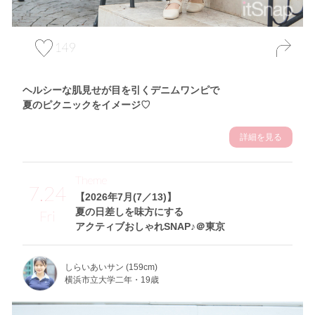
149
ヘルシーな肌見せが目を引くデニムワンピで
夏のピクニックをイメージ♡
詳細を見る
Theme
7.24
【2026年7月(7／13)】
夏の日差しを味方にする
Fri
アクティブおしゃれSNAP♪＠東京
しらいあいサン (159cm)
横浜市立大学二年・19歳