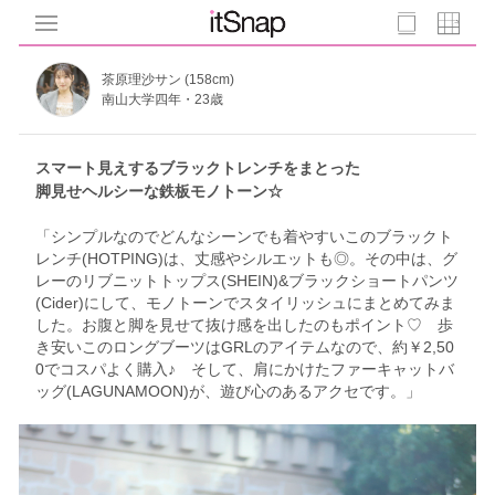
茶原理沙サン (158cm)
南山大学四年・23歳
スマート見えするブラックトレンチをまとった
脚見せヘルシーな鉄板モノトーン☆
「シンプルなのでどんなシーンでも着やすいこのブラックト
レンチ(HOTPING)は、丈感やシルエットも◎。その中は、グ
レーのリブニットトップス(SHEIN)&ブラックショートパンツ
(Cider)にして、モノトーンでスタイリッシュにまとめてみま
した。お腹と脚を見せて抜け感を出したのもポイント♡ 歩
き安いこのロングブーツはGRLのアイテムなので、約￥2,50
0でコスパよく購入♪ そして、肩にかけたファーキャットバ
ッグ(LAGUNAMOON)が、遊び心のあるアクセです。」