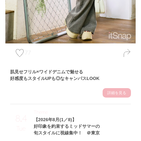
77
肌見せフリル×ワイドデニムで魅せる
好感度もスタイルUPも◎なキャンパスLOOK
詳細を見る
Theme
8.4
【2026年8月(1／8)】
好印象を約束するミッドサマーの
Tue
旬スタイルに視線集中！ ＠東京