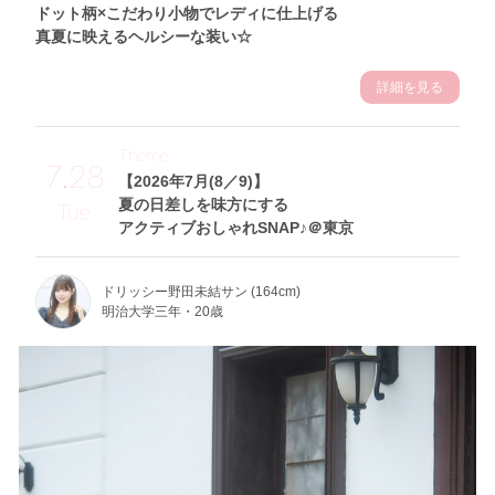
ドット柄×こだわり小物でレディに仕上げる
真夏に映えるヘルシーな装い☆
詳細を見る
Theme
7.28
【2026年7月(8／9)】
夏の日差しを味方にする
Tue
アクティブおしゃれSNAP♪＠東京
ドリッシー野田未結サン (164cm)
明治大学三年・20歳