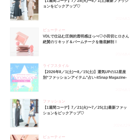
【1週間コーデ】7／28(火)〜8／1(土)最新ファッシ
ョンをピックアップ♡
2026.8.5
ビューティー
VDLで仕込む圧倒的透明感ほっぺ♡小田切ヒロさん
絶賛のリキッド＆バームチークを徹底解剖！
2026.8.4
ライフスタイル
【2026年8／1(土)〜8／15(土)】運気UPの12星座
別“ファッションアイテム”占い-itSnap Magazine-
2026.8.1
ファッション
【1週間コーデ】7／21(火)〜7／25(土)最新ファッ
ションをピックアップ♡
2026.7.29
ビューティー