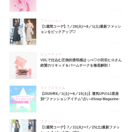
2026.8.6
ファッション
【1週間コーデ】7／28(火)〜8／1(土)最新ファッシ
ョンをピックアップ♡
2026.8.5
ビューティー
VDLで仕込む圧倒的透明感ほっぺ♡小田切ヒロさん
絶賛のリキッド＆バームチークを徹底解剖！
2026.8.4
ライフスタイル
【2026年8／1(土)〜8／15(土)】運気UPの12星座
別“ファッションアイテム”占い-itSnap Magazine-
2026.8.1
ファッション
【1週間コーデ】7／21(火)〜7／25(土)最新ファッ