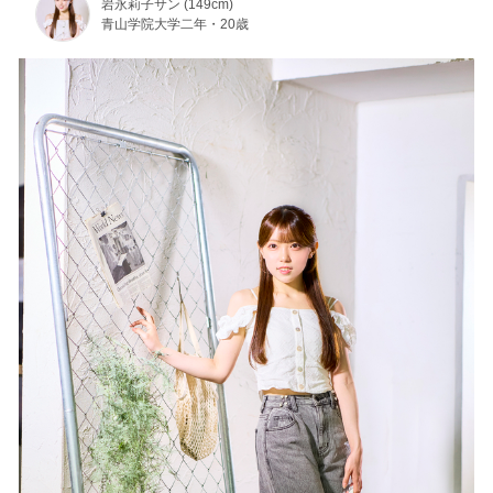
岩永莉子サン (149cm)
青山学院大学二年・20歳