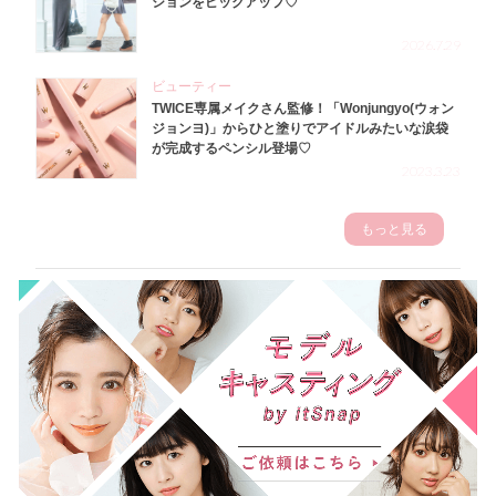
ションをピックアップ♡
2026.7.29
ビューティー
TWICE専属メイクさん監修！「Wonjungyo(ウォン
ジョンヨ)」からひと塗りでアイドルみたいな涙袋
が完成するペンシル登場♡
2023.3.23
もっと見る