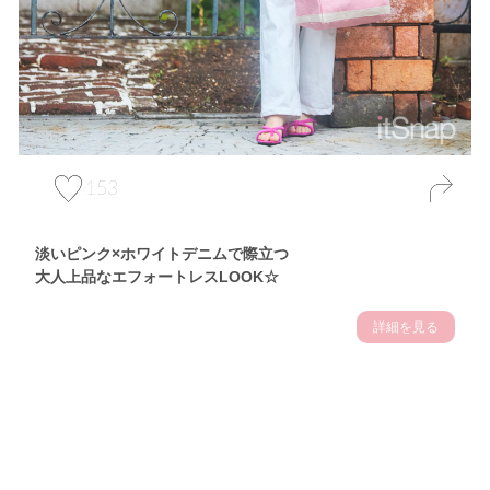
153
淡いピンク×ホワイトデニムで際立つ
大人上品なエフォートレスLOOK☆
詳細を見る
Theme
7.10
【2026年7月(3／13)】
夏の日差しを味方にする
Fri
アクティブおしゃれSNAP♪＠東京