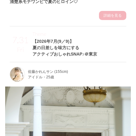
清楚系モテワンピで夏のヒロイン♡
詳細を見る
Theme
7.31
【2026年7月(9／9)】
夏の日差しを味方にする
Fri
アクティブおしゃれSNAP♪＠東京
佐藤かれんサン (155cm)
アイドル・25歳