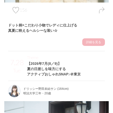
156
ドット柄×こだわり小物でレディに仕上げる
真夏に映えるヘルシーな装い☆
詳細を見る
Theme
7.28
【2026年7月(8／9)】
夏の日差しを味方にする
Tue
アクティブおしゃれSNAP♪＠東京
ドリッシー野田未結サン (164cm)
明治大学三年・20歳