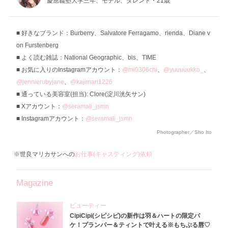
慶應義塾大学三年、モデル、タレント・21歳
好きなブランド：Burberry、Salvatore Ferragamo、rienda、Diane v
on Furstenberg
よく読む雑誌：National Geographic、bis、TIME
お気に入りのInstagramアカウント：
@mi0306chi
、
@yuuuuukko_
、
@jennierubyjane
、
@kajimari1226
通っている美容室(担当): Clore(淀川洸矢サン)
Xアカウント：
@seramali_jsmn
Instagramアカウント：
@seramali_jsmn
Photographer／Sho Ito
※世良マリカサンへの
お仕事(キャスティング)依頼
Magazine
ビューティー
CipiCipi(シピシピ)の新作は羽＆ハートの限定パ
ケ！プランパー＆ティントで叶える※もちぷる唇♡