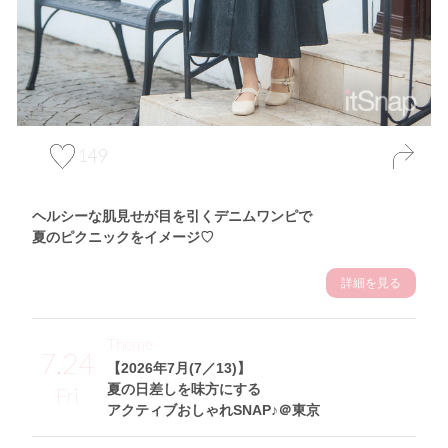
149
ヘルシーな肌見せが目を引くデニムワンピで
夏のピクニックをイメージ♡
詳細を見る
Theme
7.24
【2026年7月(7／13)】
夏の日差しを味方にする
Fri
アクティブおしゃれSNAP♪＠東京