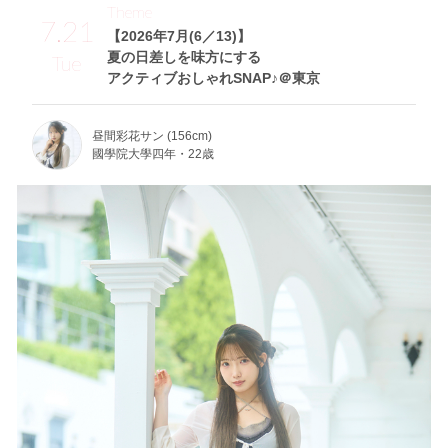
Theme
7.21
【2026年7月(6／13)】
夏の日差しを味方にする
Tue
アクティブおしゃれSNAP♪＠東京
昼間彩花サン (156cm)
國學院大學四年・22歳