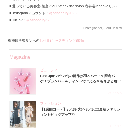
通っている美容室(担当): VLOW nex the salon 表参道(honokaサン)
Instagramアカウント：
@sanadairy2023
TikTok：
＠sanadairy37
Photographer／Toru Hasumi
※神崎沙奈サンへの
お仕事(キャスティング)依頼
Magazine
ビューティー
CipiCipi(シピシピ)の新作は羽＆ハートの限定パ
ケ！プランパー＆ティントで叶える※もちぷる唇♡
2026.8.6
ファッション
【1週間コーデ】7／28(火)〜8／1(土)最新ファッシ
ョンをピックアップ♡
2026.8.5