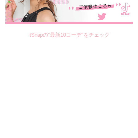
itSnapの“最新10コーデ”をチェック
Theme
8.7
【2026年8月(2／12)】
好印象を約束するミッドサマーの
Fri
旬スタイルに視線集中！ ＠東京
岩永莉子サン (149cm)
青山学院大学二年・20歳