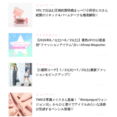
ビューティー
VDLで仕込む圧倒的透明感ほっぺ♡小田切ヒロさん
絶賛のリキッド＆バームチークを徹底解剖！
2026.8.4
ライフスタイル
【2026年8／1(土)〜8／15(土)】運気UPの12星座
別“ファッションアイテム”占い-itSnap Magazine-
2026.8.1
ファッション
【1週間コーデ】7／21(火)〜7／25(土)最新ファッ
ションをピックアップ♡
2026.7.29
ビューティー
TWICE専属メイクさん監修！「Wonjungyo(ウォン
ジョンヨ)」からひと塗りでアイドルみたいな涙袋
が完成するペンシル登場♡
2023.3.23