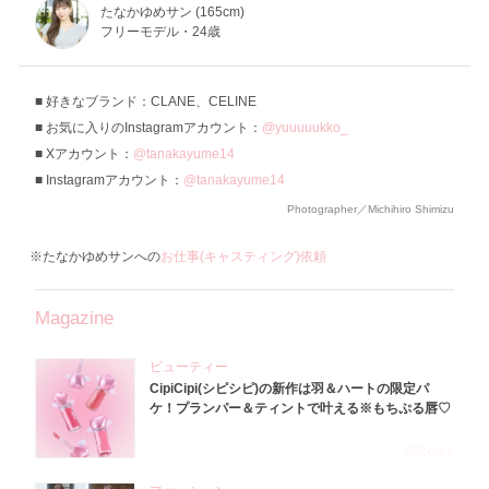
たなかゆめサン (165cm)
フリーモデル・24歳
好きなブランド：CLANE、CELINE
お気に入りのInstagramアカウント：
@yuuuuukko_
Xアカウント：
@tanakayume14
Instagramアカウント：
@tanakayume14
Photographer／Michihiro Shimizu
※たなかゆめサンへの
お仕事(キャスティング)依頼
Magazine
ビューティー
CipiCipi(シピシピ)の新作は羽＆ハートの限定パ
ケ！プランパー＆ティントで叶える※もちぷる唇♡
2026.8.6