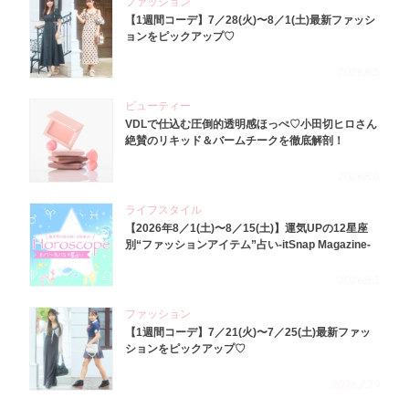
ファッション
【1週間コーデ】7／28(火)〜8／1(土)最新ファッシ
ョンをピックアップ♡
2026.8.5
ビューティー
VDLで仕込む圧倒的透明感ほっぺ♡小田切ヒロさん
絶賛のリキッド＆バームチークを徹底解剖！
2026.8.4
ライフスタイル
【2026年8／1(土)〜8／15(土)】運気UPの12星座
別“ファッションアイテム”占い-itSnap Magazine-
2026.8.1
ファッション
【1週間コーデ】7／21(火)〜7／25(土)最新ファッ
ションをピックアップ♡
2026.7.29