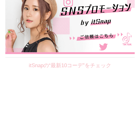
itSnapの“最新10コーデ”をチェック
Theme
8.7
【2026年8月(2／12)】
好印象を約束するミッドサマーの
Fri
旬スタイルに視線集中！ ＠東京
岩永莉子サン (149cm)
青山学院大学二年・20歳