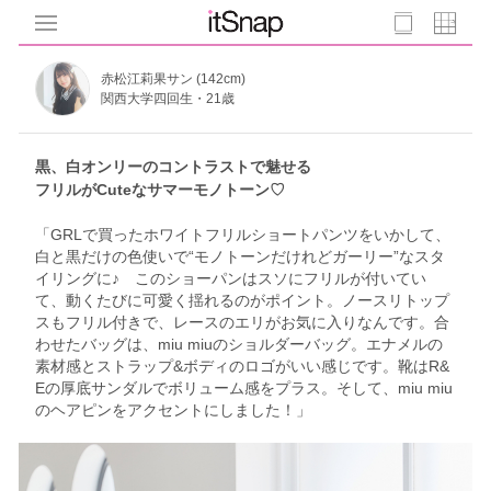
赤松江莉果サン (142cm)
関西大学四回生・21歳
黒、白オンリーのコントラストで魅せる
フリルがCuteなサマーモノトーン♡
「GRLで買ったホワイトフリルショートパンツをいかして、
白と黒だけの色使いで“モノトーンだけれどガーリー”なスタ
イリングに♪ このショーパンはスソにフリルが付いてい
て、動くたびに可愛く揺れるのがポイント。ノースリトップ
スもフリル付きで、レースのエリがお気に入りなんです。合
わせたバッグは、miu miuのショルダーバッグ。エナメルの
素材感とストラップ&ボディのロゴがいい感じです。靴はR&
Eの厚底サンダルでボリューム感をプラス。そして、miu miu
のヘアピンをアクセントにしました！」