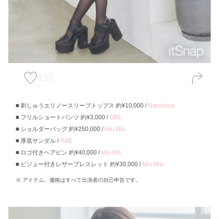
153
刺しゅうエリノースリーブトップス 約¥10,000 /
Narcissus
フリルショートパンツ 約¥3,000 /
GRL
ショルダーバッグ 約¥250,000 /
Miu Miu
厚底サンダル /
R&E
ロゴ付きヘアピン 約¥40,000 /
Miu Miu
ビジュー付きレザーブレスレット 約¥30,000 /
Miu Miu
アイテム、価格はすべて出演者の自己申告です。