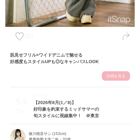
101
肌見せフリル×ワイドデニムで魅せる
好感度もスタイルUPも◎なキャンパスLOOK
詳細を見る
Theme
8.4
【2026年8月(1／8)】
好印象を約束するミッドサマーの
Tue
旬スタイルに視線集中！ ＠東京
篠川桃音サン (153cm)
慶應義塾大学二年・20歳