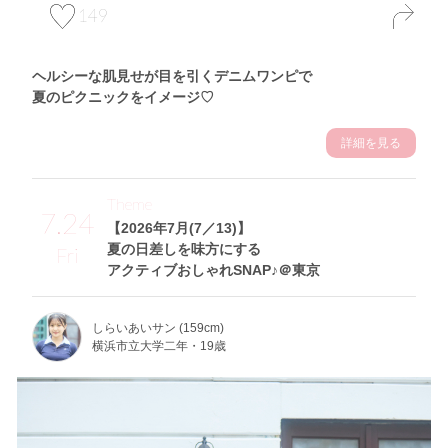
149
ヘルシーな肌見せが目を引くデニムワンピで
夏のピクニックをイメージ♡
詳細を見る
Theme
7.24
【2026年7月(7／13)】
夏の日差しを味方にする
Fri
アクティブおしゃれSNAP♪＠東京
しらいあいサン (159cm)
横浜市立大学二年・19歳