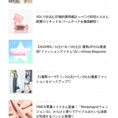
2026.8.5
ビューティー
VDLで仕込む圧倒的透明感ほっぺ♡小田切ヒロさん
絶賛のリキッド＆バームチークを徹底解剖！
2026.8.4
ライフスタイル
【2026年8／1(土)〜8／15(土)】運気UPの12星座
別“ファッションアイテム”占い-itSnap Magazine-
2026.8.1
ファッション
【1週間コーデ】7／21(火)〜7／25(土)最新ファッ
ションをピックアップ♡
2026.7.29
ビューティー
TWICE専属メイクさん監修！「Wonjungyo(ウォン
ジョンヨ)」からひと塗りでアイドルみたいな涙袋
が完成するペンシル登場♡