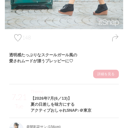
148
透明感たっぷりなスクールガール風の
愛されムードが漂うプレッピーに♡
詳細を見る
Theme
7.21
【2026年7月(6／13)】
夏の日差しを味方にする
Tue
アクティブおしゃれSNAP♪＠東京
昼間彩花サン (156cm)