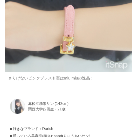
さりげないピンクブレスも実はmiu miuの逸品！
赤松江莉果サン (142cm)
関西大学四回生・21歳
好きなブランド：Darich
通っている美容室(担当): sand(りゅうあいサン)