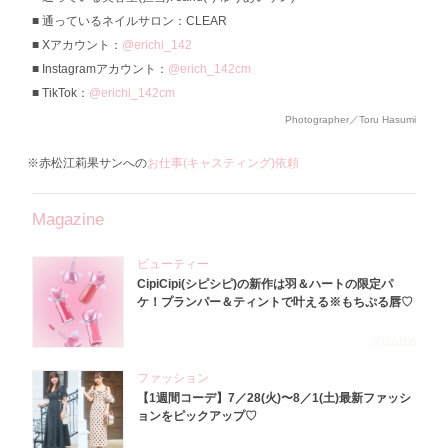
通っているネイルサロン：CLEAR
Xアカウント：
@erichi_142
Instagramアカウント：
@erich_142cm
TikTok：
@erichi_142cm
Photographer／Toru Hasumi
※赤松江莉果サンへの
お仕事(キャスティング)依頼
Magazine
ビューティー
CipiCipi(シピシピ)の新作は羽＆ハートの限定パ
ケ！プランパー＆ティントで叶える※もちぷる唇♡
2026.8.6
ファッション
【1週間コーデ】7／28(火)〜8／1(土)最新ファッシ
ョンをピックアップ♡