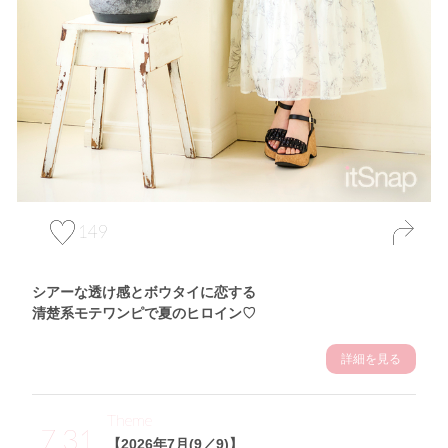
149
シアーな透け感とボウタイに恋する
清楚系モテワンピで夏のヒロイン♡
詳細を見る
Theme
7.31
【2026年7月(9／9)】