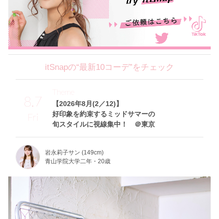
itSnapの“最新10コーデ”をチェック
Theme
8.7
【2026年8月(2／12)】
好印象を約束するミッドサマーの
Fri
旬スタイルに視線集中！ ＠東京
岩永莉子サン (149cm)
青山学院大学二年・20歳