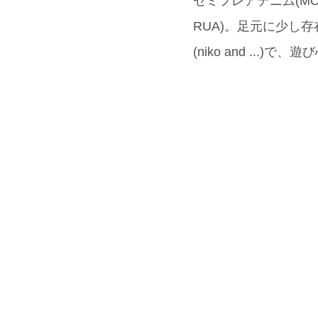
セミフレアデニム(M
RUA)。足元に少し
(niko and ...)