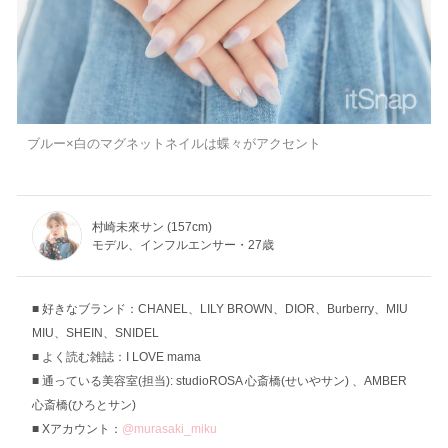
ブルー×白のマグネットネイルは蝶々がアクセント
村崎未來サン (157cm)
モデル、インフルエンサー・27歳
好きなブランド：CHANEL、LILY BROWN、DIOR、Burberry、MIU
MIU、SHEIN、SNIDEL
よく読む雑誌：I LOVE mama
通っている美容室(担当): studioROSA 心斎橋(せいやサン) 、AMBER
心斎橋(ひろとサン)
Xアカウント：
@murasaki_miku