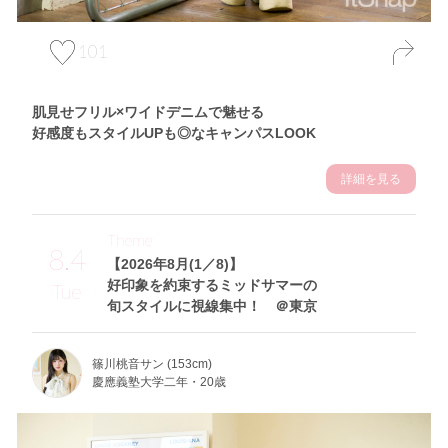
101
肌見せフリル×ワイドデニムで魅せる
好感度もスタイルUPも◎なキャンパスLOOK
詳細を見る
Theme
8.4
【2026年8月(1／8)】
好印象を約束するミッドサマーの
Tue
旬スタイルに視線集中！ ＠東京
篠川桃音サン (153cm)
慶應義塾大学二年・20歳