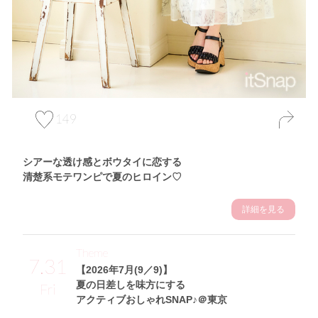
149
シアーな透け感とボウタイに恋する
清楚系モテワンピで夏のヒロイン♡
詳細を見る
Theme
7.31
【2026年7月(9／9)】
夏の日差しを味方にする
Fri
アクティブおしゃれSNAP♪＠東京