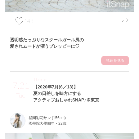
148
透明感たっぷりなスクールガール風の
愛されムードが漂うプレッピーに♡
詳細を見る
Theme
7.21
【2026年7月(6／13)】
夏の日差しを味方にする
Tue
アクティブおしゃれSNAP♪＠東京
昼間彩花サン (156cm)
國學院大學四年・22歳