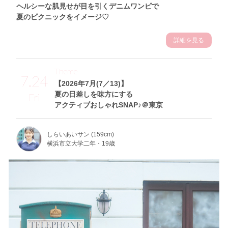
ヘルシーな肌見せが目を引くデニムワンピで
夏のピクニックをイメージ♡
詳細を見る
Theme
7.24
【2026年7月(7／13)】
夏の日差しを味方にする
Fri
アクティブおしゃれSNAP♪＠東京
しらいあいサン (159cm)
横浜市立大学二年・19歳