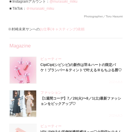
Instagramアカウント：
@murasaki_miku
TikTok：
＠murasaki_miku
Photographer／Toru Hasumi
※村崎未來サンへの
お仕事(キャスティング)依頼
Magazine
ビューティー
CipiCipi(シピシピ)の新作は羽＆ハートの限定パ
ケ！プランパー＆ティントで叶える※もちぷる唇♡
2026.8.6
ファッション
【1週間コーデ】7／28(火)〜8／1(土)最新ファッシ
ョンをピックアップ♡
2026.8.5
ビューティー