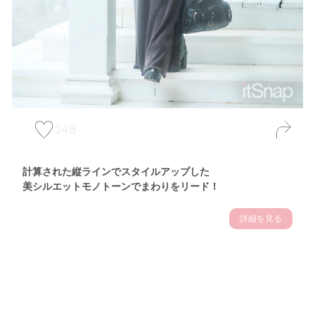
148
計算された縦ラインでスタイルアップした
美シルエットモノトーンでまわりをリード！
詳細を見る
Theme
7.17
【2026年7月(5／13)】
夏の日差しを味方にする
Fri
アクティブおしゃれSNAP♪＠東京