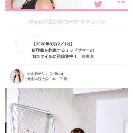
itSnapの“最新10コーデ”をチェック
Theme
8.7
【2026年8月(2／12)】
好印象を約束するミッドサマーの
Fri
旬スタイルに視線集中！ ＠東京
岩永莉子サン (149cm)
青山学院大学二年・20歳