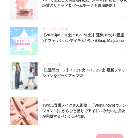
VDLで仕込む圧倒的透明感ほっぺ♡小田切ヒロさん
絶賛のリキッド＆バームチークを徹底解剖！
2026.8.4
ライフスタイル
【2026年8／1(土)〜8／15(土)】運気UPの12星座
別“ファッションアイテム”占い-itSnap Magazine-
2026.8.1
ファッション
【1週間コーデ】7／21(火)〜7／25(土)最新ファッ
ションをピックアップ♡
2026.7.29
ビューティー
TWICE専属メイクさん監修！「Wonjungyo(ウォン
ジョンヨ)」からひと塗りでアイドルみたいな涙袋
が完成するペンシル登場♡
2023.3.23