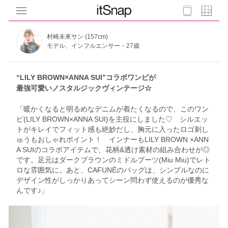
村崎未來サン (157cm)
モデル、インフルエンサー・27歳
“LILY BROWN×ANNA SUI”コラボワンピが
最強可愛いノスタルジックヴィンテージ☆
「暖かくなると明るめなデニムが着たくなるので、このワン
ピ(LILY BROWN×ANNA SUI)を主役にしました♡ シルエッ
トがキレイでフィット感も絶妙だし、胸元に入ったロゴ刺し
ゅうもおしゃれポイント！ インナーもLILY BROWN ×ANN
A SUIのコラボアイテムで、花柄&透け素材の組み合わせが◎
です。足元はダークブラウンのミドルブーツ(Miu Miu)でレト
ロな雰囲気に。あと、CAFUNÉのバッグは、シンプルなのに
デザイン性がしっかりあってシーン問わず使えるのが優秀な
んです♪」