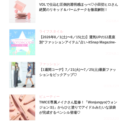
VDLで仕込む圧倒的透明感ほっぺ♡小田切ヒロさん
絶賛のリキッド＆バームチークを徹底解剖！
2026.8.4
ライフスタイル
【2026年8／1(土)〜8／15(土)】運気UPの12星座
別“ファッションアイテム”占い-itSnap Magazine-
2026.8.1
ファッション
【1週間コーデ】7／21(火)〜7／25(土)最新ファッ
ションをピックアップ♡
2026.7.29
ビューティー
TWICE専属メイクさん監修！「Wonjungyo(ウォン
ジョンヨ)」からひと塗りでアイドルみたいな涙袋
が完成するペンシル登場♡
2023.3.23