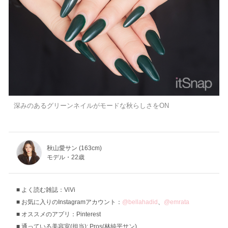
深みのあるグリーンネイルがモードな秋らしさをON
秋山愛サン (163cm)
モデル・22歳
よく読む雑誌：ViVi
お気に入りのInstagramアカウント：
@bellahadid
、
@emrata
オススメのアプリ：Pinterest
通っている美容室(担当): Pros(林純平サン)