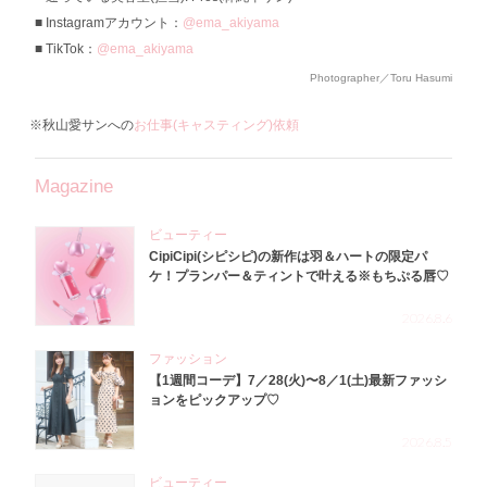
Instagramアカウント：
@ema_akiyama
TikTok：
@ema_akiyama
Photographer／Toru Hasumi
※秋山愛サンへの
お仕事(キャスティング)依頼
Magazine
ビューティー
CipiCipi(シピシピ)の新作は羽＆ハートの限定パ
ケ！プランパー＆ティントで叶える※もちぷる唇♡
2026.8.6
ファッション
【1週間コーデ】7／28(火)〜8／1(土)最新ファッシ
ョンをピックアップ♡
2026.8.5
ビューティー