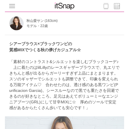
秋山愛サン (163cm)
モデル・22歳
シアーブラウス×ブラックワンピの
質感MIXでつくる秋の儚げカジュアル☆
「素材のコントラスト&シルエットを楽しむブラックコーデ♪
上に着たのはlilLillyのレースギャザーブラウスで、丸エリで
きちんと感が出るからガーリーすぎず上品にまとまります。
スソのギャザーでシルエットも調整できて、印象を変えられ
る万能アイテム♡ 合わせたのは、透け感のある黒ワンピ(P
urificacion Garcia)。シースルーなので黒でも重たさを回避で
きるのが好きなところ。足元はあえてボリューミーなエンジ
ニアブーツ(GRL)にして甘辛MIXに☆ 厚めのソールで安定
感があるからたくさん歩いても安心です！」