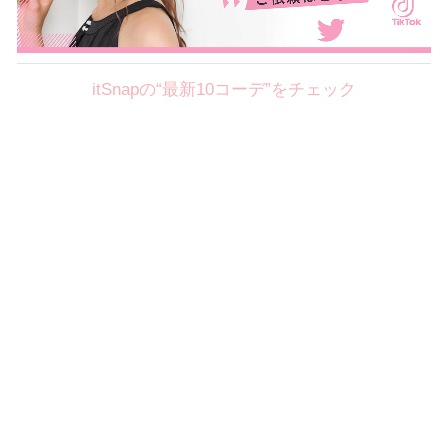
itSnapの“最新10コーデ”をチェック
Theme
8.7
【2026年8月(2／12)】
好印象を約束するミッドサマーの
Fri
旬スタイルに視線集中！ ＠東京
岩永莉子サン (149cm)
青山学院大学二年・20歳