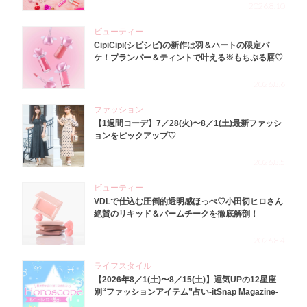
2026.8.10
ビューティー
CipiCipi(シピシピ)の新作は羽＆ハートの限定パ
ケ！プランパー＆ティントで叶える※もちぷる唇♡
2026.8.6
ファッション
【1週間コーデ】7／28(火)〜8／1(土)最新ファッシ
ョンをピックアップ♡
2026.8.5
ビューティー
VDLで仕込む圧倒的透明感ほっぺ♡小田切ヒロさん
絶賛のリキッド＆バームチークを徹底解剖！
2026.8.4
ライフスタイル
【2026年8／1(土)〜8／15(土)】運気UPの12星座
別“ファッションアイテム”占い-itSnap Magazine-