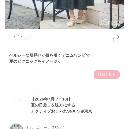
149
ヘルシーな肌見せが目を引くデニムワンピで
夏のピクニックをイメージ♡
詳細を見る
Theme
7.24
【2026年7月(7／13)】
夏の日差しを味方にする
Fri
アクティブおしゃれSNAP♪＠東京
しらいあいサン (159cm)