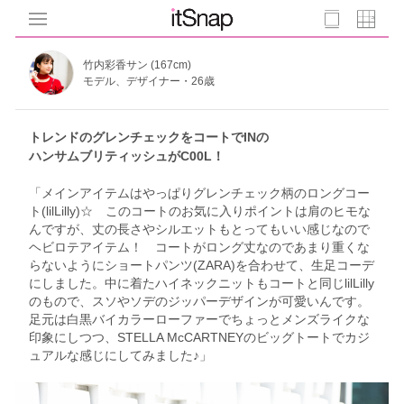
竹内彩香サン (167cm)
モデル、デザイナー・26歳
トレンドのグレンチェックをコートでINの
ハンサムブリティッシュがC00L！
「メインアイテムはやっぱりグレンチェック柄のロングコー
ト(lilLilly)☆ このコートのお気に入りポイントは肩のヒモな
んですが、丈の長さやシルエットもとってもいい感じなので
ヘビロテアイテム！ コートがロング丈なのであまり重くな
らないようにショートパンツ(ZARA)を合わせて、生足コーデ
にしました。中に着たハイネックニットもコートと同じlilLilly
のもので、スソやソデのジッパーデザインが可愛いんです。
足元は白黒バイカラーローファーでちょっとメンズライクな
印象にしつつ、STELLA McCARTNEYのビッグトートでカジ
ュアルな感じにしてみました♪」