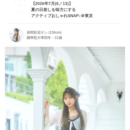
7.21
【2026年7月(6／13)】
夏の日差しを味方にする
Tue
アクティブおしゃれSNAP♪＠東京
昼間彩花サン (156cm)
國學院大學四年・22歳