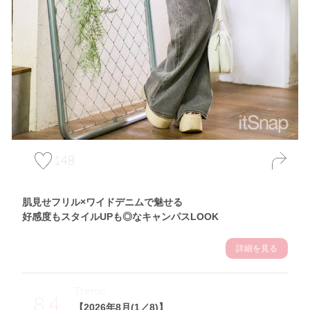
148
肌見せフリル×ワイドデニムで魅せる
好感度もスタイルUPも◎なキャンパスLOOK
詳細を見る
Theme
8.4
【2026年8月(1／8)】