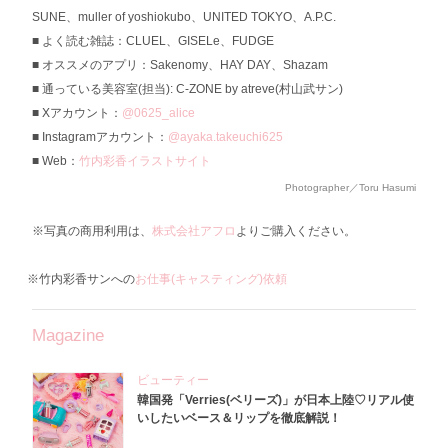
SUNE、muller of yoshiokubo、UNITED TOKYO、A.P.C.
よく読む雑誌：CLUEL、GISELe、FUDGE
オススメのアプリ：Sakenomy、HAY DAY、Shazam
通っている美容室(担当): C-ZONE by atreve(村山武サン)
Xアカウント：
@0625_alice
Instagramアカウント：
@ayaka.takeuchi625
Web：
竹内彩香イラストサイト
Photographer／Toru Hasumi
※写真の商用利用は、
株式会社アフロ
よりご購入ください。
※竹内彩香サンへの
お仕事(キャスティング)依頼
Magazine
ビューティー
韓国発「Verries(ベリーズ)」が日本上陸♡リアル使
いしたいベース＆リップを徹底解説！