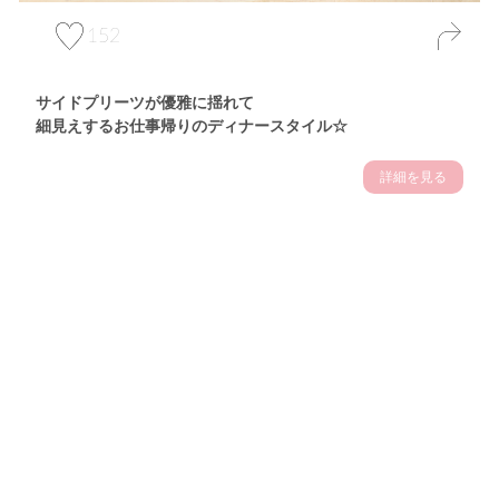
152
サイドプリーツが優雅に揺れて
細見えするお仕事帰りのディナースタイル☆
詳細を見る
Theme
7.14
"【2026年7月(4／13)】
夏の日差しを味方にする
Tue
アクティブおしゃれSNAP♪＠東京"
保坂玲奈サン (157cm)
モデル、フィットネストレーナー・31歳