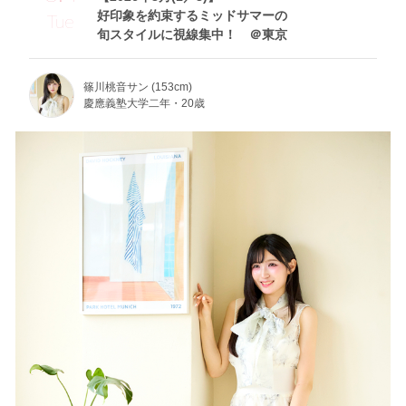
好印象を約束するミッドサマーの
Tue
旬スタイルに視線集中！ ＠東京
篠川桃音サン (153cm)
慶應義塾大学二年・20歳