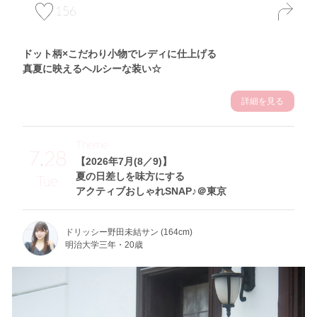
156
ドット柄×こだわり小物でレディに仕上げる
真夏に映えるヘルシーな装い☆
詳細を見る
Theme
7.28
【2026年7月(8／9)】
夏の日差しを味方にする
Tue
アクティブおしゃれSNAP♪＠東京
ドリッシー野田未結サン (164cm)
明治大学三年・20歳