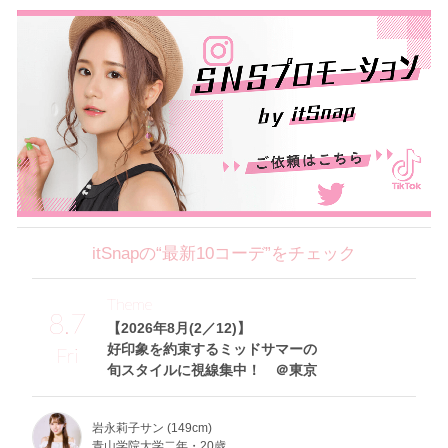
itSnapの“最新10コーデ”をチェック
Theme
8.7
【2026年8月(2／12)】
好印象を約束するミッドサマーの
Fri
旬スタイルに視線集中！ ＠東京
岩永莉子サン (149cm)
青山学院大学二年・20歳