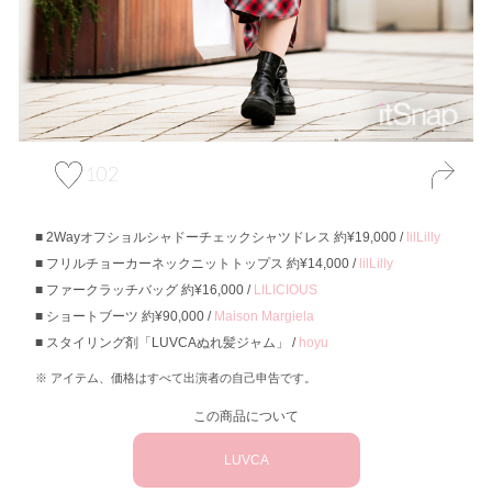
102
2Wayオフショルシャドーチェックシャツドレス 約¥19,000 /
lilLilly
フリルチョーカーネックニットトップス 約¥14,000 /
lilLilly
ファークラッチバッグ 約¥16,000 /
LILICIOUS
ショートブーツ 約¥90,000 /
Maison Margiela
スタイリング剤「LUVCAぬれ髪ジャム」 /
hoyu
アイテム、価格はすべて出演者の自己申告です。
この商品について
LUVCA