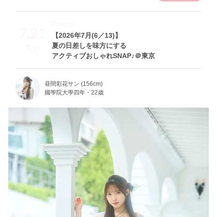
Theme
7.21
【2026年7月(6／13)】
夏の日差しを味方にする
Tue
アクティブおしゃれSNAP♪＠東京
昼間彩花サン (156cm)
國學院大學四年・22歳