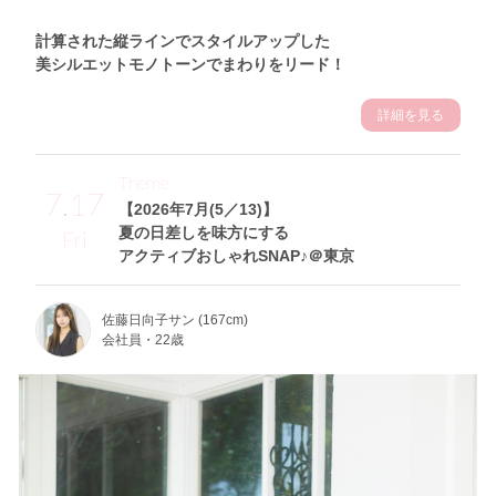
計算された縦ラインでスタイルアップした
美シルエットモノトーンでまわりをリード！
詳細を見る
Theme
7.17
【2026年7月(5／13)】
夏の日差しを味方にする
Fri
アクティブおしゃれSNAP♪＠東京
佐藤日向子サン (167cm)
会社員・22歳