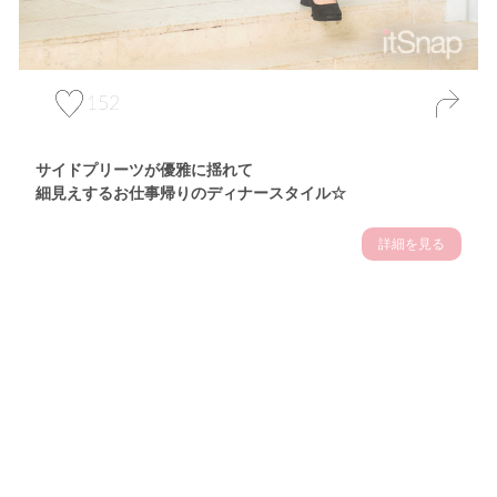
152
サイドプリーツが優雅に揺れて
細見えするお仕事帰りのディナースタイル☆
詳細を見る
Theme
7.14
"【2026年7月(4／13)】
夏の日差しを味方にする
Tue
アクティブおしゃれSNAP♪＠東京"
保坂玲奈サン (157cm)
モデル、フィットネストレーナー・31歳