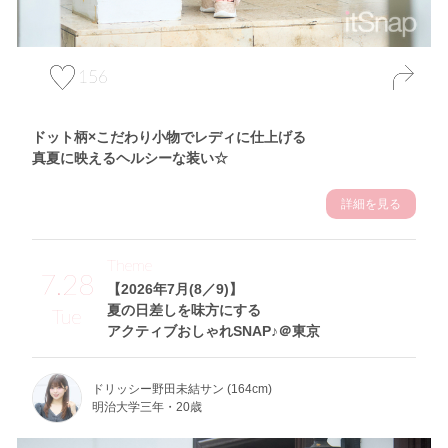
156
ドット柄×こだわり小物でレディに仕上げる
真夏に映えるヘルシーな装い☆
詳細を見る
Theme
7.28
【2026年7月(8／9)】
夏の日差しを味方にする
Tue
アクティブおしゃれSNAP♪＠東京
ドリッシー野田未結サン (164cm)
明治大学三年・20歳