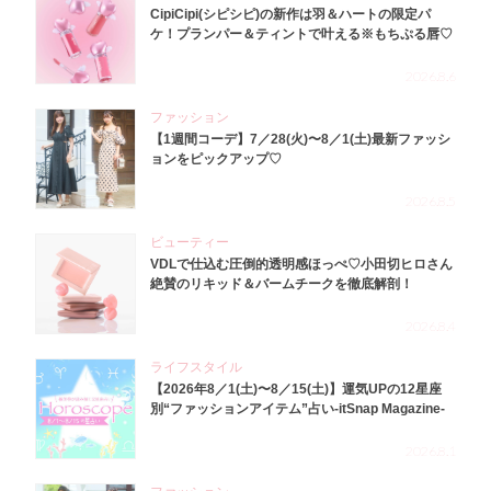
CipiCipi(シピシピ)の新作は羽＆ハートの限定パ
ケ！プランパー＆ティントで叶える※もちぷる唇♡
2026.8.6
ファッション
【1週間コーデ】7／28(火)〜8／1(土)最新ファッシ
ョンをピックアップ♡
2026.8.5
ビューティー
VDLで仕込む圧倒的透明感ほっぺ♡小田切ヒロさん
絶賛のリキッド＆バームチークを徹底解剖！
2026.8.4
ライフスタイル
【2026年8／1(土)〜8／15(土)】運気UPの12星座
別“ファッションアイテム”占い-itSnap Magazine-
2026.8.1